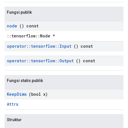
Fungsi publik
node
() const
::tensorflow::Node *
operator
::
tensorflow
::
Input
() const
operator
::
tensorflow
::
Output
() const
Fungsi statis publik
Keep
Dims
(bool x)
Attrs
Struktur