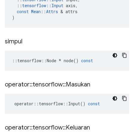
::
tensorflow
::
Input
axis
,
const
Mean
::
Attrs
&
attrs
)
simpul
::
tensorflow
::
Node
*
node
()
const
operator
::
tensorflow
::
Masukan
operator
::
tensorflow
::
Input
()
const
operator
::
tensorflow
::
Keluaran