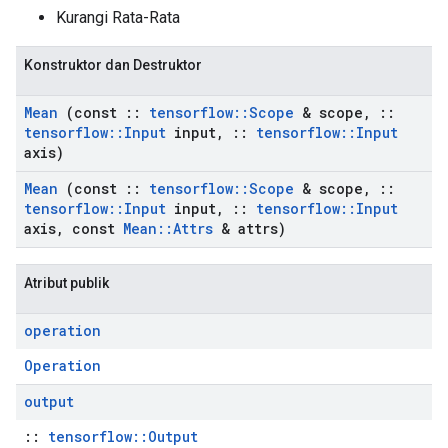
Kurangi Rata-Rata
Konstruktor dan Destruktor
Mean
(const
::
tensorflow
::
Scope
& scope
,
::
tensorflow
::
Input
input
,
::
tensorflow
::
Input
axis)
Mean
(const
::
tensorflow
::
Scope
& scope
,
::
tensorflow
::
Input
input
,
::
tensorflow
::
Input
axis
,
const
Mean
::
Attrs
& attrs)
Atribut publik
operation
Operation
output
::
tensorflow::Output