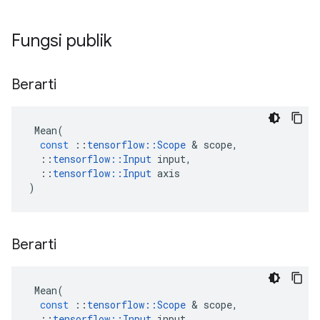
Fungsi publik
Berarti
Mean
(
const
::
tensorflow
::
Scope
&
scope
,
::
tensorflow
::
Input
input
,
::
tensorflow
::
Input
axis
)
Berarti
Mean
(
const
::
tensorflow
::
Scope
&
scope
,
::
tensorflow
::
Input
input
,