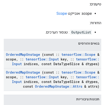
טיעונים:
scope: אובייקט
Scope
החזרות:
OutputList
: טנסור הערכים.
בנאים והורסים
Ordered
Map
Unstage
(const
::
tensorflow
::
Scope
&
scope
,
::
tensorflow
::
Input
key
,
::
tensorflow
::
Input
indices
,
const Data
Type
Slice & dtypes)
Ordered
Map
Unstage
(const
::
tensorflow
::
Scope
&
scope
,
::
tensorflow
::
Input
key
,
::
tensorflow
::
Input
indices
,
const Data
Type
Slice & dtypes
,
const
Ordered
Map
Unstage
::
Attrs
& attrs)
תכונות ציבוריות