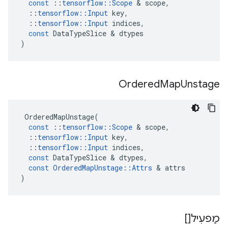
const
::
tensorflow
::
Scope
&
scope
,
::
tensorflow
::
Input
key
,
::
tensorflow
::
Input
indices
,
const
DataTypeSlice
&
dtypes
)
Ordered
Map
Unstage
OrderedMapUnstage
(
const
::
tensorflow
::
Scope
&
scope
,
::
tensorflow
::
Input
key
,
::
tensorflow
::
Input
indices
,
const
DataTypeSlice
&
dtypes
,
const
OrderedMapUnstage
::
Attrs
&
attrs
)
מַפעִיל[]