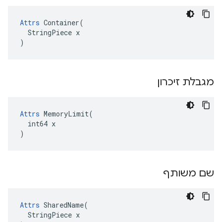
Attrs
 Container(

  StringPiece x

)
מגבלת זיכרון
Attrs
 MemoryLimit(

  int64 x

)
שם משותף
Attrs
 SharedName(

  StringPiece x
