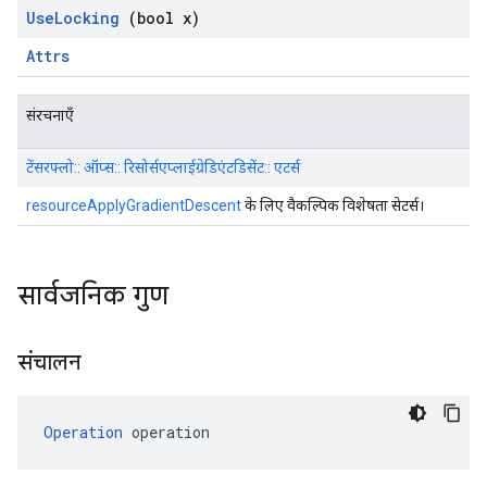
Use
Locking
(bool x)
Attrs
संरचनाएँ
टेंसरफ्लो:: ऑप्स:: रिसोर्सएप्लाईग्रेडिएंटडिसेंट:: एटर्स
resourceApplyGradientDescent
के लिए वैकल्पिक विशेषता सेटर्स।
सार्वजनिक गुण
संचालन
Operation
 operation