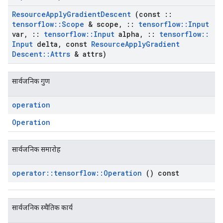
Resource
Apply
Gradient
Descent
(const
::
tensorflow
::
Scope
& scope
,
::
tensorflow
::
Input
var
,
::
tensorflow
::
Input
alpha
,
::
tensorflow
::
Input
delta
,
const
Resource
Apply
Gradient
Descent
::
Attrs
& attrs)
सार्वजनिक गुण
operation
Operation
सार्वजनिक समारोह
operator
::
tensorflow
::
Operation
() const
सार्वजनिक स्थैतिक कार्य