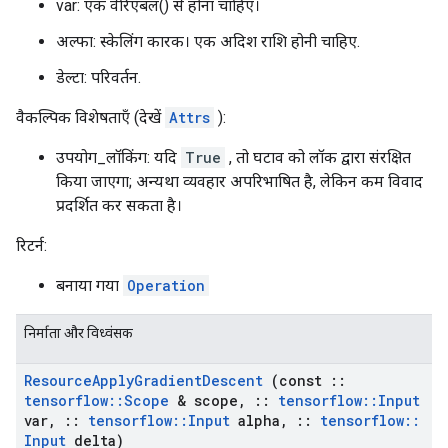
var: एक वेरिएबल() से होना चाहिए।
अल्फा: स्केलिंग कारक। एक अदिश राशि होनी चाहिए.
डेल्टा: परिवर्तन.
वैकल्पिक विशेषताएँ (देखें
Attrs
):
उपयोग_लॉकिंग: यदि
True
, तो घटाव को लॉक द्वारा संरक्षित
किया जाएगा; अन्यथा व्यवहार अपरिभाषित है, लेकिन कम विवाद
प्रदर्शित कर सकता है।
रिटर्न:
बनाया गया
Operation
निर्माता और विध्वंसक
Resource
Apply
Gradient
Descent
(const
::
tensorflow
::
Scope
& scope
,
::
tensorflow
::
Input
var
,
::
tensorflow
::
Input
alpha
,
::
tensorflow
::
Input
delta)