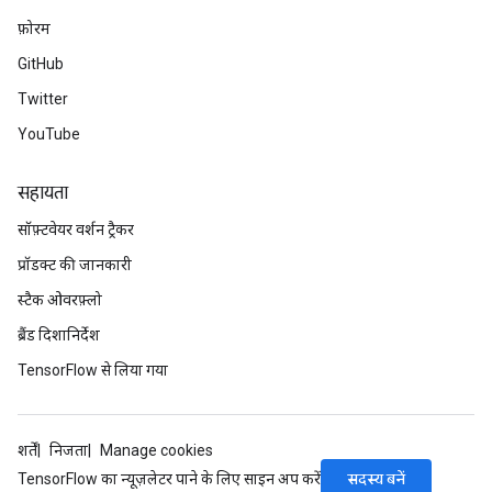
फ़ोरम
GitHub
Twitter
YouTube
सहायता
सॉफ़्टवेयर वर्शन ट्रैकर
प्रॉडक्ट की जानकारी
स्टैक ओवरफ़्लो
ब्रैंड दिशानिर्देश
TensorFlow से लिया गया
शर्तें
निजता
Manage cookies
सदस्य बनें
TensorFlow का न्यूज़लेटर पाने के लिए साइन अप करें