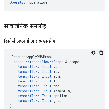
Operation
 operation
सार्वजनिक समारोह
रिसोर्स अप्लाई आरएमएसप्रॉप
ResourceApplyRMSProp
(
const
::
tensorflow
::
Scope
&
scope
,
::
tensorflow
::
Input
var
,
::
tensorflow
::
Input
ms
,
::
tensorflow
::
Input
mom
,
::
tensorflow
::
Input
lr
,
::
tensorflow
::
Input
rho
,
::
tensorflow
::
Input
momentum
,
::
tensorflow
::
Input
epsilon
,
::
tensorflow
::
Input
grad
)