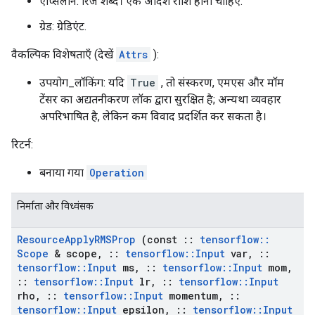
एप्सिलॉन: रिज शब्द। एक अदिश राशि होनी चाहिए.
ग्रेड: ग्रेडिएंट.
वैकल्पिक विशेषताएँ (देखें
Attrs
):
उपयोग_लॉकिंग: यदि
True
, तो संस्करण, एमएस और मॉम
टेंसर का अद्यतनीकरण लॉक द्वारा सुरक्षित है; अन्यथा व्यवहार
अपरिभाषित है, लेकिन कम विवाद प्रदर्शित कर सकता है।
रिटर्न:
बनाया गया
Operation
निर्माता और विध्वंसक
Resource
Apply
RMSProp
(const
::
tensorflow
::
Scope
& scope
,
::
tensorflow
::
Input
var
,
::
tensorflow
::
Input
ms
,
::
tensorflow
::
Input
mom
,
::
tensorflow
::
Input
lr
,
::
tensorflow
::
Input
rho
,
::
tensorflow
::
Input
momentum
,
::
tensorflow
::
Input
epsilon
,
::
tensorflow
::
Input