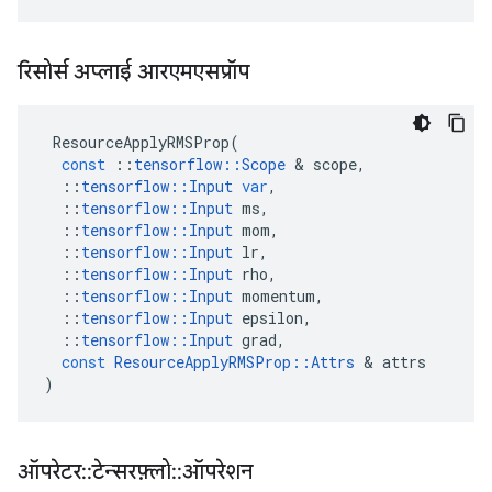
रिसोर्स अप्लाई आरएमएसप्रॉप
ResourceApplyRMSProp
(
const
::
tensorflow
::
Scope
&
scope
,
::
tensorflow
::
Input
var
,
::
tensorflow
::
Input
ms
,
::
tensorflow
::
Input
mom
,
::
tensorflow
::
Input
lr
,
::
tensorflow
::
Input
rho
,
::
tensorflow
::
Input
momentum
,
::
tensorflow
::
Input
epsilon
,
::
tensorflow
::
Input
grad
,
const
ResourceApplyRMSProp
::
Attrs
&
attrs
)
ऑपरेटर
::
टेन्सरफ़्लो
::
ऑपरेशन