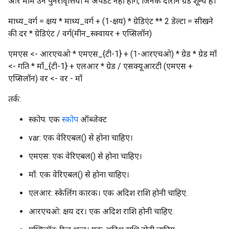
और मॉम उन पुनरावृत्तियों में अपडेट नहीं होंगे, जिनके दौरान ग्रेड शून्य है।
माध्य_वर्ग = क्षय * माध्य_वर्ग + (1-क्षय) * ग्रेडिएंट ** 2 डेल्टा = सीखने
की दर * ग्रेडिएंट / वर्ग(मीन_स्क्वायर + एप्सिलॉन)
एमएस <- आरएचओ * एमएस_{टी-1} + (1-आरएचओ) * ग्रेड * ग्रेड माँ
<- गति * माँ_{टी-1} + एलआर * ग्रेड / एसक्यूआरटी (एमएस +
एप्सिलॉन) वर <- वर - माँ
तर्क:
स्कोप: एक
स्कोप
ऑब्जेक्ट
var: एक वेरिएबल() से होना चाहिए।
एमएस: एक वेरिएबल() से होना चाहिए।
माँ: एक वेरिएबल() से होना चाहिए।
एलआर: स्केलिंग कारक। एक अदिश राशि होनी चाहिए.
आरएचओ: क्षय दर। एक अदिश राशि होनी चाहिए.