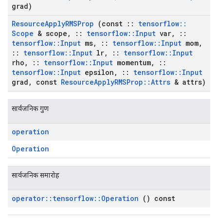
grad)
Resource
Apply
RMSProp
(const
::
tensorflow
::
Scope
& scope
,
::
tensorflow
::
Input
var
,
::
tensorflow
::
Input
ms
,
::
tensorflow
::
Input
mom
,
::
tensorflow
::
Input
lr
,
::
tensorflow
::
Input
rho
,
::
tensorflow
::
Input
momentum
,
::
tensorflow
::
Input
epsilon
,
::
tensorflow
::
Input
grad
,
const
Resource
Apply
RMSProp
::
Attrs
& attrs)
सार्वजनिक गुण
operation
Operation
सार्वजनिक समारोह
operator
::
tensorflow
::
Operation
() const