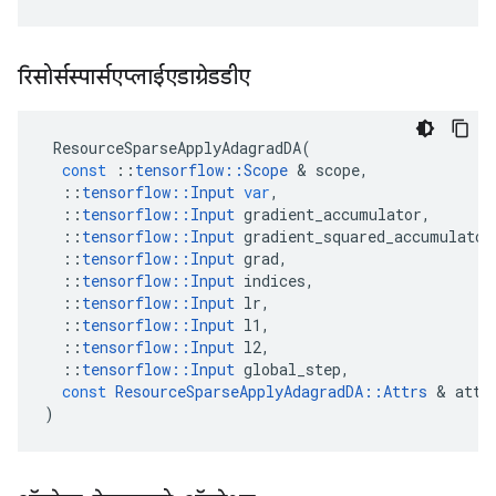
रिसोर्सस्पार्सएप्लाईएडाग्रेडडीए
ResourceSparseApplyAdagradDA
(
const
::
tensorflow
::
Scope
&
scope
,
::
tensorflow
::
Input
var
,
::
tensorflow
::
Input
gradient_accumulator
,
::
tensorflow
::
Input
gradient_squared_accumulator
::
tensorflow
::
Input
grad
,
::
tensorflow
::
Input
indices
,
::
tensorflow
::
Input
lr
,
::
tensorflow
::
Input
l1
,
::
tensorflow
::
Input
l2
,
::
tensorflow
::
Input
global_step
,
const
ResourceSparseApplyAdagradDA
::
Attrs
&
attr
)