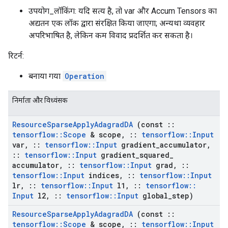
उपयोग_लॉकिंग: यदि सत्य है, तो var और Accum Tensors का
अद्यतन एक लॉक द्वारा संरक्षित किया जाएगा; अन्यथा व्यवहार
अपरिभाषित है, लेकिन कम विवाद प्रदर्शित कर सकता है।
रिटर्न:
बनाया गया
Operation
निर्माता और विध्वंसक
Resource
Sparse
Apply
Adagrad
DA
(const
::
tensorflow
::
Scope
& scope
,
::
tensorflow
::
Input
var
,
::
tensorflow
::
Input
gradient
_
accumulator
,
::
tensorflow
::
Input
gradient
_
squared
_
accumulator
,
::
tensorflow
::
Input
grad
,
::
tensorflow
::
Input
indices
,
::
tensorflow
::
Input
lr
,
::
tensorflow
::
Input
l1
,
::
tensorflow
::
Input
l2
,
::
tensorflow
::
Input
global
_
step)
Resource
Sparse
Apply
Adagrad
DA
(const
::
tensorflow
::
Scope
& scope
,
::
tensorflow
::
Input