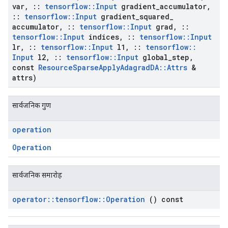
var
,
::
tensorflow
::
Input
gradient
_
accumulator
,
::
tensorflow
::
Input
gradient
_
squared
_
accumulator
,
::
tensorflow
::
Input
grad
,
::
tensorflow
::
Input
indices
,
::
tensorflow
::
Input
lr
,
::
tensorflow
::
Input
l1
,
::
tensorflow
::
Input
l2
,
::
tensorflow
::
Input
global
_
step
,
const
Resource
Sparse
Apply
Adagrad
DA
::
Attrs
&
attrs)
सार्वजनिक गुण
operation
Operation
सार्वजनिक समारोह
operator
::
tensorflow
::
Operation
() const