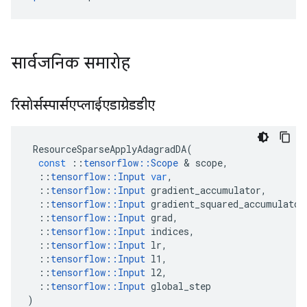
सार्वजनिक समारोह
रिसोर्सस्पार्सएप्लाईएडाग्रेडडीए
ResourceSparseApplyAdagradDA
(
const
::
tensorflow
::
Scope
&
scope
,
::
tensorflow
::
Input
var
,
::
tensorflow
::
Input
gradient_accumulator
,
::
tensorflow
::
Input
gradient_squared_accumulator
::
tensorflow
::
Input
grad
,
::
tensorflow
::
Input
indices
,
::
tensorflow
::
Input
lr
,
::
tensorflow
::
Input
l1
,
::
tensorflow
::
Input
l2
,
::
tensorflow
::
Input
global_step
)