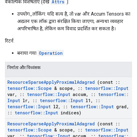
वैकल्पिक विशेषताएँ (देखें
Attrs
):
उपयोग_लॉकिंग: यदि सत्य है, तो var और Accum Tensors का
अद्यतन एक लॉक द्वारा संरक्षित किया जाएगा; अन्यथा व्यवहार
अपरिभाषित है, लेकिन कम विवाद प्रदर्शित कर सकता है।
रिटर्न:
बनाया गया
Operation
निर्माता और विध्वंसक
Resource
Sparse
Apply
Proximal
Adagrad
(const
::
tensorflow
::
Scope
& scope
,
::
tensorflow
::
Input
var
,
::
tensorflow
::
Input
accum
,
::
tensorflow
::
Input
lr
,
::
tensorflow
::
Input
l1
,
::
tensorflow
::
Input
l2
,
::
tensorflow
::
Input
grad
,
::
tensorflow
::
Input
indices)
Resource
Sparse
Apply
Proximal
Adagrad
(const
::
tensorflow
::
Scope
& scope
,
::
tensorflow
::
Input
var
,
::
tensorflow
::
Input
accum
,
::
tensorflow
::