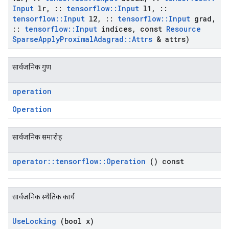
Input
lr
,
::
tensorflow
::
Input
l1
,
::
tensorflow
::
Input
l2
,
::
tensorflow
::
Input
grad
,
::
tensorflow
::
Input
indices
,
const
Resource
Sparse
Apply
Proximal
Adagrad
::
Attrs
& attrs)
सार्वजनिक गुण
operation
Operation
सार्वजनिक समारोह
operator
::
tensorflow
::
Operation
() const
सार्वजनिक स्थैतिक कार्य
Use
Locking
(bool x)