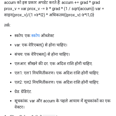
accum को इस प्रकार अपडेट करते हैं: accum += grad * grad
prox_v = var prox_v -= lr * grad * (1 / sqrt(accum)) var =
साइन(prox_v)/(1 +lr*l2) * अधिकतम{|prox_v|-lr*l1,0}
तर्क:
स्कोप: एक
स्कोप
ऑब्जेक्ट
var: एक वेरिएबल() से होना चाहिए।
संचय: एक वेरिएबल() से होना चाहिए।
एलआर: सीखने की दर. एक अदिश राशि होनी चाहिए.
एल1: एल1 नियमितीकरण। एक अदिश राशि होनी चाहिए.
एल2: एल2 नियमितीकरण। एक अदिश राशि होनी चाहिए.
ग्रेड: ग्रेडिएंट.
सूचकांक: var और accum के पहले आयाम में सूचकांकों का एक
वेक्टर।