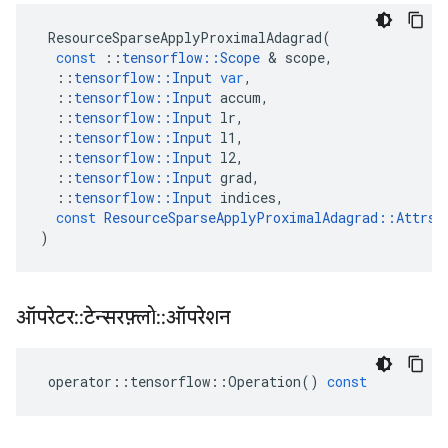
ResourceSparseApplyProximalAdagrad
(
const
::
tensorflow
::
Scope
&
scope
,
::
tensorflow
::
Input
var
,
::
tensorflow
::
Input
accum
,
::
tensorflow
::
Input
lr
,
::
tensorflow
::
Input
l1
,
::
tensorflow
::
Input
l2
,
::
tensorflow
::
Input
grad
,
::
tensorflow
::
Input
indices
,
const
ResourceSparseApplyProximalAdagrad
::
Attrs
)
ऑपरेटर
::
टेन्सरफ़्लो
::
ऑपरेशन
operator
::
tensorflow
::
Operation
()
const