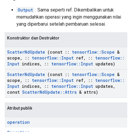
Output
: Sama seperti ref. Dikembalikan untuk
memudahkan operasi yang ingin menggunakan nilai
yang diperbarui setelah pembaruan selesai.
Konstruktor dan Destruktor
Scatter
Nd
Update
(const
::
tensorflow
::
Scope
&
scope
,
::
tensorflow
::
Input
ref
,
::
tensorflow
::
Input
indices
,
::
tensorflow
::
Input
updates)
Scatter
Nd
Update
(const
::
tensorflow
::
Scope
&
scope
,
::
tensorflow
::
Input
ref
,
::
tensorflow
::
Input
indices
,
::
tensorflow
::
Input
updates
,
const
Scatter
Nd
Update
::
Attrs
& attrs)
Atribut publik
operation