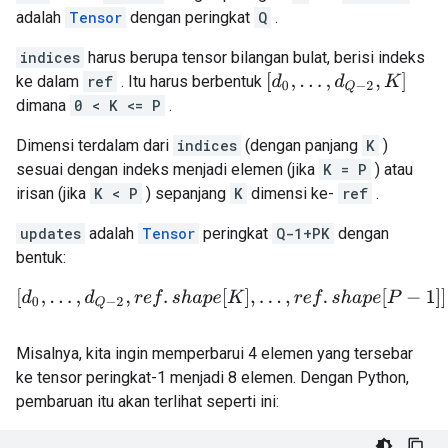
adalah
Tensor
dengan peringkat
Q
.
indices
harus berupa tensor bilangan bulat, berisi indeks
[
d
0
,
.
.
.
,
d
Q
−
2
,
K
]
ke dalam
ref
. Itu harus berbentuk
dimana
0 < K <= P
.
Dimensi terdalam dari
indices
(dengan panjang
K
)
sesuai dengan indeks menjadi elemen (jika
K = P
) atau
irisan (jika
K < P
) sepanjang
K
dimensi ke-
ref
.
updates
adalah
Tensor
peringkat
Q-1+PK
dengan
bentuk:
[
d
0
,
.
.
.
,
d
Q
−
2
,
r
e
f
.
s
h
a
p
e
[
K
]
,
.
.
.
,
r
e
f
.
s
h
a
p
e
[
P
−
1
]
]
.
Misalnya, kita ingin memperbarui 4 elemen yang tersebar
ke tensor peringkat-1 menjadi 8 elemen. Dengan Python,
pembaruan itu akan terlihat seperti ini: