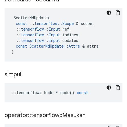
ScatterNdUpdate
(
const
::
tensorflow
::
Scope
&
scope
,
::
tensorflow
::
Input
ref
,
::
tensorflow
::
Input
indices
,
::
tensorflow
::
Input
updates
,
const
ScatterNdUpdate
::
Attrs
&
attrs
)
simpul
::
tensorflow
::
Node
*
node
()
const
operator
::
tensorflow
::
Masukan