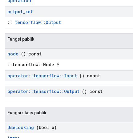
Operation
output
_
ref
::
tensorflow::Output
Fungsi publik
node
() const
::tensorflow::Node *
operator
::
tensorflow
::
Input
() const
operator
::
tensorflow
::
Output
() const
Fungsi statis publik
Use
Locking
(bool x)