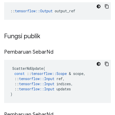
::
tensorflow::Output
 output_ref
Fungsi publik
Pembaruan Sebar
Nd
ScatterNdUpdate
(
const
::
tensorflow
::
Scope
&
scope
,
::
tensorflow
::
Input
ref
,
::
tensorflow
::
Input
indices
,
::
tensorflow
::
Input
updates
)
Pembaruan Sebar
Nd