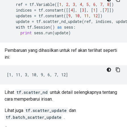
ref
=
tf
.
Variable
([
1
,
2
,
3
,
4
,
5
,
6
,
7
,
8
])
indices
=
tf
.
constant
([[
4
],
[
3
],
[
1
]
,[
7
]])
updates
=
tf
.
constant
([
9
,
10
,
11
,
12
])
update
=
tf
.
scatter_nd_update
(
ref
,
indices
,
upda
with
tf
.
Session
()
as
sess
:
print
sess
.
run
(
update
)
Pembaruan yang dihasilkan untuk ref akan terlihat seperti
ini:
[1, 11, 3, 10, 9, 6, 7, 12]
Lihat
tf.scatter_nd
untuk detail selengkapnya tentang
cara memperbarui irisan.
Lihat juga
tf.scatter_update
dan
tf.batch_scatter_update
.