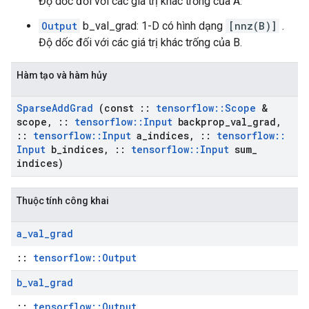
Độ dốc đối với các giá trị khác trống của A.
Output
b_val_grad: 1-D có hình dạng
[nnz(B)]
.
Độ dốc đối với các giá trị khác trống của B.
Hàm tạo và hàm hủy
Sparse
Add
Grad
(const
::
tensorflow
::
Scope
&
scope
,
::
tensorflow
::
Input
backprop
_
val
_
grad
,
::
tensorflow
::
Input
a
_
indices
,
::
tensorflow
::
Input
b
_
indices
,
::
tensorflow
::
Input
sum
_
indices)
Thuộc tính công khai
a
_
val
_
grad
::
tensorflow::Output
b
_
val
_
grad
::
tensorflow::Output