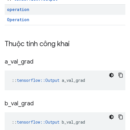
operation
Operation
Thuộc tính công khai
a
_
val
_
grad
::
tensorflow::Output
 a_val_grad
b
_
val
_
grad
::
tensorflow::Output
 b_val_grad