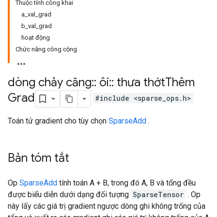
Thuộc tính công khai
a_val_grad
b_val_grad
hoạt động
Chức năng công cộng
dòng chảy căng
::
ôi
::
thưa thớt
Thêm
Grad
#include <sparse_ops.h>
Toán tử gradient cho tùy chọn
SparseAdd
.
Bản tóm tắt
Op
SparseAdd
tính toán A + B, trong đó A, B và tổng đều
được biểu diễn dưới dạng đối tượng
SparseTensor
. Op
này lấy các giá trị gradient ngược dòng ghi không trống của