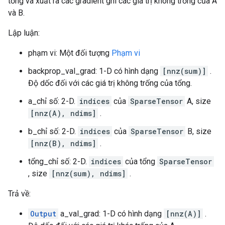
tổng và xuất ra các gradient ghi các giá trị không trống của A
và B.
Lập luận:
phạm vi: Một đối tượng
Phạm vi
backprop_val_grad: 1-D có hình dạng
[nnz(sum)]
.
Độ dốc đối với các giá trị không trống của tổng.
a_chỉ số: 2-D.
indices
của
SparseTensor
A, size
[nnz(A), ndims]
.
b_chỉ số: 2-D.
indices
của
SparseTensor
B, size
[nnz(B), ndims]
.
tổng_chỉ số: 2-D.
indices
của tổng
SparseTensor
, size
[nnz(sum), ndims]
.
Trả về:
Output
a_val_grad: 1-D có hình dạng
[nnz(A)]
.