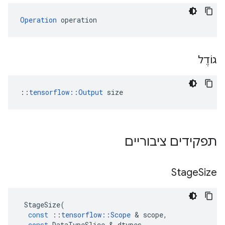
Operation
 operation
גוֹדֶל
::
tensorflow::Output
 size
תפקידים ציבוריים
Stage
Size
StageSize
(
const
::
tensorflow
::
Scope
&
scope
,
const
DataTypeSlice
&
dtypes