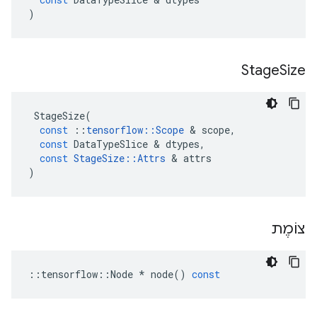
)
Stage
Size
StageSize
(
const
::
tensorflow
::
Scope
&
scope
,
const
DataTypeSlice
&
dtypes
,
const
StageSize
::
Attrs
&
attrs
)
צוֹמֶת
::
tensorflow
::
Node
*
node
()
const