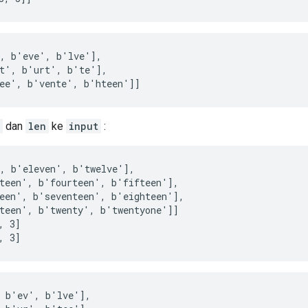
, b'eve', b'lve'],

t', b'urt', b'te'],

tee', b'vente', b'hteen']]
dan
len
ke
input
:
, b'eleven', b'twelve'],

teen', b'fourteen', b'fifteen'],

een', b'seventeen', b'eighteen'],

teen', b'twenty', b'twentyone']]

 3]

, 3]
 b'ev', b'lve'],
