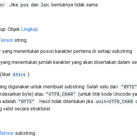
or
: Jika
pos
dan
len
bentuknya tidak sama.
kup: Objek
Lingkup
Tensor
string
r yang menentukan posisi karakter pertama di setiap substring
r yang menentukan jumlah karakter yang akan disertakan dalam se
(lihat
Attrs
):
 yang digunakan untuk membuat substring. Salah satu dari:
"BYTE
rdasarkan byte) atau
"UTF8_CHAR"
(untuk titik kode Unicode y
a adalah
"BYTE"
. Hasil tidak ditentukan jika
unit=UTF8_CHAR
d
 valid secara struktural.
Tensor
substring