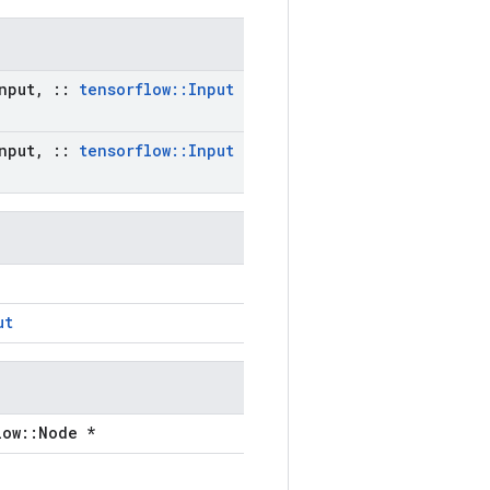
nput
,
::
tensorflow
::
Input
nput
,
::
tensorflow
::
Input
ut
low::Node *