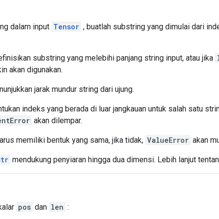
ing dalam input
Tensor
, buatlah substring yang dimulai dari in
inisikan substring yang melebihi panjang string input, atau jika
n akan digunakan.
unjukkan jarak mundur string dari ujung.
ukan indeks yang berada di luar jangkauan untuk salah satu stri
entError
akan dilempar.
arus memiliki bentuk yang sama, jika tidak,
ValueError
akan mu
tr
mendukung penyiaran hingga dua dimensi. Lebih lanjut tenta
kalar
pos
dan
len
: