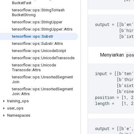
Bucket
Fast
tensorflow
::
ops
::
String
To
Hash
Bucket
Strong
tensorflow
::
ops
::
String
Upper
output = [[b'en'
tensorflow
::
ops
::
String
Upper
::
Attrs
          [b'hir
          [b'ix
tensorflow
::
ops
::
Substr
tensorflow
::
ops
::
Substr
::
Attrs
tensorflow
::
ops
::
Unicode
Script
Menyiarkan
pos
tensorflow
::
ops
::
Unicode
Transcode
tensorflow
::
ops
::
Unicode
Transcode
::
Attrs
input = [[b'ten'
tensorflow
::
ops
::
Unsorted
Segment
         [b'thir
Join
         [b'sixt
tensorflow
::
ops
::
Unsorted
Segment
         [b'nine
Join
::
Attrs
position = [1, 2,
training
_
ops
length =   [1, 2
user
_
ops
Namespaces
output = [[b'e',