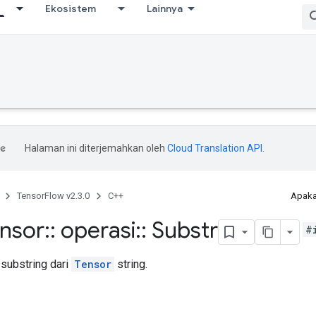
Ekosistem
Lainnya
Halaman ini diterjemahkan oleh
Cloud Translation API
.
TensorFlow v2.3.0
C++
Apaka
ensor
::
operasi
::
Substr
#
substring dari
Tensor
string.