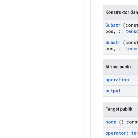
Konstruktor dan
Substr
(cons
pos
,
::
tens
Substr
(cons
pos
,
::
tens
Atribut publik
operation
output
Fungsi publik
node
() cons
operator
::
te