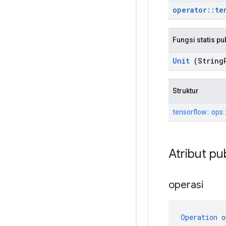
operator
::
te
Fungsi statis pu
Unit
(String
Struktur
tensorflow:: ops::
Atribut pu
operasi
Operation
 o