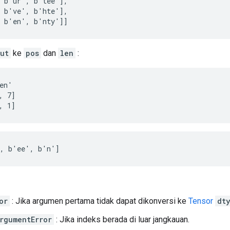
 b'ur', b'tee'],

 b've', b'hte'],

, b'en', b'nty']]
ut
ke
pos
dan
len
:
en'

 7]

, 1]
', b'ee', b'n']
or
: Jika argumen pertama tidak dapat dikonversi ke
Tensor
dt
rgumentError
: Jika indeks berada di luar jangkauan.