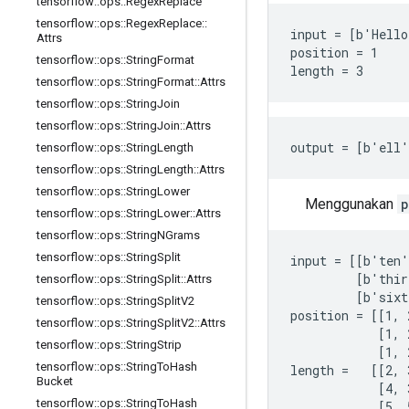
tensorflow
::
ops
::
Regex
Replace
tensorflow
::
ops
::
Regex
Replace
::
input = [b'Hello
Attrs
position = 1

tensorflow
::
ops
::
String
Format
length = 3
tensorflow
::
ops
::
String
Format
::
Attrs
tensorflow
::
ops
::
String
Join
tensorflow
::
ops
::
String
Join
::
Attrs
output = [b'ell
tensorflow
::
ops
::
String
Length
tensorflow
::
ops
::
String
Length
::
Attrs
tensorflow
::
ops
::
String
Lower
Menggunakan
p
tensorflow
::
ops
::
String
Lower
::
Attrs
tensorflow
::
ops
::
String
NGrams
tensorflow
::
ops
::
String
Split
input = [[b'ten'
         [b'thir
tensorflow
::
ops
::
String
Split
::
Attrs
         [b'sixt
tensorflow
::
ops
::
String
Split
V2
position = [[1, 
tensorflow
::
ops
::
String
Split
V2
::
Attrs
            [1, 
tensorflow
::
ops
::
String
Strip
            [1, 
tensorflow
::
ops
::
String
To
Hash
length =   [[2, 
Bucket
            [4, 
tensorflow
::
ops
::
String
To
Hash
            [5, 