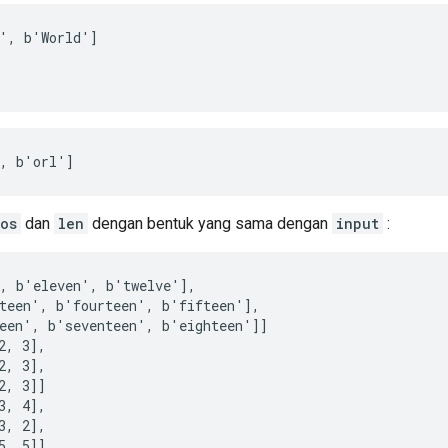
', b'World']

', b'orl']
os
dan
len
dengan bentuk yang sama dengan
input
:
, b'eleven', b'twelve'],

teen', b'fourteen', b'fifteen'],

een', b'seventeen', b'eighteen']]

2, 3],

2, 3],

2, 3]]

3, 4],

3, 2],

5, 5]]