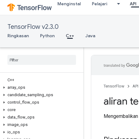
Menginstal
Pelajari
API
TensorFlow v2.3.0
Ringkasan
Python
C++
Java
C++
TensorFlow
API
array
_
ops
candidate
_
sampling
_
ops
aliran t
control
_
flow
_
ops
core
Mengembalikan 
data
_
flow
_
ops
image
_
ops
io
_
ops