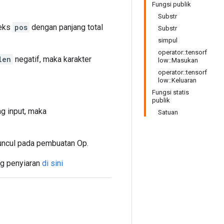
Fungsi publik
Substr
deks
pos
dengan panjang total
Substr
simpul
operator::tensorf
len
negatif, maka karakter
low::Masukan
operator::tensorf
low::Keluaran
Fungsi statis
publik
ng input, maka
Satuan
ncul pada pembuatan Op.
ng penyiaran
di sini