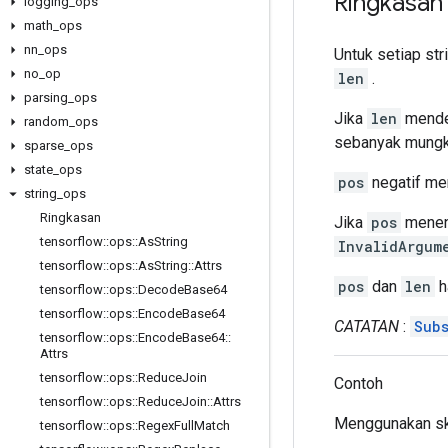
Ringkasan
logging
_
ops
math
_
ops
nn
_
ops
Untuk setiap str
no
_
op
len
.
parsing
_
ops
Jika
len
mendef
random
_
ops
sebanyak mungki
sparse
_
ops
state
_
ops
pos
negatif men
string
_
ops
Ringkasan
Jika
pos
menent
tensorflow
::
ops
::
As
String
InvalidArgum
tensorflow
::
ops
::
As
String
::
Attrs
pos
dan
len
h
tensorflow
::
ops
::
Decode
Base64
tensorflow
::
ops
::
Encode
Base64
CATATAN
:
Subs
tensorflow
::
ops
::
Encode
Base64
::
Attrs
tensorflow
::
ops
::
Reduce
Join
Contoh
tensorflow
::
ops
::
Reduce
Join
::
Attrs
Menggunakan s
tensorflow
::
ops
::
Regex
Full
Match