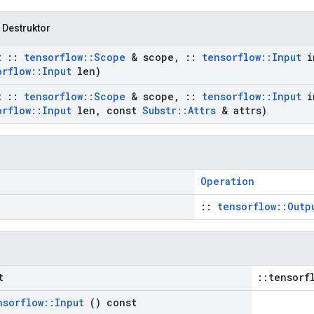
 Destruktor
t
::
tensorflow
::
Scope
& scope
,
::
tensorflow
::
Input
i
orflow
::
Input
len)
t
::
tensorflow
::
Scope
& scope
,
::
tensorflow
::
Input
i
orflow
::
Input
len
,
const
Substr
::
Attrs
& attrs)
Operation
::
tensorflow::Outp
t
::tensorf
nsorflow
::
Input
() const