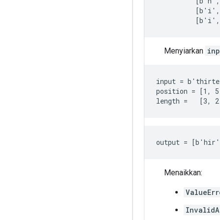
          [b'h',
          [b'i',
          [b'i'
Menyiarkan
inp
input = b'thirte
position = [1, 5,
length =   [3, 2
output = [b'hir
Menaikkan:
ValueErr
InvalidA