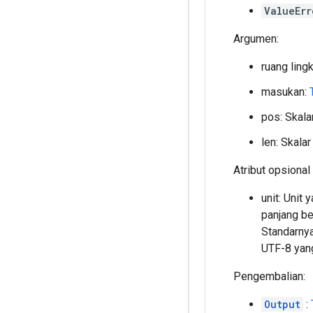
ValueErr
Argumen:
ruang ling
masukan:
pos: Skala
len: Skala
Atribut opsional 
unit: Unit
panjang be
Standarny
UTF-8 yang
Pengembalian:
Output
: