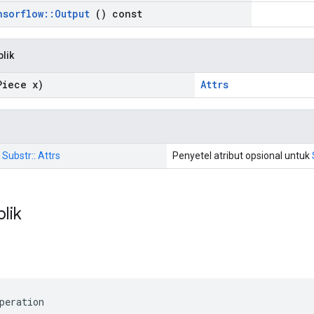
nsorflow
::
Output
() const
blik
Piece x)
Attrs
 Substr:: Attrs
Penyetel atribut opsional untuk
blik
peration