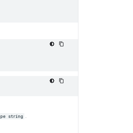
ype string
.