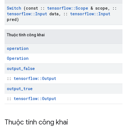
Switch
(const
::
tensorflow
::
Scope
& scope
,
::
tensorflow
::
Input
data
,
::
tensorflow
::
Input
pred)
Thuộc tính công khai
operation
Operation
output
_
false
::
tensorflow::Output
output
_
true
::
tensorflow::Output
Thuộc tính công khai