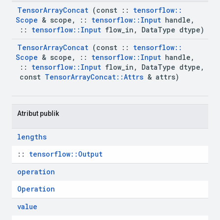
Tensor
Array
Concat
 (const 
::
tensorflow
::
Scope
 & scope
,
::
tensorflow
::
Input
 handle
,
::
tensorflow
::
Input
 flow
_
in
,
 Data
Type dtype)
Tensor
Array
Concat
 (const 
::
tensorflow
::
Scope
 & scope
,
::
tensorflow
::
Input
 handle
,
::
tensorflow
::
Input
 flow
_
in
,
 Data
Type dtype
,
 const 
Tensor
Array
Concat
::
Attrs
 & attrs)
 Atribut publik
lengths
:: 
tensorflow::Output
operation
Operation
value