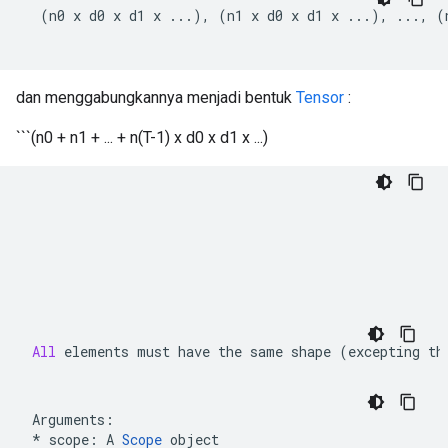
  (n0 x d0 x d1 x ...), (n1 x d0 x d1 x ...), ..., (
dan menggabungkannya menjadi bentuk
Tensor
:
```(n0 + n1 + ... + n(T-1) x d0 x d1 x ...)
All
 elements must have the same shape 
(
excepting th
Arguments
:
*
scope
:
A
Scope
object