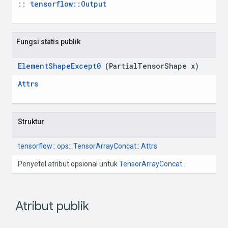
:: 
tensorflow::Output
Fungsi statis publik
Element
Shape
Except0
 (Partial
Tensor
Shape x)
Attrs
 Struktur
tensorflow:: ops:: TensorArrayConcat:: Attrs
 Penyetel atribut opsional untuk 
TensorArrayConcat
 .
 Atribut publik 