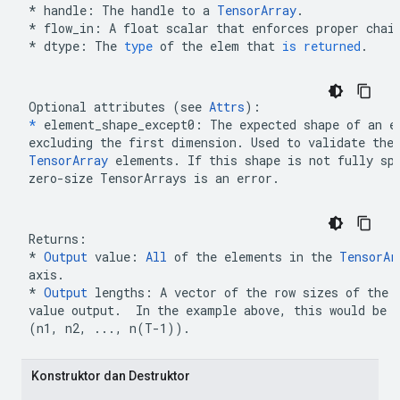
*
handle
:
The
handle
to
a
TensorArray
.
*
flow_in
:
A
float
scalar
that
enforces
proper
chai
*
dtype
:
The
type
of
the
elem
that
is
returned
.
Optional attributes (see 
Attrs
*
 element_shape_except0: The expected shape of an el
TensorArray
 elements. If this shape is not fully spe
zero-size TensorArrays is an error.
* 
Output
 value: 
All
 of the elements in the 
TensorAr
axis.
*
Output
 lengths: A vector of the row sizes of the o
(n1, n2, ..., n(T-1))
.  
 Konstruktor dan Destruktor