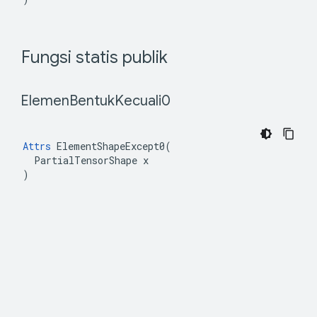
 Fungsi statis publik 
 Elemen
Bentuk
Kecuali0 
Attrs
 ElementShapeExcept0(

  PartialTensorShape x

)