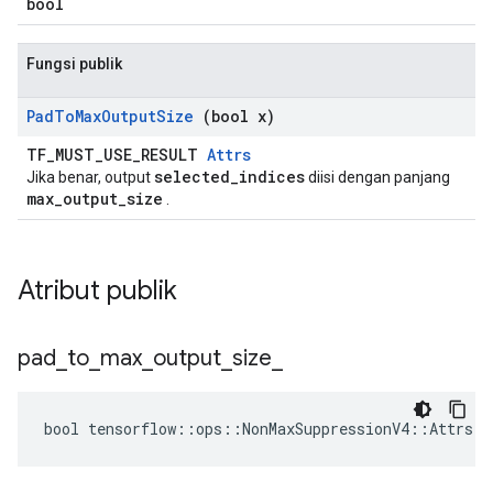
bool
Fungsi publik
Pad
To
Max
Output
Size
(bool x)
TF_MUST_USE_RESULT
Attrs
selected_indices
Jika benar, output
diisi dengan panjang
max_output_size
.
Atribut publik
pad
_
to
_
max
_
output
_
size
_
bool tensorflow::ops::NonMaxSuppressionV4::Attrs::