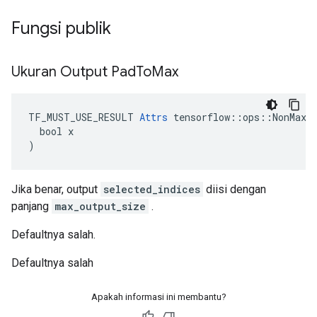
Fungsi publik
Ukuran Output Pad
To
Max
TF_MUST_USE_RESULT 
Attrs
 tensorflow::ops::NonMaxSu
  bool x

)
Jika benar, output
selected_indices
diisi dengan
panjang
max_output_size
.
Defaultnya salah.
Defaultnya salah
Apakah informasi ini membantu?