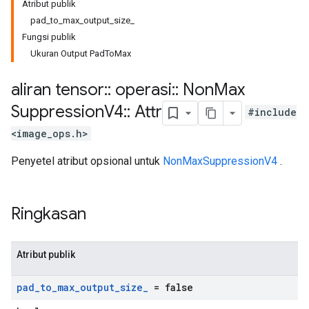
Atribut publik
pad_to_max_output_size_
Fungsi publik
Ukuran Output PadToMax
aliran tensor
::
operasi
::
Non
Max
Suppression
V4
::
Attr
#include
<image_ops.h>
Penyetel atribut opsional untuk
NonMaxSuppressionV4
.
Ringkasan
Atribut publik
pad
_
to
_
max
_
output
_
size
_
= false