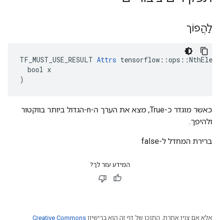
לַהֲפוֹך
TF_MUST_USE_RESULT 
Attrs
 tensorflow::ops::NthEleme
  bool x

)
כאשר מוגדר כ-True, מצא את הערך ה-n-הגדול ביותר בווקטור
ולהיפך.
ברירת המחדל ל-false
המידע עזר לך?
אלא אם צוין אחרת, התוכן של דף זה הוא ברישיון
Creative Commons