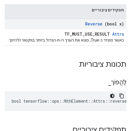
תפקידים ציבוריים
Reverse
(bool x)
TF_MUST_USE_RESULT
Attrs
כאשר מוגדר כ-True, מצא את הערך ה-n-הגדול ביותר בווקטור ולהיפך.
תכונות ציבוריות
לַהֲפוֹך
_
bool tensorflow::ops::NthElement::Attrs::reverse_ 
תפקידים ציבוריים