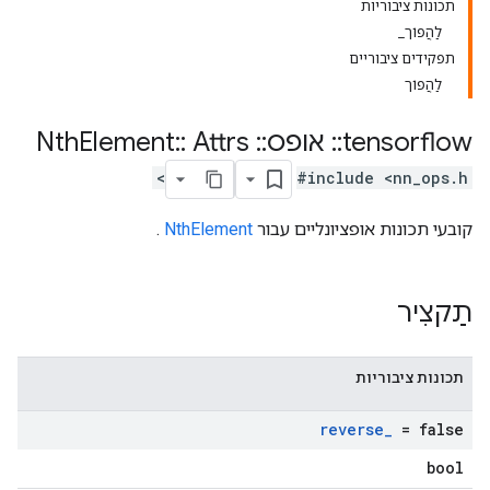
תכונות ציבוריות
לַהֲפוֹך_
תפקידים ציבוריים
לַהֲפוֹך
tensorflow
::
אופס
::
Nth
Attrs
::
Element
#include <nn_ops.h>
קובעי תכונות אופציונליים עבור
NthElement
.
תַקצִיר
תכונות ציבוריות
reverse
_
= false
bool