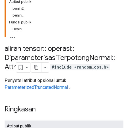
Atribut publik
benih2_
benih_
Fungsi publik
Benih
aliran tensor
::
operasi
::
Diparameterisasi
Terpotong
Normal
::
Attr
#include <random_ops.h>
Penyetel atribut opsional untuk
ParameterizedTruncatedNormal
.
Ringkasan
Atribut publik