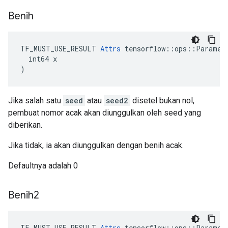
Benih
TF_MUST_USE_RESULT 
Attrs
 tensorflow::ops::Paramete
  int64 x

)
Jika salah satu
seed
atau
seed2
disetel bukan nol,
pembuat nomor acak akan diunggulkan oleh seed yang
diberikan.
Jika tidak, ia akan diunggulkan dengan benih acak.
Defaultnya adalah 0
Benih2
TF_MUST_USE_RESULT 
Attrs
 tensorflow::ops::Paramete