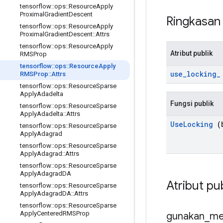
tensorflow
::
ops
::
Resource
Apply
Proximal
Gradient
Descent
Ringkasa
tensorflow
::
ops
::
Resource
Apply
Proximal
Gradient
Descent
::
Attrs
tensorflow
::
ops
::
Resource
Apply
Atribut publik
RMSProp
tensorflow
::
ops
::
Resource
Apply
use
_
locking
_
RMSProp
::
Attrs
tensorflow
::
ops
::
Resource
Sparse
Apply
Adadelta
Fungsi publik
tensorflow
::
ops
::
Resource
Sparse
Apply
Adadelta
::
Attrs
Use
Locking
(b
tensorflow
::
ops
::
Resource
Sparse
Apply
Adagrad
tensorflow
::
ops
::
Resource
Sparse
Apply
Adagrad
::
Attrs
tensorflow
::
ops
::
Resource
Sparse
Apply
Adagrad
DA
Atribut pu
tensorflow
::
ops
::
Resource
Sparse
Apply
Adagrad
DA
::
Attrs
tensorflow
::
ops
::
Resource
Sparse
Apply
Centered
RMSProp
gunakan
_
me