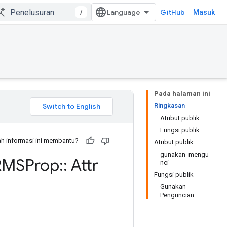
/
GitHub
Masuk
Pada halaman ini
Ringkasan
Atribut publik
Fungsi publik
h informasi ini membantu?
Atribut publik
gunakan_mengu
RMSProp
::
Attr
nci_
Fungsi publik
Gunakan
Penguncian