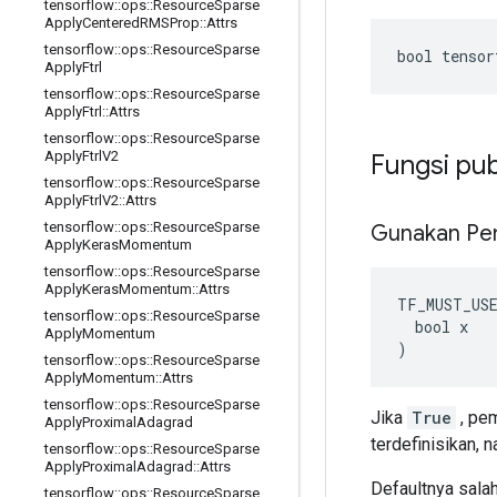
tensorflow
::
ops
::
Resource
Sparse
Apply
Centered
RMSProp
::
Attrs
tensorflow
::
ops
::
Resource
Sparse
bool tensor
Apply
Ftrl
tensorflow
::
ops
::
Resource
Sparse
Apply
Ftrl
::
Attrs
tensorflow
::
ops
::
Resource
Sparse
Apply
Ftrl
V2
Fungsi pub
tensorflow
::
ops
::
Resource
Sparse
Apply
Ftrl
V2
::
Attrs
tensorflow
::
ops
::
Resource
Sparse
Gunakan Pe
Apply
Keras
Momentum
tensorflow
::
ops
::
Resource
Sparse
Apply
Keras
Momentum
::
Attrs
TF_MUST_US
tensorflow
::
ops
::
Resource
Sparse
  bool x

Apply
Momentum
)
tensorflow
::
ops
::
Resource
Sparse
Apply
Momentum
::
Attrs
tensorflow
::
ops
::
Resource
Sparse
Jika
True
, pem
Apply
Proximal
Adagrad
terdefinisikan, 
tensorflow
::
ops
::
Resource
Sparse
Apply
Proximal
Adagrad
::
Attrs
Defaultnya sala
tensorflow
::
ops
::
Resource
Sparse