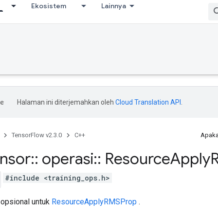
Ekosistem
Lainnya
Halaman ini diterjemahkan oleh
Cloud Translation API
.
TensorFlow v2.3.0
C++
Apaka
ensor
::
operasi
::
Resource
Apply
#include <training_ops.h>
 opsional untuk
ResourceApplyRMSProp
.