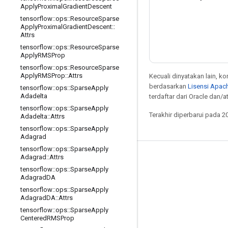
Apply
Proximal
Gradient
Descent
tensorflow
::
ops
::
Resource
Sparse
Apply
Proximal
Gradient
Descent
::
Attrs
tensorflow
::
ops
::
Resource
Sparse
Apply
RMSProp
tensorflow
::
ops
::
Resource
Sparse
Apply
RMSProp
::
Attrs
Kecuali dinyatakan lain, k
berdasarkan
Lisensi Apach
tensorflow
::
ops
::
Sparse
Apply
Adadelta
terdaftar dari Oracle dan/at
tensorflow
::
ops
::
Sparse
Apply
Terakhir diperbarui pada 2
Adadelta
::
Attrs
tensorflow
::
ops
::
Sparse
Apply
Adagrad
tensorflow
::
ops
::
Sparse
Apply
Adagrad
::
Attrs
Tetap terhubung
tensorflow
::
ops
::
Sparse
Apply
Blog
Adagrad
DA
tensorflow
::
ops
::
Sparse
Apply
Forum
Adagrad
DA
::
Attrs
GitHub
tensorflow
::
ops
::
Sparse
Apply
Centered
RMSProp
Twitter