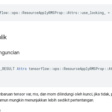
flow::ops::ResourceApplyRMSProp::Attrs::use_locking_ = 
lik
nguncian
E_RESULT 
Attrs
 tensorflow::ops::ResourceApplyRMSProp::At
baruan tensor var, ms, dan mom dilindungi oleh kunci; jika tidak, 
namun mungkin menunjukkan lebih sedikit pertentangan.
h