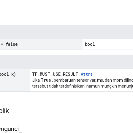
n
= false
bool
ool x)
TF_MUST_USE_RESULT
Attrs
True
Jika
, pembaruan tensor var, ms, dan mom dilindun
tersebut tidak terdefinisikan, namun mungkin menunju
blik
ngunci
_