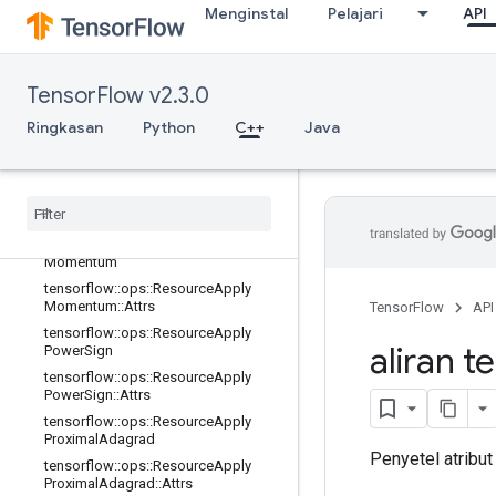
Menginstal
Pelajari
API
tensorflow::ops::ResourceApplyFtrlV
2::Attrs
tensorflow::ops::ResourceApplyGra
dientDescent
TensorFlow v2.3.0
tensorflow::ops::ResourceApplyGra
Ringkasan
Python
C++
Java
dientDescent::Attrs
tensorflow
::
ops
::
Resource
Apply
Keras
Momentum
tensorflow
::
ops
::
Resource
Apply
Keras
Momentum
::
Attrs
tensorflow
::
ops
::
Resource
Apply
Momentum
tensorflow
::
ops
::
Resource
Apply
Momentum
::
Attrs
TensorFlow
API
tensorflow
::
ops
::
Resource
Apply
aliran t
Power
Sign
tensorflow
::
ops
::
Resource
Apply
Power
Sign
::
Attrs
tensorflow
::
ops
::
Resource
Apply
Proximal
Adagrad
Penyetel atribut
tensorflow
::
ops
::
Resource
Apply
Proximal
Adagrad
::
Attrs