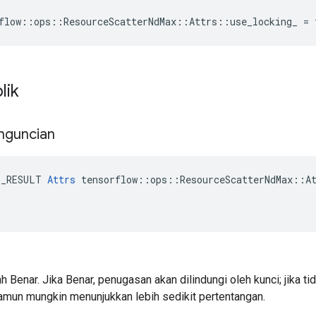
flow::ops::ResourceScatterNdMax::Attrs::use_locking_ = 
lik
nguncian
E_RESULT 
Attrs
 tensorflow::ops::ResourceScatterNdMax::At
h Benar. Jika Benar, penugasan akan dilindungi oleh kunci; jika tid
namun mungkin menunjukkan lebih sedikit pertentangan.