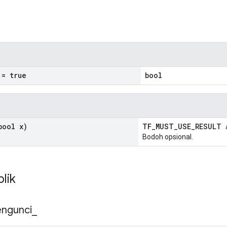
n
= true
bool
ool x)
TF_MUST_USE_RESULT
Bodoh opsional.
blik
ngunci
_