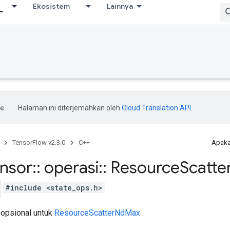
Ekosistem
Lainnya
Halaman ini diterjemahkan oleh
Cloud Translation API
.
TensorFlow v2.3.0
C++
Apaka
ensor
::
operasi
::
Resource
Scatte
#include <state_ops.h>
 opsional untuk
ResourceScatterNdMax
.