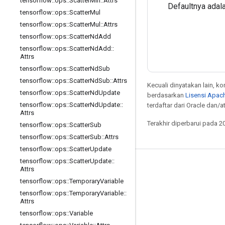
tensorflow
::
ops
::
Scatter
Min
::
Attrs
Defaultnya adal
tensorflow
::
ops
::
Scatter
Mul
tensorflow
::
ops
::
Scatter
Mul
::
Attrs
tensorflow
::
ops
::
Scatter
Nd
Add
tensorflow
::
ops
::
Scatter
Nd
Add
::
Attrs
tensorflow
::
ops
::
Scatter
Nd
Sub
tensorflow
::
ops
::
Scatter
Nd
Sub
::
Attrs
Kecuali dinyatakan lain, k
tensorflow
::
ops
::
Scatter
Nd
Update
berdasarkan
Lisensi Apach
tensorflow
::
ops
::
Scatter
Nd
Update
::
terdaftar dari Oracle dan/at
Attrs
Terakhir diperbarui pada 2
tensorflow
::
ops
::
Scatter
Sub
tensorflow
::
ops
::
Scatter
Sub
::
Attrs
tensorflow
::
ops
::
Scatter
Update
tensorflow
::
ops
::
Scatter
Update
::
Tetap terhubung
Attrs
tensorflow
::
ops
::
Temporary
Variable
Blog
tensorflow
::
ops
::
Temporary
Variable
::
Forum
Attrs
tensorflow
::
ops
::
Variable
GitHub