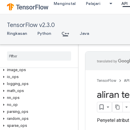
Menginstal
Pelajari
API
TensorFlow v2.3.0
C++
Ringkasan
Python
C++
Java
array_ops
candidate
_
sampling
_
ops
control
_
flow
_
ops
core
data
_
flow
_
ops
image
_
ops
io
_
ops
TensorFlow
API
logging
_
ops
math
_
ops
aliran t
nn
_
ops
no
_
op
parsing
_
ops
random
_
ops
Penyetel atribut
sparse
_
ops