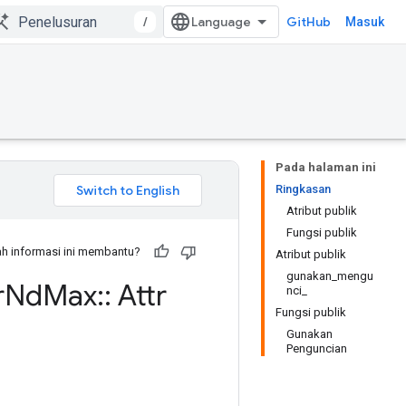
/
GitHub
Masuk
Pada halaman ini
Ringkasan
Atribut publik
Fungsi publik
h informasi ini membantu?
Atribut publik
gunakan_mengu
r
Nd
Max
::
Attr
nci_
Fungsi publik
Gunakan
Penguncian