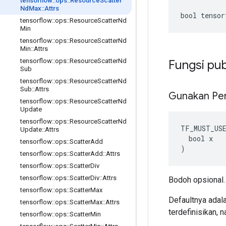
tensorflow
::
ops
::
Resource
Scatter
Nd
Max
::
Attrs
bool tensor
tensorflow
::
ops
::
Resource
Scatter
Nd
Min
tensorflow
::
ops
::
Resource
Scatter
Nd
Min
::
Attrs
tensorflow
::
ops
::
Resource
Scatter
Nd
Fungsi pub
Sub
tensorflow
::
ops
::
Resource
Scatter
Nd
Sub
::
Attrs
Gunakan Pe
tensorflow
::
ops
::
Resource
Scatter
Nd
Update
tensorflow
::
ops
::
Resource
Scatter
Nd
TF_MUST_US
Update
::
Attrs
  bool x

tensorflow
::
ops
::
Scatter
Add
)
tensorflow
::
ops
::
Scatter
Add
::
Attrs
tensorflow
::
ops
::
Scatter
Div
tensorflow
::
ops
::
Scatter
Div
::
Attrs
Bodoh opsional.
tensorflow
::
ops
::
Scatter
Max
Defaultnya adala
tensorflow
::
ops
::
Scatter
Max
::
Attrs
terdefinisikan, 
tensorflow
::
ops
::
Scatter
Min