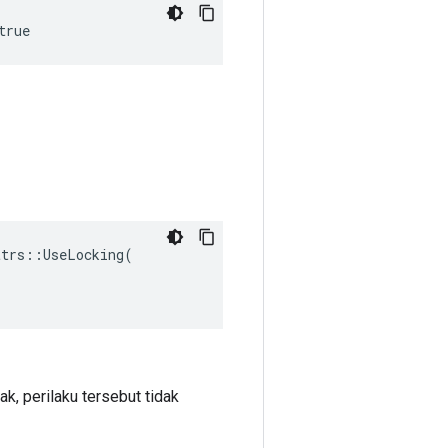
true
trs::UseLocking(

ak, perilaku tersebut tidak