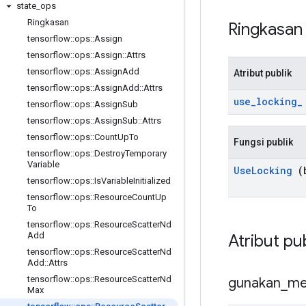
state
_
ops
Ringkasan
Ringkasa
tensorflow
::
ops
::
Assign
tensorflow
::
ops
::
Assign
::
Attrs
tensorflow
::
ops
::
Assign
Add
Atribut publik
tensorflow
::
ops
::
Assign
Add
::
Attrs
use
_
locking
_
tensorflow
::
ops
::
Assign
Sub
tensorflow
::
ops
::
Assign
Sub
::
Attrs
tensorflow
::
ops
::
Count
Up
To
Fungsi publik
tensorflow
::
ops
::
Destroy
Temporary
Variable
Use
Locking
(b
tensorflow
::
ops
::
Is
Variable
Initialized
tensorflow
::
ops
::
Resource
Count
Up
To
tensorflow
::
ops
::
Resource
Scatter
Nd
Add
Atribut pu
tensorflow
::
ops
::
Resource
Scatter
Nd
Add
::
Attrs
tensorflow
::
ops
::
Resource
Scatter
Nd
gunakan
_
me
Max