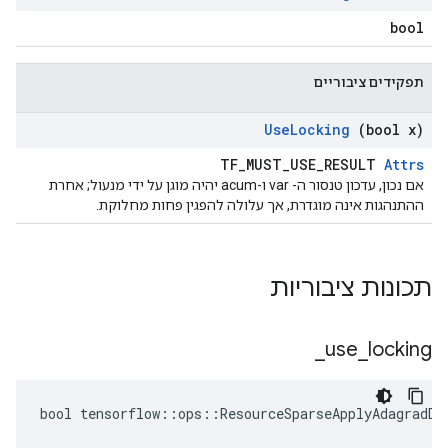
bool
תפקידים ציבוריים
Use
Locking
(bool x)
TF_MUST_USE_RESULT
Attrs
אם נכון, עדכון טנסור ה- var ו-acum יהיה מוגן על ידי מנעול; אחרת
ההתנהגות אינה מוגדרת, אך עלולה להפגין פחות מחלוקת.
תכונות ציבוריות
_
use
_
locking
bool tensorflow::ops::ResourceSparseApplyAdagradDA