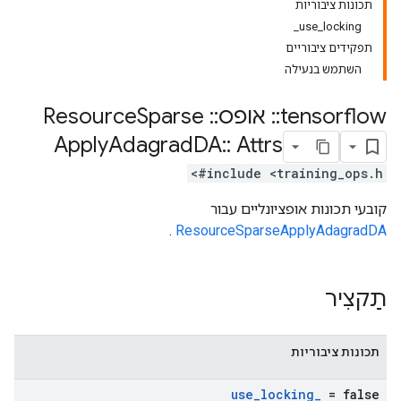
תכונות ציבוריות
use_locking_
תפקידים ציבוריים
השתמש בנעילה
tensorflow
::
אופס
::
Resource
Sparse
Apply
Adagrad
DA
::
Attrs
#include <training_ops.h>
קובעי תכונות אופציונליים עבור
.
ResourceSparseApplyAdagradDA
תַקצִיר
תכונות ציבוריות
use
_
locking
_
= false