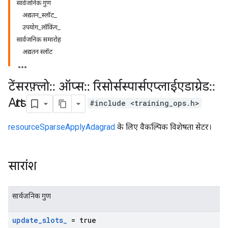
सार्वजनिक गुण
अद्यतन_स्लॉट_
उपयोग_लॉकिंग_
सार्वजनिक समारोह
अद्यतन स्लॉट
टेंसरफ़्लो
::
ऑप्स
::
रिसोर्सस्पार्सएप्लाईएडाग्रेड
::
Attrs
#include <training_ops.h>
resourceSparseApplyAdagrad
के लिए वैकल्पिक विशेषता सेटर।
सारांश
सार्वजनिक गुण
update
_
slots
_
= true