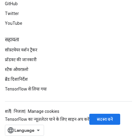
GitHub
Twitter
YouTube
सहायता
सॉफ़्टवेयर वर्शन ट्रैकर
प्रॉडक्ट की जानकारी
स्टैक ओवरफ़्लो
ब्रैंड दिशानिर्देश
TensorFlow से लिया गया
शर्तें
निजता
Manage cookies
सदस्य बनें
TensorFlow का न्यूज़लेटर पाने के लिए साइन अप करें