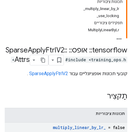
תכונות ציבוריות
multiply_linear_by_lr_
use_locking_
תפקידים ציבוריים
MultiplyLinearByLr
tensorflow
::
אופס
::
Sparse
::
V2
Ftrl
Apply
Attrs
#include <training_ops.h>
קובעי תכונות אופציונליים עבור
SparseApplyFtrlV2
.
תַקצִיר
תכונות ציבוריות
multiply
_
linear
_
by
_
lr
_
= false