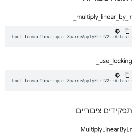
_
multiply
_
linear
_
by
_
lr
bool tensorflow::ops::SparseApplyFtrlV2::Attrs::mu
_
use
_
locking
bool tensorflow::ops::SparseApplyFtrlV2::Attrs::us
תפקידים ציבוריים
Multiply
Linear
By
Lr