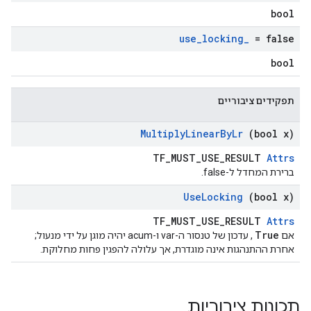
bool
use
_
locking
_
= false
bool
תפקידים ציבוריים
Multiply
Linear
By
Lr
(bool x)
TF_MUST_USE_RESULT
Attrs
ברירת המחדל ל-false.
Use
Locking
(bool x)
TF_MUST_USE_RESULT
Attrs
True
אם
, עדכון של טנסור ה-var ו-acum יהיה מוגן על ידי מנעול;
אחרת ההתנהגות אינה מוגדרת, אך עלולה להפגין פחות מחלוקת.
תכונות ציבוריות