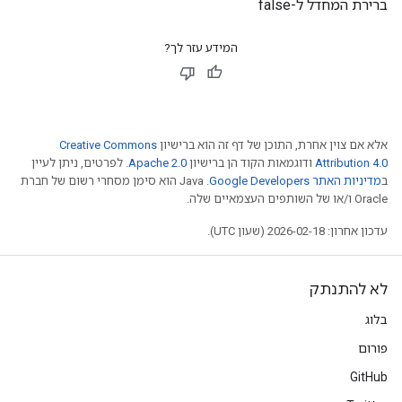
ברירת המחדל ל-false
המידע עזר לך?
אלא אם צוין אחרת, התוכן של דף זה הוא ברישיון
Creative Commons
Attribution 4.0
ודוגמאות הקוד הן ברישיון
Apache 2.0
. לפרטים, ניתן לעיין
ב
מדיניות האתר Google Developers‏
.‏ Java הוא סימן מסחרי רשום של חברת
Oracle ו/או של השותפים העצמאיים שלה.
עדכון אחרון: 2026-02-18 (שעון UTC).
לא להתנתק
בלוג
פורום
GitHub