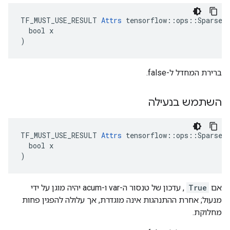
TF_MUST_USE_RESULT 
Attrs
 tensorflow::ops::SparseAp
  bool x

)
ברירת המחדל ל-false.
השתמש בנעילה
TF_MUST_USE_RESULT 
Attrs
 tensorflow::ops::SparseAp
  bool x

)
אם
True
, עדכון של טנסור ה-var ו-acum יהיה מוגן על ידי
מנעול; אחרת ההתנהגות אינה מוגדרת, אך עלולה להפגין פחות
מחלוקת.