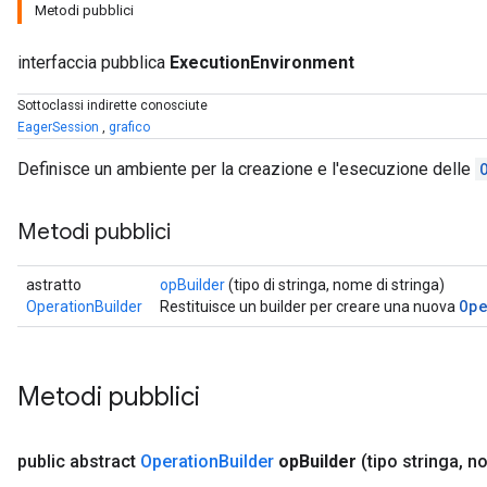
Metodi pubblici
interfaccia pubblica
ExecutionEnvironment
Sottoclassi indirette conosciute
EagerSession
,
grafico
Definisce un ambiente per la creazione e l'esecuzione delle
Metodi pubblici
astratto
opBuilder
(tipo di stringa, nome di stringa)
Ope
OperationBuilder
Restituisce un builder per creare una nuova
Metodi pubblici
public abstract
Operation
Builder
op
Builder
(tipo stringa
,
no