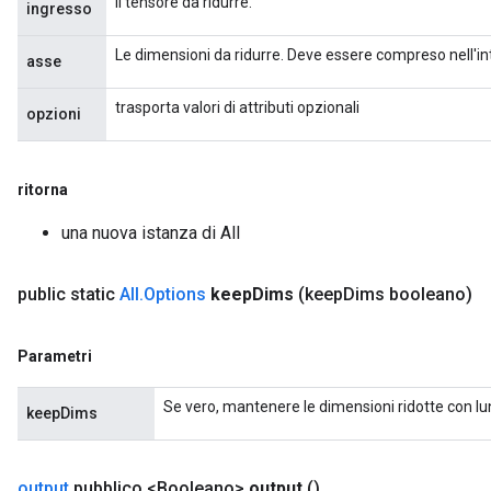
Il tensore da ridurre.
ingresso
Le dimensioni da ridurre. Deve essere compreso nell'inte
asse
trasporta valori di attributi opzionali
opzioni
ush
andleOp
ritorna
una nuova istanza di All
Split
public static
All
.
Options
keep
Dims
(keep
Dims booleano)
Parametri
Se vero, mantenere le dimensioni ridotte con l
keepDims
output
pubblico <Booleano>
output
()