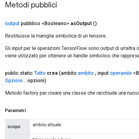
Metodi pubblici
output
pubblico <Booleano>
as
Output
()
Restituisce la maniglia simbolica di un tensore.
Gli input per le operazioni TensorFlow sono output di un'alt
viene utilizzato per ottenere un handle simbolico che rappresent
urce
public static
Tutto
crea
(ambito
ambito
,
input
operando
<B
Opzioni
.
.
.
opzioni)
Op
Metodo factory per creare una classe che racchiude una nuova
Parametri
ambito attuale
scopo