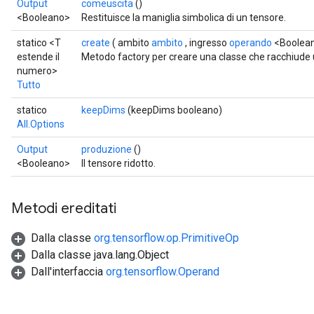
Output
comeuscita
()
<Booleano>
Restituisce la maniglia simbolica di un tensore.
statico <T
create
( ambito
ambito
, ingresso
operando
<Boolean
estende il
Metodo factory per creare una classe che racchiude 
numero>
Tutto
statico
keepDims
(keepDims booleano)
All.Options
Output
produzione
()
<Booleano>
Il tensore ridotto.
Metodi ereditati
Dalla classe
org.tensorflow.op.PrimitiveOp
Dalla classe java.lang.Object
Dall'interfaccia
org.tensorflow.Operand