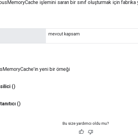
usMemoryCache işlemini saran bir sınıf oluşturmak için fabrika 
mevcut kapsam
MemoryCache'in yeni bir örneği
silici
()
tanıtıcı
()
Bu size yardımcı oldu mu?