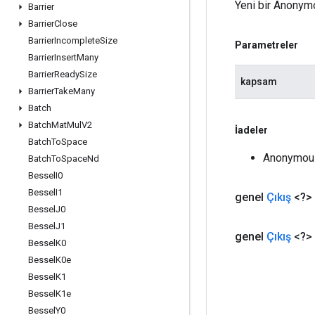
Yeni bir Anonymo
Barrier
Barrier
Close
Barrier
Incomplete
Size
Parametreler
Barrier
Insert
Many
Barrier
Ready
Size
kapsam
Barrier
Take
Many
Batch
Batch
Mat
Mul
V2
İadeler
Batch
To
Space
Anonymous
Batch
To
Space
Nd
Bessel
I0
Bessel
I1
genel
Çıkış
<?>
Bessel
J0
Bessel
J1
genel
Çıkış
<?>
Bessel
K0
Bessel
K0e
Bessel
K1
Bessel
K1e
Bessel
Y0