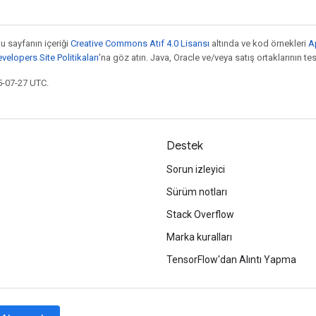
bu sayfanın içeriği
Creative Commons Atıf 4.0 Lisansı
altında ve kod örnekleri
A
elopers Site Politikaları
'na göz atın. Java, Oracle ve/veya satış ortaklarının tesc
5-07-27 UTC.
Destek
Sorun izleyici
Sürüm notları
Stack Overflow
Marka kuralları
TensorFlow'dan Alıntı Yapma