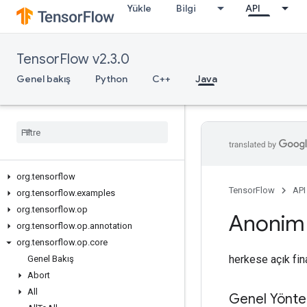
Yükle
Bilgi
API
TensorFlow v2.3.0
Genel bakış
Python
C++
Java
org
.
tensorflow
TensorFlow
API
org
.
tensorflow
.
examples
org
.
tensorflow
.
op
Anonim
org
.
tensorflow
.
op
.
annotation
org
.
tensorflow
.
op
.
core
herkese açık fin
Genel Bakış
Abort
All
Genel Yönte