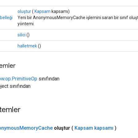
oluştur
(
Kapsam
kapsamı)
elleği
Yeni bir AnonymousMemoryCache işlemini saran bir sınıf oluşt
yöntemi.
silici
()
halletmek
()
temler
ow.op.PrimitiveOp
sınıfından
ject sınıfından
temler
onymous
Memory
Cache
oluştur
(
Kapsam kapsamı
)