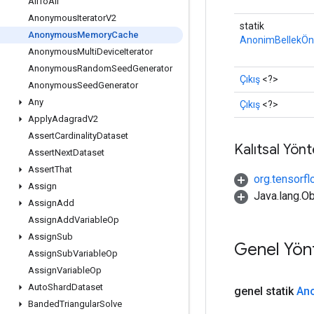
All
To
All
Anonymous
Iterator
V2
statik
Anonymous
Memory
Cache
AnonimBellekÖnb
Anonymous
Multi
Device
Iterator
Anonymous
Random
Seed
Generator
Çıkış
<?>
Anonymous
Seed
Generator
Any
Çıkış
<?>
Apply
Adagrad
V2
Assert
Cardinality
Dataset
Kalıtsal Yön
Assert
Next
Dataset
Assert
That
org.tensorfl
Assign
Java.lang.Ob
Assign
Add
Assign
Add
Variable
Op
Assign
Sub
Genel Yön
Assign
Sub
Variable
Op
Assign
Variable
Op
Auto
Shard
Dataset
genel statik
An
Banded
Triangular
Solve