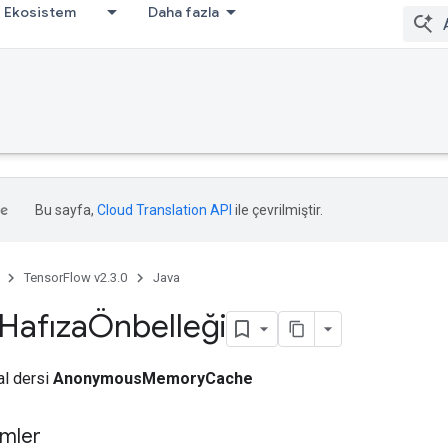
Ekosistem
Daha fazla
Bu sayfa,
Cloud Translation API
ile çevrilmiştir.
TensorFlow v2.3.0
Java
HafızaÖnbelleği
al dersi
AnonymousMemoryCache
mler