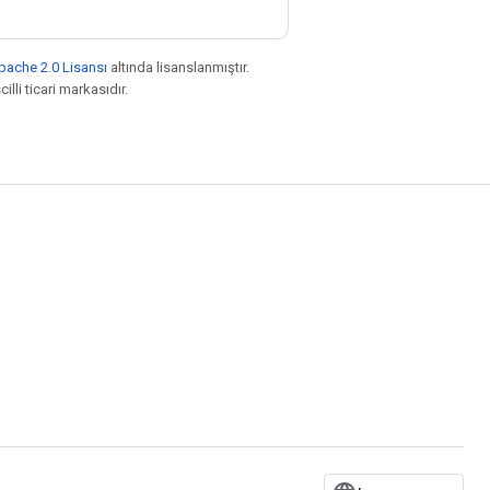
pache 2.0 Lisansı
altında lisanslanmıştır.
illi ticari markasıdır.