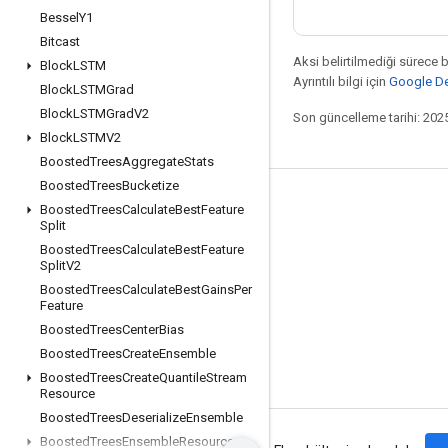
Bessel
Y1
Bitcast
Aksi belirtilmediği sürece 
Block
LSTM
Ayrıntılı bilgi için
Google Dev
Block
LSTMGrad
Block
LSTMGrad
V2
Son güncelleme tarihi: 202
Block
LSTMV2
Boosted
Trees
Aggregate
Stats
Boosted
Trees
Bucketize
Bağlı kalma
Boosted
Trees
Calculate
Best
Feature
Split
Blog
Boosted
Trees
Calculate
Best
Feature
Split
V2
Forum
Boosted
Trees
Calculate
Best
Gains
Per
GitHub
Feature
Boosted
Trees
Center
Bias
Twitter
Boosted
Trees
Create
Ensemble
YouTube
Boosted
Trees
Create
Quantile
Stream
Resource
Boosted
Trees
Deserialize
Ensemble
Boosted
Trees
Ensemble
Resource