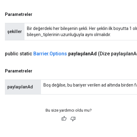
Parametreler
Bir değerdeki her bileşenin şekli. Her şeklin ilk boyutta 1 
şekiller
bileşen_tiplerinin uzunluğuyla aynı olmalıdır.
public static
Barrier
.
Options
paylaşılan
Ad
(Dize paylaşılan
A
Parametreler
Boş değilse, bu bariyer verilen ad altında birden 
paylaşılanAd
Bu size yardımcı oldu mu?