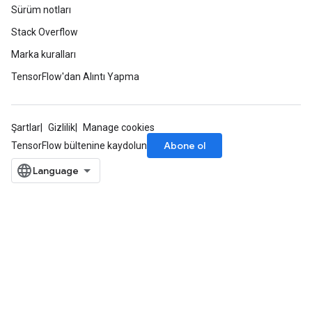
Sürüm notları
Stack Overflow
Marka kuralları
TensorFlow'dan Alıntı Yapma
tch
Şartlar
Gizlilik
Manage cookies
ch
Abone ol
TensorFlow bültenine kaydolun