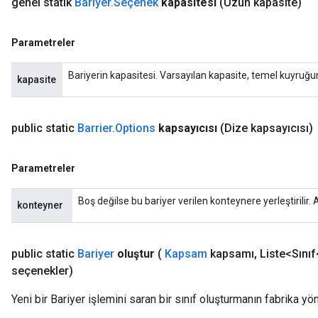
genel statik
Bariyer
.
Seçenek
kapasitesi
(Uzun kapasite)
Parametreler
Bariyerin kapasitesi. Varsayılan kapasite, temel kuyruğ
kapasite
public static
Barrier
.
Options
kapsayıcısı
(Dize kapsayıcısı)
Parametreler
Boş değilse bu bariyer verilen konteynere yerleştirilir. A
konteyner
public static
Bariyer
oluştur
(
Kapsam
kapsamı
,
Liste<Sınıf
seçenekler)
Yeni bir Bariyer işlemini saran bir sınıf oluşturmanın fabrika yö