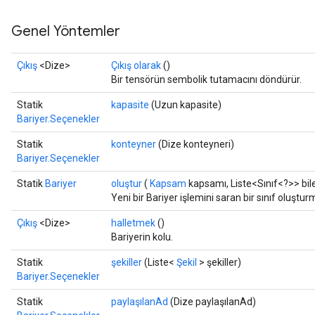
Genel Yöntemler
Çıkış
<Dize>
Çıkış olarak
()
Bir tensörün sembolik tutamacını döndürür.
Statik
kapasite
(Uzun kapasite)
Bariyer.Seçenekler
Statik
konteyner
(Dize konteyneri)
Bariyer.Seçenekler
Statik
Bariyer
oluştur
(
Kapsam
kapsamı, Liste<Sınıf<?>> bile
Yeni bir Bariyer işlemini saran bir sınıf oluştu
Çıkış
<Dize>
halletmek
()
Bariyerin kolu.
Statik
şekiller
(Liste<
Şekil
> şekiller)
urce
Bariyer.Seçenekler
Op
Statik
paylaşılanAd
(Dize paylaşılanAd)