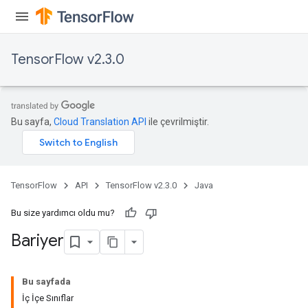
TensorFlow v2.3.0
Bu sayfa,
Cloud Translation API
ile çevrilmiştir.
TensorFlow
API
TensorFlow v2.3.0
Java
Bu size yardımcı oldu mu?
Bariyer
Bu sayfada
İç İçe Sınıflar