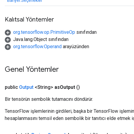
Bariyer.Seçenekler
Kalıtsal Yöntemler
org.tensorflow.op.PrimitiveOp
sınıfından
Java.lang.Object sınıfından
org.tensorflow.Operand
arayüzünden
Genel Yöntemler
ush
public
Output
<String>
as
Output
()
Bir tensörün sembolik tutamacını döndürür.
andleOp
TensorFlow işlemlerinin girdileri, başka bir TensorFlow işleminin
hesaplanmasını temsil eden sembolik bir tanıtıcı elde etmek için
Split