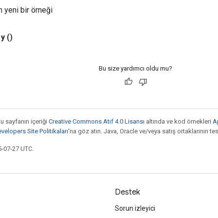
n yeni bir örneği
y
()
Bu size yardımcı oldu mu?
bu sayfanın içeriği
Creative Commons Atıf 4.0 Lisansı
altında ve kod örnekleri
A
elopers Site Politikaları
'na göz atın. Java, Oracle ve/veya satış ortaklarının tesc
5-07-27 UTC.
Destek
Sorun izleyici