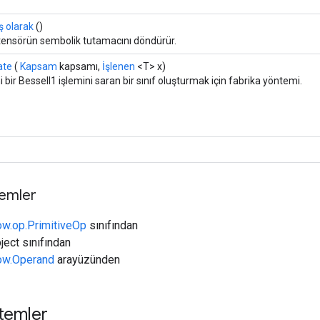
ş olarak
()
 tensörün sembolik tutamacını döndürür.
ate
(
Kapsam
kapsamı,
İşlenen
<T> x)
 bir BesselI1 işlemini saran bir sınıf oluşturmak için fabrika yöntemi.
temler
ow.op.PrimitiveOp
sınıfından
ject sınıfından
low.Operand
arayüzünden
temler