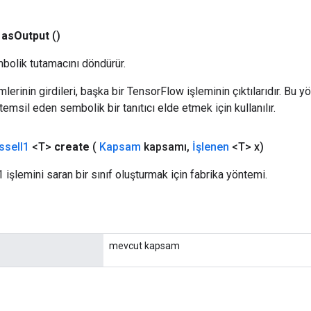
as
Output
()
bolik tutamacını döndürür.
erinin girdileri, başka bir TensorFlow işleminin çıktılarıdır. Bu yö
emsil eden sembolik bir tanıtıcı elde etmek için kullanılır.
ssel
I1
<T>
create
(
Kapsam
kapsamı
,
İşlenen
<T> x)
 işlemini saran bir sınıf oluşturmak için fabrika yöntemi.
mevcut kapsam