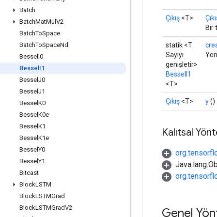
Batch
Çıkış
<T>
Çıkı
Batch
Mat
Mul
V2
Bir
Batch
To
Space
statik <T
cre
Batch
To
Space
Nd
Sayıyı
Yeni
Bessel
I0
genişletir>
Bessel
I1
BesselI1
Bessel
J0
<T>
Bessel
J1
Çıkış
<T>
y
()
Bessel
K0
Bessel
K0e
Bessel
K1
Kalıtsal Yön
Bessel
K1e
Bessel
Y0
org.tensorfl
Bessel
Y1
Java.lang.Ob
Bitcast
org.tensorf
Block
LSTM
Block
LSTMGrad
Block
LSTMGrad
V2
Genel Yön