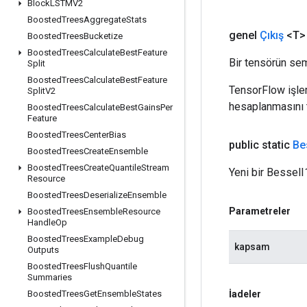
Block
LSTMV2
Boosted
Trees
Aggregate
Stats
genel
Çıkış
<T>
Boosted
Trees
Bucketize
Boosted
Trees
Calculate
Best
Feature
Bir tensörün sem
Split
Boosted
Trees
Calculate
Best
Feature
TensorFlow işleml
Split
V2
hesaplanmasını t
Boosted
Trees
Calculate
Best
Gains
Per
Feature
Boosted
Trees
Center
Bias
public static
Be
Boosted
Trees
Create
Ensemble
Boosted
Trees
Create
Quantile
Stream
Yeni bir BesselI1
Resource
Boosted
Trees
Deserialize
Ensemble
Parametreler
Boosted
Trees
Ensemble
Resource
Handle
Op
Boosted
Trees
Example
Debug
kapsam
Outputs
Boosted
Trees
Flush
Quantile
Summaries
İadeler
Boosted
Trees
Get
Ensemble
States