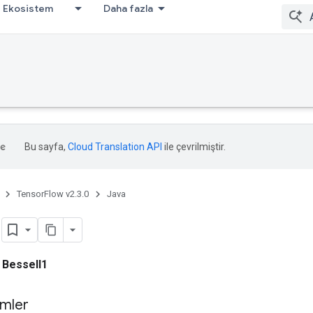
Ekosistem
Daha fazla
Bu sayfa,
Cloud Translation API
ile çevrilmiştir.
TensorFlow v2.3.0
Java
1
i
BesselI1
mler