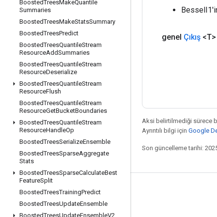
Boosted
Trees
Make
Quantile
BesselI1'i
Summaries
Boosted
Trees
Make
Stats
Summary
Boosted
Trees
Predict
genel
Çıkış
<T>
Boosted
Trees
Quantile
Stream
Resource
Add
Summaries
Boosted
Trees
Quantile
Stream
Resource
Deserialize
Boosted
Trees
Quantile
Stream
Resource
Flush
Boosted
Trees
Quantile
Stream
Resource
Get
Bucket
Boundaries
Aksi belirtilmediği sürece 
Boosted
Trees
Quantile
Stream
Resource
Handle
Op
Ayrıntılı bilgi için
Google Dev
Boosted
Trees
Serialize
Ensemble
Son güncelleme tarihi: 202
Boosted
Trees
Sparse
Aggregate
Stats
Boosted
Trees
Sparse
Calculate
Best
Feature
Split
Bağlı kalma
Boosted
Trees
Training
Predict
Boosted
Trees
Update
Ensemble
Blog
Boosted
Trees
Update
Ensemble
V2