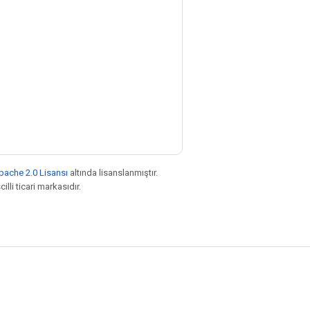
pache 2.0 Lisansı
altında lisanslanmıştır.
illi ticari markasıdır.