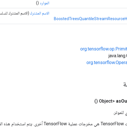
الموارد
()
الاسم المشترك
(الاسم المشترك للسلس
BoostedTreesQuantileStreamResourceH
org.tensorflow.op.Primi
org.tensorflow.Oper
مة
()
as
Ou
 للموتر.
المدخلات إلى عمليات TensorFlow هي مخرجات عملية rFlow