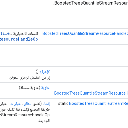
ntile
BoostedTreesQuantileStreamResourceHandleO
السمات الاختيارية لـ
Resource
Handle
Op
كإخراج
()
إرجاع المقبض الرمزي للموتر.
حاوية
(حاوية سلسلة)
BoostedTreesQuantileStreamResourceH
BoostedTreesQuantileStreamR
static
إنشاء
(نطاق
النطاق
،
خيارات...
خيارا
طريقة المصنع لإنشاء فئة تلتف حول
leStreamResourceHandleOp
الجديدة.