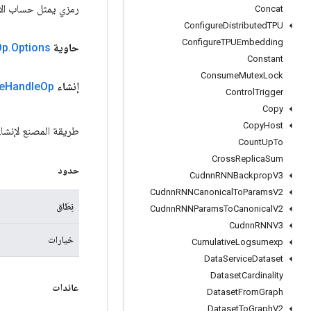
رمزي يمثل حساب الإ
Concat
Configure
Distributed
TPU
Configure
TPUEmbedding
حاوية
Options
.
Op
Constant
Consume
Mutex
Lock
إنشاء
Op
Handle
e
Control
Trigger
Copy
Copy
Host
طريقة المصنع لإنشاء فئة تلتف حول عملية eOp
Count
Up
To
Cross
Replica
Sum
حدود
Cudnn
RNNBackprop
V3
Cudnn
RNNCanonical
To
Params
V2
نِطَاق
Cudnn
RNNParams
To
Canonical
V2
Cudnn
RNNV3
خيارات
Cumulative
Logsumexp
Data
Service
Dataset
Dataset
Cardinality
عائدات
Dataset
From
Graph
Dataset
To
Graph
V2