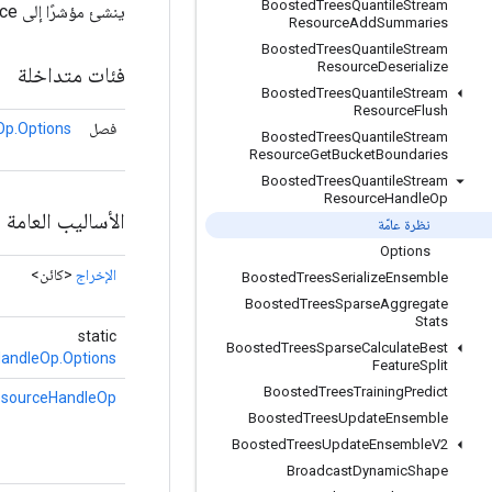
Boosted
Trees
Quantile
Stream
ينشئ مؤشرًا إلى BoostedTreesQuantileStreamResource.
Resource
Add
Summaries
Boosted
Trees
Quantile
Stream
Resource
Deserialize
فئات متداخلة
Boosted
Trees
Quantile
Stream
Resource
Flush
فصل
p.Options
Boosted
Trees
Quantile
Stream
Resource
Get
Bucket
Boundaries
Boosted
Trees
Quantile
Stream
Resource
Handle
Op
الأساليب العامة
نظرة عامّة
Options
الإخراج
<كائن>
Boosted
Trees
Serialize
Ensemble
Boosted
Trees
Sparse
Aggregate
Stats
static
Boosted
Trees
Sparse
Calculate
Best
andleOp.Options
Feature
Split
Boosted
Trees
Training
Predict
esourceHandleOp
Boosted
Trees
Update
Ensemble
Boosted
Trees
Update
Ensemble
V2
Broadcast
Dynamic
Shape