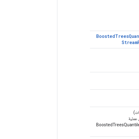
Boosted
Trees
Qua
Stream
ت)
 عملية
BoostedTreesQuanti