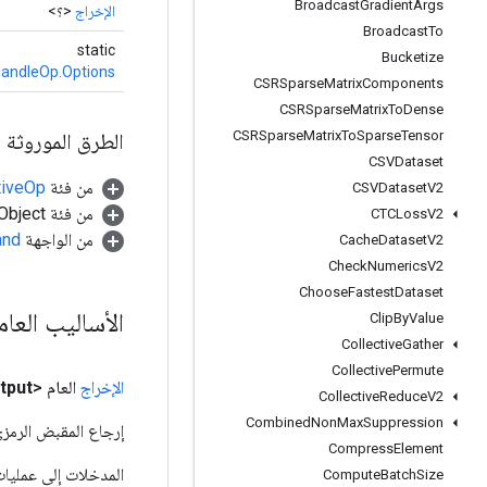
Broadcast
Gradient
Args
الإخراج
<؟>
Broadcast
To
static
Bucketize
andleOp.Options
CSRSparse
Matrix
Components
CSRSparse
Matrix
To
Dense
CSRSparse
Matrix
To
Sparse
Tensor
الطرق الموروثة
CSVDataset
من فئة
tiveOp
CSVDataset
V2
من فئة java.lang.Object
CTCLoss
V2
من الواجهة
and
Cache
Dataset
V2
Check
Numerics
V2
Choose
Fastest
Dataset
الأساليب العا
Clip
By
Value
Collective
Gather
Collective
Permute
الإخراج
العام <Object>
tput
Collective
Reduce
V2
Combined
Non
Max
Suppression
إرجاع المقبض الرمزي
Compress
Element
Compute
Batch
Size