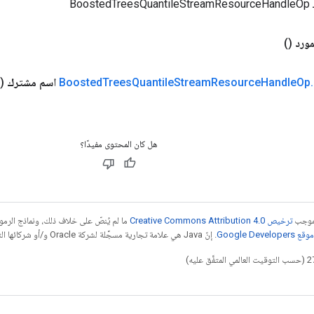
Boos
مورد
()
.
Op
Handle
Resource
Stream
Quantile
Trees
Boosted
اسم مشترك
(
هل كان المحتوى مفيدًا؟
بموجب
ترخيص Creative Commons Attribution 4.0‏
ما لم يُنصّ على خلاف ذلك، ونماذج الر
Google Dev‏
. إنّ Java هي علامة تجارية مسجَّلة لشركة Oracle و/أو شركائها التابعين.