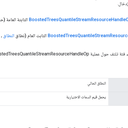
دخال.
Handle
Resource
Stream
Quantile
Trees
Boosted
الثابتة العامة
(حا
Resourc
Stream
Quantile
Trees
Boosted
الثابت العام
(نطاق
النطاق
،
BoostedTreesQuantileStreamResourceHandl الجديدة.
النطاق الحالي
يحمل قيم السمات الاختيارية