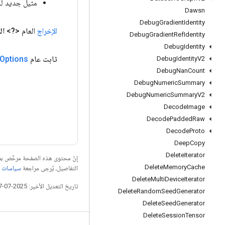
مثيل جديد لـ tedTreesQuantileStreamResourceHandleOp
Dawsn
Debug
Gradient
Identity
الإخراج
العام <?>
ال
Debug
Gradient
Ref
Identity
Debug
Identity
ثابت عام
Options
Debug
Identity
V2
Debug
Nan
Count
Debug
Numeric
Summary
Debug
Numeric
Summary
V2
Decode
Image
Decode
Padded
Raw
Decode
Proto
Deep
Copy
Delete
Iterator
إنّ محتوى هذه الصفحة مرخّص 
Delete
Memory
Cache
التفاصيل، يُرجى مراجعة
سياسات موقع elopers
Delete
Multi
Device
Iterator
تاريخ التعديل الأخير: 2025-07-27 (حسب التوقيت العالمي المتفَّق عليه)
Delete
Random
Seed
Generator
Delete
Seed
Generator
Delete
Session
Tensor