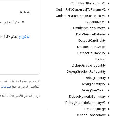
Cudnn
RNNBackprop
V3
Cudnn
RNNCanonical
To
Params
V2
عائدات
Cudnn
RNNParams
To
Canonical
V2
مثيل جديد من castDynamicShape
Cudnn
RNNV3
Cumulative
Logsumexp
Data
Service
Dataset
الإخراج
العام <T>
r0
Dataset
Cardinality
Dataset
From
Graph
Dataset
To
Graph
V2
Dawsn
Debug
Gradient
Identity
Debug
Gradient
Ref
Identity
Debug
Identity
إنّ محتوى هذه الصفحة مرخّص 
Debug
Identity
V2
التفاصيل، يُرجى مراجعة
سياسات موقع elopers
Debug
Nan
Count
تاريخ التعديل الأخير: 2025-07-26 (حسب التوقيت العالمي المتفَّق عليه)
Debug
Numeric
Summary
Debug
Numeric
Summary
V2
Decode
Image
Decode
Padded
Raw