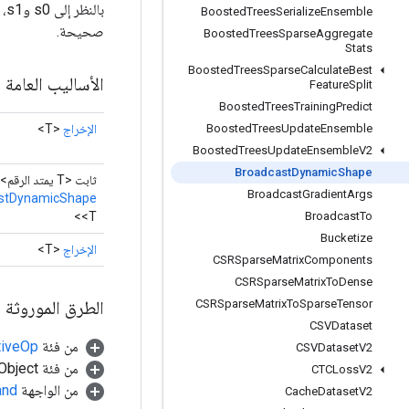
Boosted
Trees
Serialize
Ensemble
صحيحة.
Boosted
Trees
Sparse
Aggregate
Stats
Boosted
Trees
Sparse
Calculate
Best
الأساليب العامة
Feature
Split
Boosted
Trees
Training
Predict
الإخراج
<T>
Boosted
Trees
Update
Ensemble
Boosted
Trees
Update
Ensemble
V2
Broadcast
Dynamic
Shape
ثابت <T يمتد الرقم>
Broadcast
Gradient
Args
stDynamicShape
<T>
Broadcast
To
Bucketize
الإخراج
<T>
CSRSparse
Matrix
Components
CSRSparse
Matrix
To
Dense
الطرق الموروثة
CSRSparse
Matrix
To
Sparse
Tensor
CSVDataset
من فئة
tiveOp
CSVDataset
V2
من فئة java.lang.Object
CTCLoss
V2
من الواجهة
and
Cache
Dataset
V2