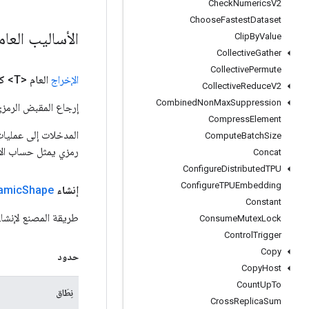
Check
Numerics
V2
Choose
Fastest
Dataset
الأساليب العا
Clip
By
Value
Collective
Gather
Collective
Permute
الإخراج
العام <T>
ك
Collective
Reduce
V2
Combined
Non
Max
Suppression
إرجاع المقبض الرمزي
Compress
Element
Compute
Batch
Size
رمزي يمثل حساب الإ
Concat
Configure
Distributed
TPU
Configure
TPUEmbedding
إنشاء
Shape
amic
Constant
طريقة المصنع لإنشاء فئة تغلف عملي
Consume
Mutex
Lock
Control
Trigger
Copy
حدود
Copy
Host
Count
Up
To
نِطَاق
Cross
Replica
Sum