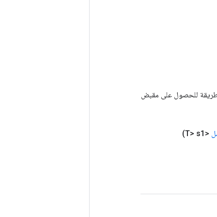
Tenso أخرى. يتم استخدام هذه الطريقة للحصول على مقبض
ل
<T> s1)