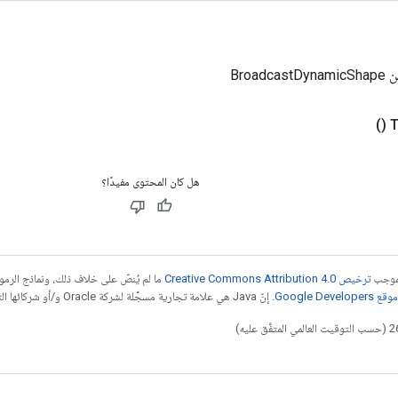
Broad
()
هل كان المحتوى مفيدًا؟
بموجب
ترخيص Creative Commons Attribution 4.0‏
ما لم يُنصّ على خلاف ذلك، ونماذج الر
Google Dev‏
. إنّ Java هي علامة تجارية مسجَّلة لشركة Oracle و/أو شركائها التابعين.