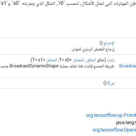
كإخراج
()
إرجاع المقبض الرمزي للموتر.
إنشاء
(نطاق
النطاق
،
المعامل
<T> s0،
المعامل
<T> s1)
Broadca
طريقة المصنع لإنشاء فئة تغلف عملية BroadcastDynamicShape جديدة.
ص0
()
org.tensorflow.op.Primi
org.tensorflow.Oper