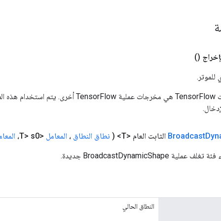
مة
إخراج
()
 للموتر.
المدخلات إلى عمليات TensorFlow هي مخرجات عملية rFlow
دخال.
Dyn
Broadcast
الثابت العام <T>
(
نطاق النطاق
،
المعامل
<T> s0،
المعام
ة BroadcastDynamicShape جديدة.
النطاق الحالي