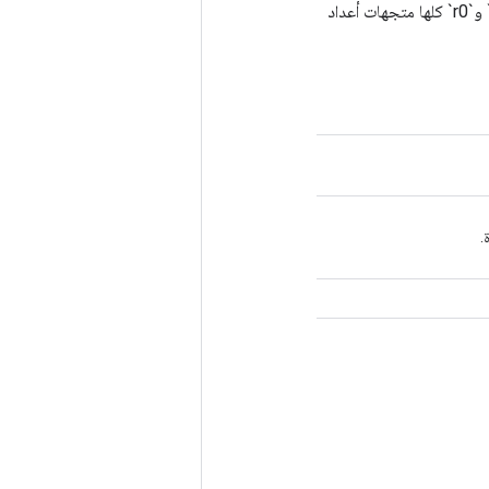
بالنظر إلى s0 وs1، فإن الموترات التي تمثل الأشكال، تحسب `r0`، الشكل الذي يتم بثه. `s0` و`s1` و`r0` كلها متجهات أعداد