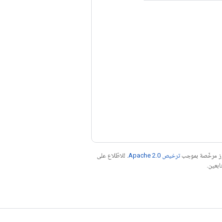
موز مرخّصة بموجب
ترخيص Apache 2.0‏
. للاطّلاع على