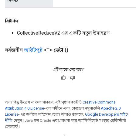
বিকল্প
রিটার্নস
CollectiveReduceV2 এর একটি নতুন উদাহরণ
সর্বজনীন
আউটপুট
<T>
ডেটা
()
tch
ch
এটি কাজে লেগেছে?
অন্য কিছু উল্লেখ না করা থাকলে, এই পৃষ্ঠার কন্টেন্ট
Creative Commons
Attribution 4.0 License
-এর অধীনে এবং কোডের নমুনাগুলি
Apache 2.0
License
-এর অধীনে লাইসেন্স প্রাপ্ত। আরও জানতে,
Google Developers সাইট
নীতি
দেখুন। Java হল Oracle এবং/অথবা তার অ্যাফিলিয়েট সংস্থার রেজিস্টার্ড
ট্রেডমার্ক।