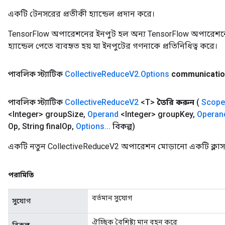
একটি টেনসরের প্রতীকী হ্যান্ডেল প্রদান করে।
TensorFlow অপারেশনের ইনপুট হল অন্য TensorFlow অপারেশনে
হ্যান্ডেল পেতে ব্যবহৃত হয় যা ইনপুটের গণনাকে প্রতিনিধিত্ব করে।
পাবলিক স্ট্যাটিক
Collective
Reduce
V2
.
Options
communicati
পাবলিক স্ট্যাটিক
Collective
Reduce
V2
<T>
তৈরি করুন
(
Scope
<Integer> group
Size
,
Operand
<Integer> group
Key
,
Operan
Op
,
String final
Op
,
Options
.
.
.
বিকল্প)
একটি নতুন CollectiveReduceV2 অপারেশন মোড়ানো একটি ক্লাস
পরামিতি
বর্তমান সুযোগ
সুযোগ
ঐচ্ছিক বৈশিষ্ট্য মান বহন করে