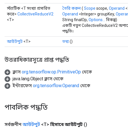
স্ট্যাটিক <T সংখ্যা প্রসারিত
তৈরি করুন
(
Scope
scope,
Operand
<
করে>
CollectiveReduceV2
Operand
<Integer> groupKey,
Opera
<T>
String finalOp,
Options...
বিকল্প)
একটি নতুন CollectiveReduceV2 অপার
পদ্ধতি।
আউটপুট
<T>
তথ্য
()
উত্তরাধিকারসূত্রে প্রাপ্ত পদ্ধতি
ক্লাস
org.tensorflow.op.PrimitiveOp
থেকে
java.lang.Object ক্লাস থেকে
ইন্টারফেস
org.tensorflow.Operand
থেকে
পাবলিক পদ্ধতি
সর্বজনীন
আউটপুট
<T>
হিসাবে আউটপুট
()