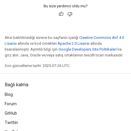
Bu size yardımcı oldu mu?
Aksi belirtilmediği sürece bu sayfanın içeriği
Creative Commons Atıf 4.0
Lisansı
altında ve kod örnekleri
Apache 2.0 Lisansı
altında
lisanslanmıştır. Ayrıntılı bilgi için
Google Developers Site Politikaları
'na
göz atın. Java, Oracle ve/veya satış ortaklarının tescilli ticari markasıdır.
Son güncelleme tarihi: 2025-07-26 UTC.
Bağlı kalma
Blog
tch
Forum
GitHub
ch
Twitter