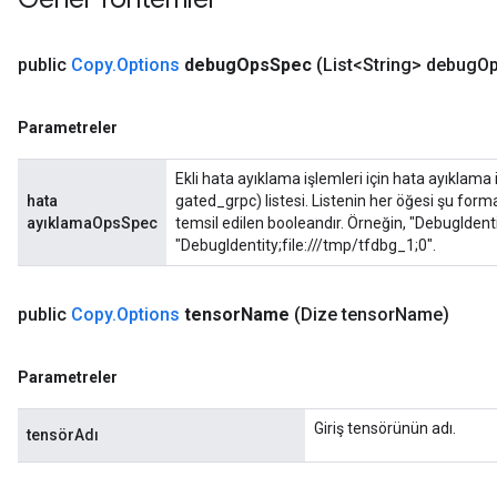
public
Copy
.
Options
debug
Ops
Spec
(List<String> debug
O
Parametreler
Ekli hata ayıklama işlemleri için hata ayıklama i
hata
gated_grpc) listesi. Listenin her öğesi şu forma
ayıklamaOpsSpec
temsil edilen booleandır. Örneğin, "DebugIdenti
"DebugIdentity;file:///tmp/tfdbg_1;0".
public
Copy
.
Options
tensor
Name
(Dize tensor
Name)
Parametreler
Giriş tensörünün adı.
tensörAdı