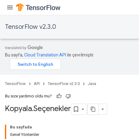
TensorFlow v2.3.0
Bu sayfa,
Cloud Translation API
ile çevrilmiştir.
TensorFlow
API
TensorFlow v2.3.0
Java
Bu size yardımcı oldu mu?
Kopyala
.
Seçenekler
Bu sayfada
Genel Yöntemler