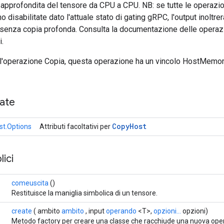
approfondita del tensore da CPU a CPU. NB: se tutte le operazio
disabilitate dato l'attuale stato di gating gRPC, l'output inoltr
t senza copia profonda. Consulta la documentazione delle operaz
i.
ll'operazione Copia, questa operazione ha un vincolo HostMemory
cate
Copy
Host
t.Options
Attributi facoltativi per
ici
comeuscita
()
Restituisce la maniglia simbolica di un tensore.
create
( ambito
ambito
, input
operando
<T>,
opzioni...
opzioni)
Metodo factory per creare una classe che racchiude una nuova op