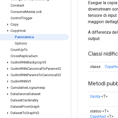
Esegue la copia 
Constant
downstream sono 
Consume
Mutex
Lock
tensore di inpu
Control
Trigger
maggiori dettagl
Copy
Copy
Host
A differenza de
Panoramica
output.
Options
Count
Up
To
Classi nidifi
Cross
Replica
Sum
Cudnn
RNNBackprop
V3
classe
CopyHos
Cudnn
RNNCanonical
To
Params
V2
Cudnn
RNNParams
To
Canonical
V2
Cudnn
RNNV3
Metodi pubbl
Cumulative
Logsumexp
Data
Service
Dataset
Uscita
<T>
Dataset
Cardinality
Dataset
From
Graph
statico <T>
Dataset
To
Graph
V2
CopyHost
<T>