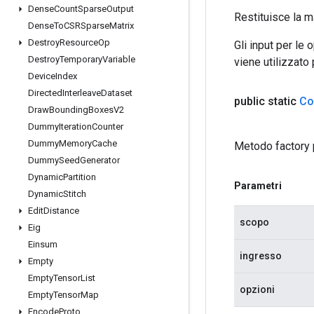
Dense
Count
Sparse
Output
Restituisce la m
Dense
To
CSRSparse
Matrix
Destroy
Resource
Op
Gli input per le
Destroy
Temporary
Variable
viene utilizzato
Device
Index
Directed
Interleave
Dataset
public static
Co
Draw
Bounding
Boxes
V2
Dummy
Iteration
Counter
Dummy
Memory
Cache
Metodo factory 
Dummy
Seed
Generator
Dynamic
Partition
Parametri
Dynamic
Stitch
Edit
Distance
scopo
Eig
Einsum
ingresso
Empty
Empty
Tensor
List
opzioni
Empty
Tensor
Map
Encode
Proto