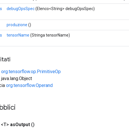
s
debugOpsSpec
(Elenco<String> debugOpsSpec)
produzione
()
s
tensorName
(Stringa tensorName)
tati
e
org.tensorflow.op.PrimitiveOp
 java.lang.Object
ccia
org.tensorflow.Operand
bblici
 <T>
as
Output
()