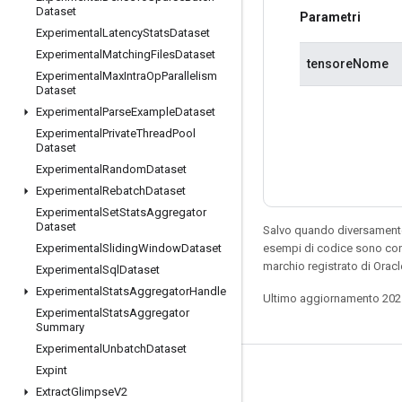
Dataset
Parametri
Experimental
Latency
Stats
Dataset
Experimental
Matching
Files
Dataset
tensoreNome
Experimental
Max
Intra
Op
Parallelism
Dataset
Experimental
Parse
Example
Dataset
Experimental
Private
Thread
Pool
Dataset
Experimental
Random
Dataset
Experimental
Rebatch
Dataset
Experimental
Set
Stats
Aggregator
Dataset
Salvo quando diversamente 
esempi di codice sono con
Experimental
Sliding
Window
Dataset
marchio registrato di Oracl
Experimental
Sql
Dataset
Experimental
Stats
Aggregator
Handle
Ultimo aggiornamento 202
Experimental
Stats
Aggregator
Summary
Experimental
Unbatch
Dataset
Expint
Resta connesso
Extract
Glimpse
V2