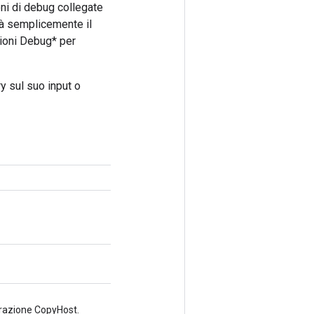
ni di debug collegate
erà semplicemente il
ioni Debug* per
 sul suo input o
erazione CopyHost.