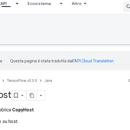
API
Ecosistema
Altro
Questa pagina è stata tradotta dall'
API Cloud Translation
.
TensorFlow v2.3.0
Java
ost
bblica
CopyHost
 su host.