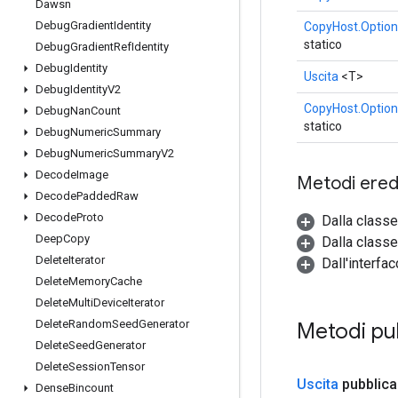
Dawsn
Debug
Gradient
Identity
CopyHost.Option
statico
Debug
Gradient
Ref
Identity
Debug
Identity
Uscita
<T>
Debug
Identity
V2
CopyHost.Option
Debug
Nan
Count
statico
Debug
Numeric
Summary
Debug
Numeric
Summary
V2
Decode
Image
Metodi eredi
Decode
Padded
Raw
Decode
Proto
Dalla class
Deep
Copy
Dalla classe
Delete
Iterator
Dall'interfa
Delete
Memory
Cache
Delete
Multi
Device
Iterator
Delete
Random
Seed
Generator
Metodi pu
Delete
Seed
Generator
Delete
Session
Tensor
Uscita
pubblica
Dense
Bincount