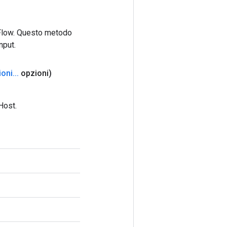
rFlow. Questo metodo
nput.
ioni
.
.
.
opzioni)
Host.