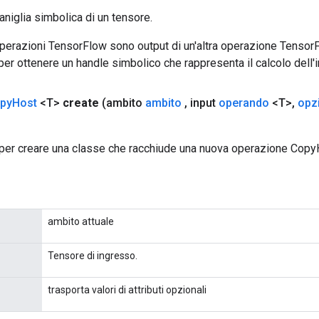
aniglia simbolica di un tensore.
 operazioni TensorFlow sono output di un'altra operazione Tenso
 per ottenere un handle simbolico che rappresenta il calcolo dell'i
py
Host
<T>
create
(ambito
ambito
,
input
operando
<T>
,
opz
per creare una classe che racchiude una nuova operazione Copy
ambito attuale
Tensore di ingresso.
trasporta valori di attributi opzionali