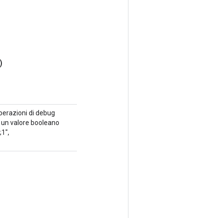
)
operazioni di debug
è un valore booleano
1",