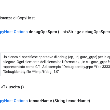
 istanza di CopyHost
py
Host
.
Options
debug
Ops
Spec
(List<String> debug
Ops
Spec
Un elenco di specifiche operative di debug (op, url, gate_grpc) per le 
allegate. Ogni elemento dell'elenco ha il formato
;
;
, in cui gate_grpc 
rappresentato come 0/1. Ad esempio, "DebugIdentity;grpc://foo:3333;
"DebugIdentity;file:///tmp/tfdbg_1;0".
 <T>
uscita
()
py
Host
.
Options
tensor
Name
(String tensor
Name)