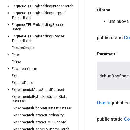
Enqueue
TPUEmbedding
Integer
Batch
ritorna
Enqueue
TPUEmbedding
Ragged
Tensor
Batch
una nuova
Enqueue
TPUEmbedding
Sparse
Batch
Enqueue
TPUEmbedding
Sparse
public static
Co
Tensor
Batch
Ensure
Shape
Parametri
Enter
Erfinv
Euclidean
Norm
Exit
debugOpsSpec
Expand
Dims
Experimental
Auto
Shard
Dataset
Experimental
Bytes
Produced
Stats
Dataset
Uscita
pubblica
Experimental
Choose
Fastest
Dataset
Experimental
Dataset
Cardinality
public static
Co
Experimental
Dataset
To
TFRecord
Experimental
Dense
To
Sparse
Batch