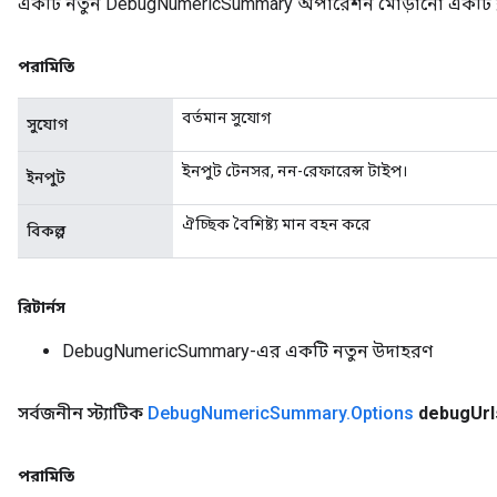
একটি নতুন DebugNumericSummary অপারেশন মোড়ানো একটি ক্ল
পরামিতি
বর্তমান সুযোগ
সুযোগ
ইনপুট টেনসর, নন-রেফারেন্স টাইপ।
ইনপুট
ঐচ্ছিক বৈশিষ্ট্য মান বহন করে
বিকল্প
রিটার্নস
DebugNumericSummary-এর একটি নতুন উদাহরণ
সর্বজনীন স্ট্যাটিক
Debug
Numeric
Summary
.
Options
debug
Url
পরামিতি