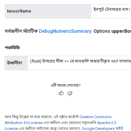
sGradAccumDebug
ইনপুট টেনসরের নাম।
tensorName
escentParameters
DescentParametersGradAccumDebug
সর্বজনীন স্ট্যাটিক
Debug
Numeric
Summary
.
Options
upper
Bo
পরামিতি
(float) উপরের সীমা >= যে মানগুলি সাধারণীকৃত +inf গণনায় অন
ঊর্ধ্বসীমা
এটি কাজে লেগেছে?
অন্য কিছু উল্লেখ না করা থাকলে, এই পৃষ্ঠার কন্টেন্ট
Creative Commons
Attribution 4.0 License
-এর অধীনে এবং কোডের নমুনাগুলি
Apache 2.0
License
-এর অধীনে লাইসেন্স প্রাপ্ত। আরও জানতে,
Google Developers সাইট