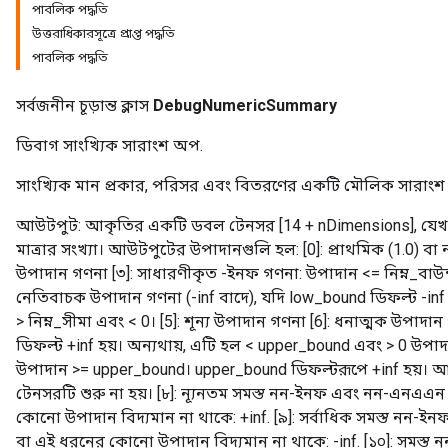
পাবলিক পদ্ধতি
উত্তরাধিকারসূত্রে প্রাপ্ত পদ্ধতি
পাবলিক পদ্ধতি
সর্বজনীন চূড়ান্ত ক্লাস
DebugNumericSummary
ডিবাগ সাংখ্যিক সারাংশ অপ.
সাংখ্যিক মান প্রকার, পরিসর এবং বিতরণের একটি মৌলিক সারাংশ 
আউটপুট: আকৃতির একটি ডবল টেনসর [14 + nDimensions], যে
মাত্রার সংখ্যা। আউটপুটের উপাদানগুলি হল: [0]: প্রাথমিক (1.0) বা ন
উপাদান গণনা [৩]: সাধারণীকৃত -ইনফ গণনা: উপাদান <= নিম্ন_বাউন্ড
নেতিবাচক উপাদান গণনা (-inf বাদে), যদি low_bound ডিফল্ট -inf
> নিম্ন_সীমা এবং < 0। [5]: শূন্য উপাদান গণনা [6]: ধনাত্মক উপাদা
ডিফল্ট +inf হয়। অন্যথায়, এটি হল < upper_bound এবং > 0 উপাদা
উপাদান >= upper_bound। upper_bound ডিফল্টরূপে +inf হয়। আউট
টেনসরটি শুরু না হয়। [৮]: ন্যূনতম সমস্ত নন-ইনফ এবং নন-এনএএন
কোনো উপাদান বিদ্যমান না থাকে: +inf. [৯]: সর্বাধিক সমস্ত নন-
বা এই ধরনের কোনো উপাদান বিদ্যমান না থাকে: -inf. [১০]: সমস