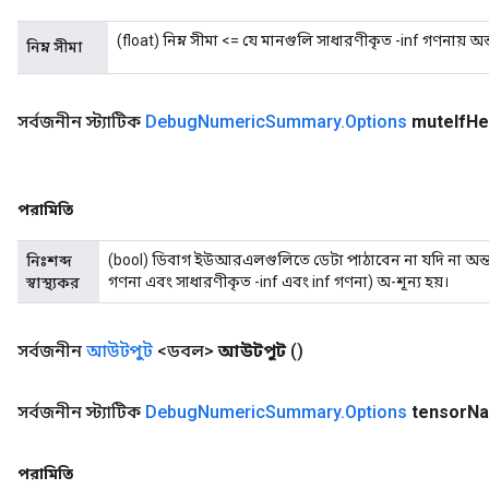
(float) নিম্ন সীমা <= যে মানগুলি সাধারণীকৃত -inf গণনায় অন্তর
নিম্ন সীমা
adAccumDebug
সর্বজনীন স্ট্যাটিক
Debug
Numeric
Summary
.
Options
mute
If
He
sGradAccumDebug
sGradAccumDebug
পরামিতি
rameters
(bool) ডিবাগ ইউআরএলগুলিতে ডেটা পাঠাবেন না যদি না অন্তত 
নিঃশব্দ
adAccumDebug
গণনা এবং সাধারণীকৃত -inf এবং inf গণনা) অ-শূন্য হয়।
স্বাস্থ্যকর
rameters
rs
সর্বজনীন
আউটপুট
<ডবল>
আউটপুট
()
rsGradAccumDebug
ameters
rametersGradAccumDebug
সর্বজনীন স্ট্যাটিক
Debug
Numeric
Summary
.
Options
tensor
N
ers
tersGradAccumDebug
পরামিতি