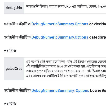
লক্ষ্যগুলি ডিবাগ করার জন্য URL-এর তালিকা, যেমন, file:
debugUrls
সর্বজনীন স্ট্যাটিক
Debug
Numeric
Summary
.
Options
device
N
সর্বজনীন স্ট্যাটিক
Debug
Numeric
Summary
.
Options
gated
Grp
পরামিতি
এই অপটি গেট করা হবে কিনা। যদি এই ডিবাগ নোডের যেকো
এই অ্যাট্রিবিউটের মান True তে সেট করা হয়, এই ডিবাগ অপশ
gatedGrpc
আসলে grpc স্ট্রীমের মাধ্যমে পাঠানো হবে না . এই ডিবাগ নোড
এবং তাদের কোনোটিতেই ডিবাগ অপটি সক্ষম না হয়, আউটপ
সর্বজনীন স্ট্যাটিক
Debug
Numeric
Summary
.
Options
Lower
Bo
পরামিতি