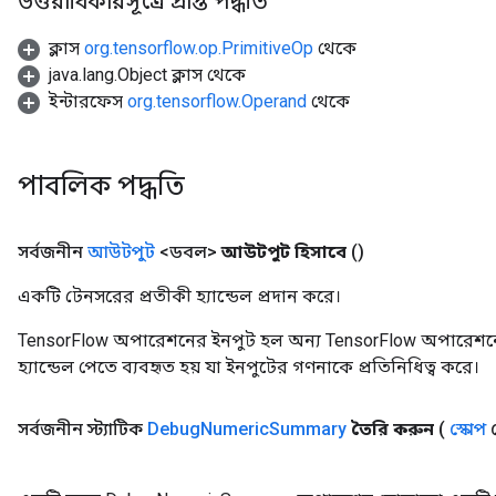
উত্তরাধিকারসূত্রে প্রাপ্ত পদ্ধতি
ক্লাস
org.tensorflow.op.PrimitiveOp
থেকে
java.lang.Object ক্লাস থেকে
ইন্টারফেস
org.tensorflow.Operand
থেকে
পাবলিক পদ্ধতি
সর্বজনীন
আউটপুট
<ডবল>
আউটপুট হিসাবে
()
একটি টেনসরের প্রতীকী হ্যান্ডেল প্রদান করে।
TensorFlow অপারেশনের ইনপুট হল অন্য TensorFlow অপারেশনে
হ্যান্ডেল পেতে ব্যবহৃত হয় যা ইনপুটের গণনাকে প্রতিনিধিত্ব করে।
সর্বজনীন স্ট্যাটিক
Debug
Numeric
Summary
তৈরি করুন
(
স্কোপ
স