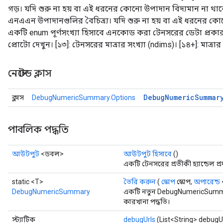
গড়। যদি শুরু না হয় বা এই ধরনের কোনো উপাদান বিদ্যমান না থা
এনএএন উপাদানগুলির বৈচিত্র্য। যদি শুরু না হয় বা এই ধরনের কোন
একটি enum পূর্ণসংখ্যা হিসাবে এনকোড করা টেনসরের ডেটা প্রকা
প্রোটো দেখুন। [১৩]: টেনসরের মাত্রার সংখ্যা (ndims)। [১৪+]: মাত্রা
নেস্টেড ক্লাস
Debug
Numeric
Summar
ক্লাস
DebugNumericSummary.Options
পাবলিক পদ্ধতি
আউটপুট
<ডবল>
আউটপুট হিসাবে
()
একটি টেনসরের প্রতীকী হ্যান্ডেল প্
static <T>
তৈরি করুন
(
স্কোপ
স্কোপ,
অপারেন্ড
tch
DebugNumericSummary
একটি নতুন DebugNumericSumma
কারখানা পদ্ধতি।
ch
স্ট্যাটিক
debugUrls
(List<String> debugU