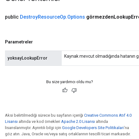
ch
public
Destroy
Resource
Op
.
Options
görmezden
Lookup
Err
Parametreler
Kaynak mevcut olmadığında hatanın göz
yoksayLookupError
Bu size yardımcı oldu mu?
Aksi belirtilmediği sürece bu sayfanın içeriği
Creative Commons Atıf 4.0
Lisansı
altında ve kod örnekleri
Apache 2.0 Lisansı
altında
lisanslanmıştır. Ayrıntılı bilgi için
Google Developers Site Politikaları
'na
göz atın. Java, Oracle ve/veya satış ortaklarının tescilli ticari markasıdır.