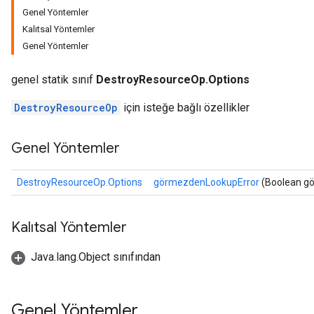
Genel Yöntemler
Kalıtsal Yöntemler
Genel Yöntemler
genel statik sınıf
DestroyResourceOp.Options
DestroyResourceOp
için isteğe bağlı özellikler
Genel Yöntemler
DestroyResourceOp.Options
görmezdenLookupError
(Boolean g
Kalıtsal Yöntemler
Java.lang.Object sınıfından
tch
Genel Yöntemler