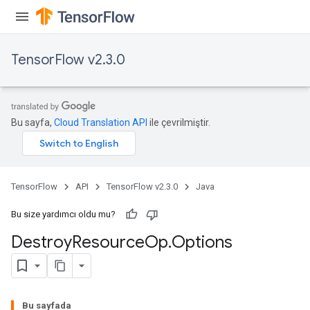
TensorFlow v2.3.0
Bu sayfa,
Cloud Translation API
ile çevrilmiştir.
TensorFlow
API
TensorFlow v2.3.0
Java
Bu size yardımcı oldu mu?
Destroy
Resource
Op
.
Options
Bu sayfada