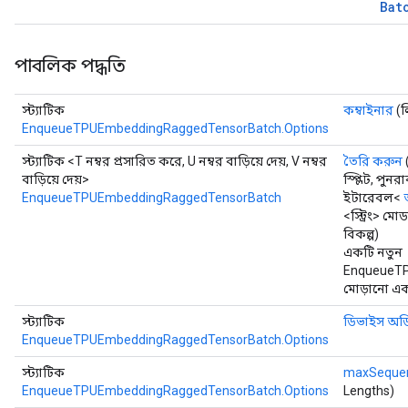
Bat
পাবলিক পদ্ধতি
স্ট্যাটিক
কম্বাইনার
(ল
EnqueueTPUEmbeddingRaggedTensorBatch.Options
স্ট্যাটিক <T নম্বর প্রসারিত করে, U নম্বর বাড়িয়ে দেয়, V নম্বর
তৈরি করুন
বাড়িয়ে দেয়>
স্প্লিট, পুনর
EnqueueTPUEmbeddingRaggedTensorBatch
ইটারেবল<
<স্ট্রিং> 
বিকল্প)
একটি নতুন
EnqueueT
মোড়ানো একট
স্ট্যাটিক
ডিভাইস অর্
EnqueueTPUEmbeddingRaggedTensorBatch.Options
স্ট্যাটিক
maxSequen
EnqueueTPUEmbeddingRaggedTensorBatch.Options
Lengths)