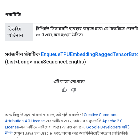
ameters
rametersGradAccumDebug
পরামিতি
ers
tersGradAccumDebug
টিপিইউ ডিভাইসটি ব্যবহার করতে হবে। যে টাস্কটিতে নোডটি
ডিভাইস
>= 0 এবং কম হওয়া উচিত।
অর্ডিনাল
sGradAccumDebug
escentParameters
সর্বজনীন স্ট্যাটিক
Enqueue
TPUEmbedding
Ragged
Tensor
Bat
DescentParametersGradAccumDebug
(List<Long> max
Sequence
Lengths)
এটি কাজে লেগেছে?
অন্য কিছু উল্লেখ না করা থাকলে, এই পৃষ্ঠার কন্টেন্ট
Creative Commons
Attribution 4.0 License
-এর অধীনে এবং কোডের নমুনাগুলি
Apache 2.0
License
-এর অধীনে লাইসেন্স প্রাপ্ত। আরও জানতে,
Google Developers সাইট
নীতি
দেখুন। Java হল Oracle এবং/অথবা তার অ্যাফিলিয়েট সংস্থার রেজিস্টার্ড