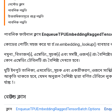
নেস্টেড ক্লাস
পাবলিক পদ্ধতি
উত্তরাধিকারসূত্রে প্রাপ্ত পদ্ধতি
ch
পাবলিক পদ্ধতি
পাবলিক ফাইনাল ক্লাস
EnqueueTPUEmbeddingRaggedTenso
কোডের পোর্টিং সহজ করে যা tf.nn.embedding_lookup() ব্যবহার 
নমুনা_বিভাজন[i], এম্বেডিং_সূচক[i] এবং সমষ্টি_ওজন[i] ith বৈশিষ্ট্যে
কোন এম্বেডিং টেবিলটি ith বৈশিষ্ট্য দেখতে হবে।
দুটি ইনপুট তালিকা, এমবেডিং_সূচক এবং একত্রীকরণ_ওজনে সংশ্লিষ
আকৃতি থাকতে হবে, যেমন অনুরূপ বৈশিষ্ট্য দ্বারা বর্ণিত টেবিলে
র্যাঙ্ক 1।
নেস্টেড ক্লাস
Enq
ক্লাস
EnqueueTPUEmbeddingRaggedTensorBatch.Options