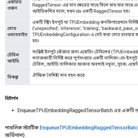
একত্রিত
RaggedTensor-এর মান ক্ষেত্রের সাথে মিলে যায় যার সাথে
ওজন
আইডিগুলির মতো, যখন ids একটি RaggedTensor হয়।
একটি স্ট্রিং ইনপুট যা TPUEmbedding কনফিগারেশনে নির্দি
মোড
{'unspecified', 'inference', 'training', 'backward_pass_onl
ওভাররাইড
TPUEmbeddingConfiguration-এ সেট করা মোড ব্যবহার করা
হয়।
সংশ্লিষ্ট ইনপুট খোঁজার জন্য এম্বেডিং টেবিলের (TPUEmbe
টেবিল
শনাক্তকারী নির্দিষ্ট করে পূর্ণসংখ্যার একটি তালিকা। ith ইনপুট
adAccumDebug
আইডি
টেবিল_আইডি তালিকার আকার অবশ্যই নমুনা_সূচক, এম্বেড
sGradAccumDebug
ঐচ্ছিক বৈশিষ্ট্য মান বহন করে
বিকল্প
sGradAccumDebug
rameters
রিটার্নস
EnqueueTPUEmbeddingRaggedTensorBatch এর একটি ন
adAccumDebug
rameters
rs
পাবলিক স্ট্যাটিক
Enqueue
TPUEmbedding
Ragged
Tensor
Batc
rsGradAccumDebug
অর্ডিনাল)