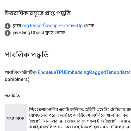
উত্তরাধিকারসূত্রে প্রাপ্ত পদ্ধতি
ক্লাস
org.tensorflow.op.PrimitiveOp
থেকে
java.lang.Object ক্লাস থেকে
পাবলিক পদ্ধতি
পাবলিক স্ট্যাটিক
Enqueue
TPUEmbedding
Ragged
Tensor
Batc
combiners)
পরামিতি
স্ট্রিং স্কেলারগুলির একটি তালিকা, প্রতিটি এম্বেডিং টেবিলের জ
যোগফলের পরে এমবেডিং অ্যাক্টিভেশনগুলিকে স্বাভাবিক করা যায়
সংযোজক
'sqrtn'। 'মান'-এর জন্য ওজনের যোগফল 0 বা 'sqrtn'-এর জন
কম্বাইনারগুলি পাস না করা হয়, ডিফল্ট হল সমস্ত টেবিলের জন্য