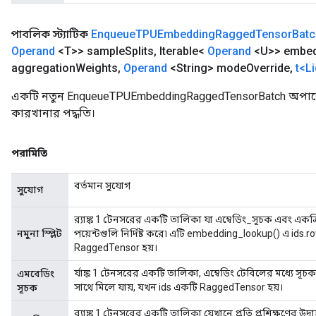
পাবলিক স্ট্যাটিক
Enqueue
TPUEmbedding
Ragged
Tensor
Batc
Operand
<T>> sample
Splits
,
Iterable<
Operand
<U>> embed
aggregation
Weights
,
Operand
<String> mode
Override
,
t<L
একটি নতুন EnqueueTPUEmbeddingRaggedTensorBatch অপারে
কারখানার পদ্ধতি।
পরামিতি
বর্তমান সুযোগ
সুযোগ
র‍্যাঙ্ক 1 টেনসরের একটি তালিকা যা এম্বেডিং_সূচক এবং এক
নমুনা স্প্লিট
পয়েন্টগুলি নির্দিষ্ট করে৷ এটি embedding_lookup() এ ids.
RaggedTensor হয়।
র্যাঙ্ক 1 টেনসরের একটি তালিকা, এম্বেডিং টেবিলের মধ্যে 
এমবেডিং
সাথে মিলে যায়, যখন ids একটি RaggedTensor হয়।
সূচক
র‍্যাঙ্ক 1 টেনসরের একটি তালিকা যেখানে প্রতি প্রশিক্ষণে