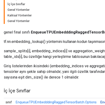
İç İçe Sınıflar
Genel Yöntemler
Kalıtsal Yöntemler
ch
Genel Yöntemler
genel final sınıfı
EnqueueTPUEmbedddingRaggedTensorB
tf.nn.embedding_lookup() yöntemini kullanan kodun taşınmasını 
sample_splits[i], embedding_indices[i] ve aggregation_weights[i]
table_ids[i], bu özelliğe hangi yerleştirme tablosunun bakılacağın
Giriş listelerinden ikisindeki (embedding_indices ve aggregat
tensörler aynı şekle sahip olmalıdır; yani ilgili özellik tarafın
sayısına eşit dim_size() ile derece 1 olmalıdır.
İç İçe Sınıflar
En
sınıf
EnqueueTPUEmbedddingRaggedTensorBatch.Options