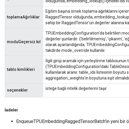
olduğunda, embedding_lookup() içindeki ids.value
Eğitim başına örnek toplama ağırlıklarını içeren 
toplamaAğırlıklar
RaggedTensor olduğunda, embedding_lookup() i
sahip bir RaggedTensor'un değerler alanına karş
TPUEmbeddingConfiguration'da belirtilen modu 
değerler şunlardır: {'belirtilmemiş', 'çıkarım', 
moduGeçersiz kıl
olarak ayarlandığında, TPUEmbeddingConfigurat
takdirde mode_override kullanılır.
adAccumDebug
İlgili girişi aramak için yerleştirme tablosunun t
(TPUEmbeddingConfiguration'daki TableDescriptor
sGradAccumDebug
tablo kimlikleri
kullanılarak aranır. table_ids listesinin boyu
aggregation_weights'ın boyutuna eşit olmalıdı
sGradAccumDebug
isteğe bağlı nitelik değerlerini taşır
rameters
seçenekler
adAccumDebug
İadeler
rameters
rs
EnqueueTPUEmbeddingRaggedTensorBatch'in yeni bir ö
rsGradAccumDebug