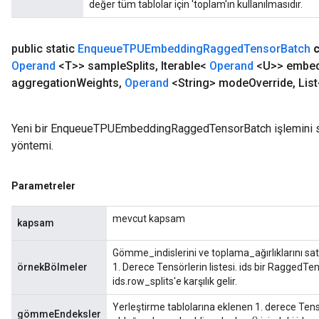
değer tüm tablolar için 'toplam'ın kullanılmasıdır.
public static
Enqueue
TPUEmbedding
Ragged
Tensor
Batch
Operand
<T>> sample
Splits
,
Iterable<
Operand
<U>> embed
aggregation
Weights
,
Operand
<String> mode
Override
,
List
Yeni bir EnqueueTPUEmbeddingRaggedTensorBatch işlemini sara
yöntemi.
Parametreler
mevcut kapsam
kapsam
Gömme_indislerini ve toplama_ağırlıklarını satır
örnekBölmeler
1. Derece Tensörlerin listesi. ids bir Ragged
ids.row_splits'e karşılık gelir.
Yerleştirme tablolarına eklenen 1. derece Tensö
gömmeEndeksler