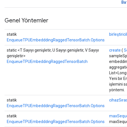
Ba
Genel Yöntemler
statik
birleştirici
EnqueueTPUEmbedddingRaggedTensorBatch.Options
static <T Sayıyı genişletir, U Sayıyı genişletir, V Sayıyı
create
(
S
genişletir>
sampleSpl
EnqueueTPUEmbeddingRaggedTensorBatch
embedding
aggregat
List<Long
Yeni bir
işlemini s
yöntemi.
statik
cihazSıras
EnqueueTPUEmbedddingRaggedTensorBatch.Options
statik
maxSequ
EnqueueTPUEmbedddingRaggedTensorBatch.Options
maxSeque