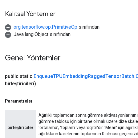
Kalıtsal Yöntemler
org.tensorflow.op.PrimitiveOp
sınıfından
Java.lang.Object sınıfından
Genel Yöntemler
public static
Enqueue
TPUEmbedding
Ragged
Tensor
Batch
.
birleştiricileri)
Parametreler
Ağırlıklı toplamdan sonra gömme aktivasyonlarının na
gömme tablosu için bir tane olmak üzere dize skalerler
birleştiriciler
'ortalama', 'toplam' veya 'sqrtn'dir. 'Mean' için ağırlı
ağırlıkların karelerinin toplamının 0 olması geçersizdi