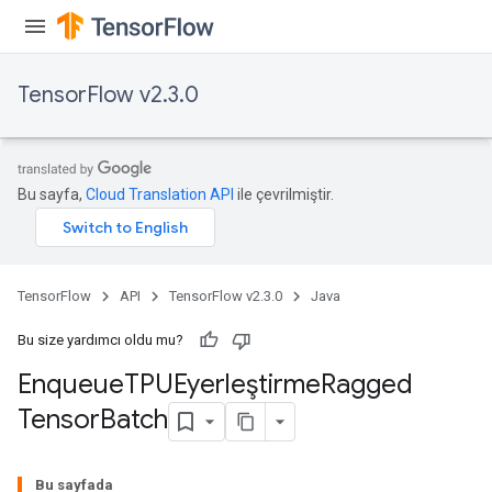
TensorFlow v2.3.0
Bu sayfa,
Cloud Translation API
ile çevrilmiştir.
TensorFlow
API
TensorFlow v2.3.0
Java
Bu size yardımcı oldu mu?
Enqueue
TPUEyerleştirme
Ragged
Tensor
Batch
tch
Bu sayfada