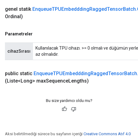
ameters
genel statik
Enqueue
TPUEmbeddding
Ragged
Tensor
Batch
.
rametersGradAccumDebug
Ordinal)
ers
tersGradAccumDebug
Parametreler
sGradAccumDebug
escentParameters
Kullanılacak TPU cihazı. >= 0 olmalı ve düğümün yerle
cihazSırası
DescentParametersGradAccumDebug
az olmalıdır.
public static
Enqueue
TPUEmbeddding
Ragged
Tensor
Batch
(Liste<Long> max
Sequence
Lengths)
Bu size yardımcı oldu mu?
Aksi belirtilmediği sürece bu sayfanın içeriği
Creative Commons Atıf 4.0