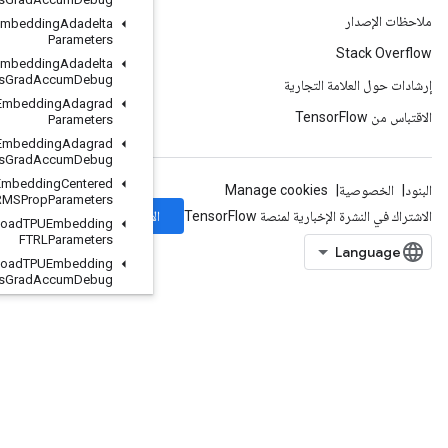
Load
TPUEmbedding
Adadelta
Parameters
Load
TPUEmbedding
Adadelta
Parameters
Grad
Accum
Debug
Load
TPUEmbedding
Adagrad
Parameters
Load
TPUEmbedding
Adagrad
Parameters
Grad
Accum
Debug
Load
TPUEmbedding
Centered
RMSProp
Parameters
الاشتراك
Load
TPUEmbedding
FTRLParameters
Load
TPUEmbedding
FTRLParameters
Grad
Accum
Debug
Load
TPUEmbedding
MDLAdagrad
Light
Parameters
Load
TPUEmbedding
Momentum
Parameters
Load
TPUEmbedding
Momentum
Parameters
Grad
Accum
Debug
Load
TPUEmbedding
Proximal
Adagrad
Parameters