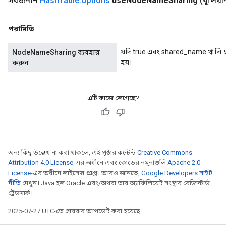
সর্বজনীন
Hash
Table
.
Options
use
Node
Name
Sharing
(বুলিয়
adAccumDebug
rameters
পরামিতি
rs
যদি true এবং shared_name খালি হয
rsGradAccumDebug
NodeNameSharing ব্যবহার
হয়।
করুন
ameters
rametersGradAccumDebug
ers
এটি কাজে লেগেছে?
tersGradAccumDebug
sGradAccumDebug
escentParameters
DescentParametersGradAccumDebug
অন্য কিছু উল্লেখ না করা থাকলে, এই পৃষ্ঠার কন্টেন্ট
Creative Commons
Attribution 4.0 License
-এর অধীনে এবং কোডের নমুনাগুলি
Apache 2.0
License
-এর অধীনে লাইসেন্স প্রাপ্ত। আরও জানতে,
Google Developers সাইট
নীতি
দেখুন। Java হল Oracle এবং/অথবা তার অ্যাফিলিয়েট সংস্থার রেজিস্টার্ড
ট্রেডমার্ক।
2025-07-27 UTC-তে শেষবার আপডেট করা হয়েছে।