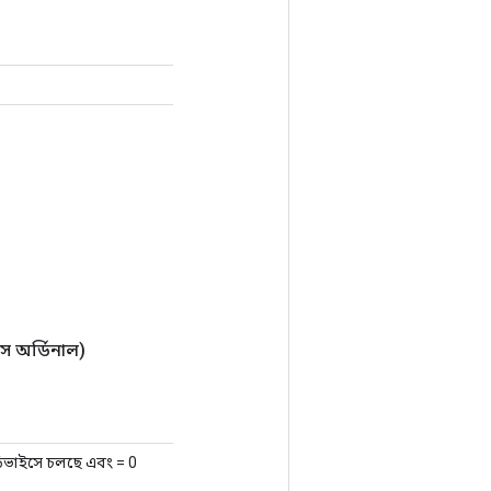
স অর্ডিনাল)
িভাইসে চলছে এবং = 0