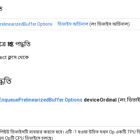
ি
elinearizedBuffer.Options
ডিভাইস অর্ডিনাল
(লং ডিভাইস অর্ডিনাল)
 প্রাপ্ত পদ্ধতি
ect ক্লাস থেকে
্ধতি
Enqueue
Prelinearized
Buffer
.
Options
device
Ordinal
(লং ডিভাই
পিইউ ডিভাইসটি ব্যবহার করতে হবে। এটি -1 হওয়া উচিত যখন Op একটি TPU ড
খন Opটি CPU ডিভাইসে চলছে।