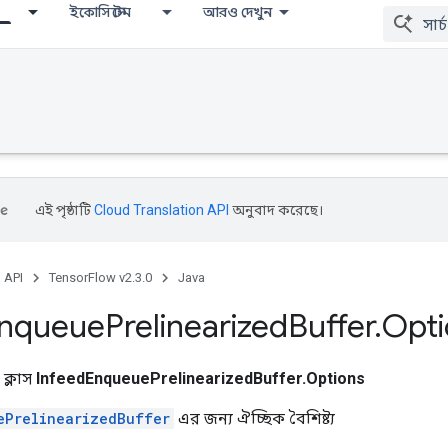
ইকোসিস্টেম
আরও দেখুন
এই পৃষ্ঠাটি
Cloud Translation API
অনুবাদ করেছে।
, API
TensorFlow v2.3.0
Java
nqueue
Prelinearized
Buffer
.
Opti
 ক্লাস
InfeedEnqueuePrelinearizedBuffer.Options
ePrelinearizedBuffer
এর জন্য ঐচ্ছিক বৈশিষ্ট্য