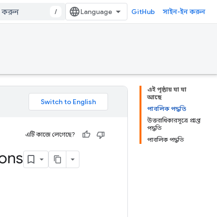
/
GitHub
সাইন-ইন করুন
এই পৃষ্ঠায় যা যা
আছে
পাবলিক পদ্ধতি
উত্তরাধিকারসূত্রে প্রাপ্ত
পদ্ধতি
এটি কাজে লেগেছে?
পাবলিক পদ্ধতি
ons