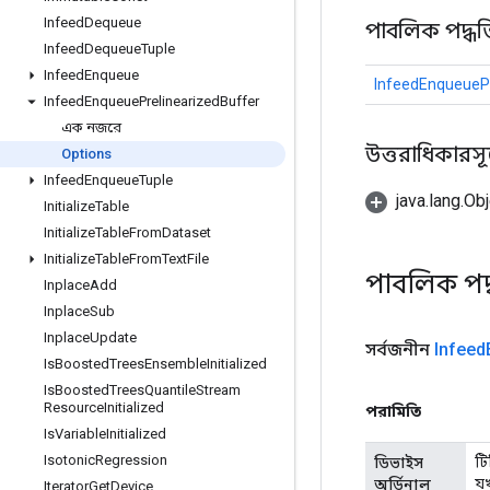
Infeed
Dequeue
পাবলিক পদ্ধত
Infeed
Dequeue
Tuple
Infeed
Enqueue
InfeedEnqueuePr
Infeed
Enqueue
Prelinearized
Buffer
এক নজরে
উত্তরাধিকারসূত্রে
Options
Infeed
Enqueue
Tuple
java.lang.Obj
Initialize
Table
Initialize
Table
From
Dataset
Initialize
Table
From
Text
File
পাবলিক পদ
Inplace
Add
Inplace
Sub
Inplace
Update
সর্বজনীন
Infeed
Is
Boosted
Trees
Ensemble
Initialized
Is
Boosted
Trees
Quantile
Stream
Resource
Initialized
পরামিতি
Is
Variable
Initialized
Isotonic
Regression
টি
ডিভাইস
য
অর্ডিনাল
Iterator
Get
Device