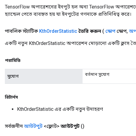
TensorFlow অপারেশনের ইনপুট হল অন্য TensorFlow অপারেশনে
হ্যান্ডেল পেতে ব্যবহৃত হয় যা ইনপুটের গণনাকে প্রতিনিধিত্ব করে।
পাবলিক স্ট্যাটিক
Kth
Order
Statistic
তৈরি করুন
(
স্কোপ
স্কোপ
,
অপা
একটি নতুন KthOrderStatistic অপারেশন মোড়ানো একটি ক্লাস তৈ
পরামিতি
বর্তমান সুযোগ
সুযোগ
রিটার্নস
KthOrderStatistic এর একটি নতুন উদাহরণ
সর্বজনীন
আউটপুট
<ফ্লোট>
আউটপুট
()