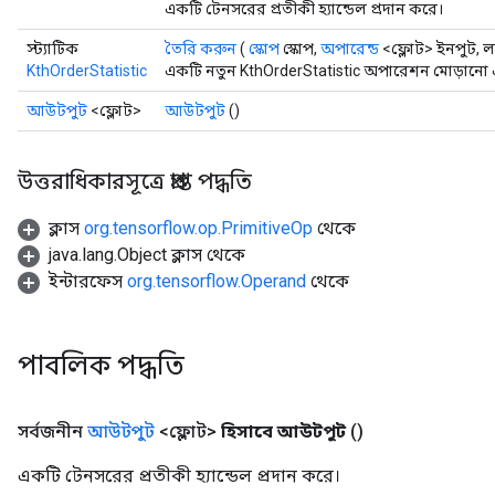
ers
একটি টেনসরের প্রতীকী হ্যান্ডেল প্রদান করে।
tersGradAccumDebug
স্ট্যাটিক
তৈরি করুন
(
স্কোপ
স্কোপ,
অপারেন্ড
<ফ্লোট> ইনপুট, ল
KthOrderStatistic
একটি নতুন KthOrderStatistic অপারেশন মোড়ানো এ
sGradAccumDebug
আউটপুট
<ফ্লোট>
আউটপুট
()
escentParameters
DescentParametersGradAccumDebug
উত্তরাধিকারসূত্রে প্রাপ্ত পদ্ধতি
ক্লাস
org.tensorflow.op.PrimitiveOp
থেকে
java.lang.Object ক্লাস থেকে
ইন্টারফেস
org.tensorflow.Operand
থেকে
পাবলিক পদ্ধতি
সর্বজনীন
আউটপুট
<ফ্লোট>
হিসাবে আউটপুট
()
একটি টেনসরের প্রতীকী হ্যান্ডেল প্রদান করে।