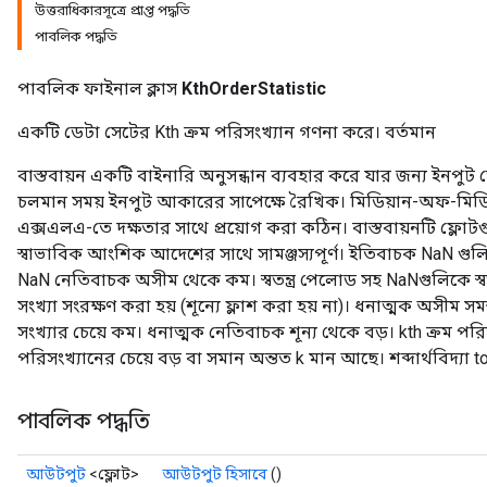
উত্তরাধিকারসূত্রে প্রাপ্ত পদ্ধতি
পাবলিক পদ্ধতি
পাবলিক ফাইনাল ক্লাস
KthOrderStatistic
একটি ডেটা সেটের Kth ক্রম পরিসংখ্যান গণনা করে। বর্তমান
adAccumDebug
বাস্তবায়ন একটি বাইনারি অনুসন্ধান ব্যবহার করে যার জন্য ইনপু
চলমান সময় ইনপুট আকারের সাপেক্ষে রৈখিক। মিডিয়ান-অফ-মিডিয়া
sGradAccumDebug
এক্সএলএ-তে দক্ষতার সাথে প্রয়োগ করা কঠিন। বাস্তবায়নটি ফ্
স্বাভাবিক আংশিক আদেশের সাথে সামঞ্জস্যপূর্ণ। ইতিবাচক NaN গু
sGradAccumDebug
NaN নেতিবাচক অসীম থেকে কম। স্বতন্ত্র পেলোড সহ NaNগুলিকে স্বতন
rameters
সংখ্যা সংরক্ষণ করা হয় (শূন্যে ফ্লাশ করা হয় না)। ধনাত্মক অসীম স
সংখ্যার চেয়ে কম। ধনাত্মক নেতিবাচক শূন্য থেকে বড়। kth ক্রম পর
adAccumDebug
পরিসংখ্যানের চেয়ে বড় বা সমান অন্তত k মান আছে। শব্দার্থবিদ্যা
rameters
rs
পাবলিক পদ্ধতি
rsGradAccumDebug
ameters
rametersGradAccumDebug
আউটপুট
<ফ্লোট>
আউটপুট হিসাবে
()