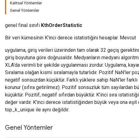
Kalıtsal Yöntemler
Genel Yöntemler
genel final sınıfı
KthOrderStatistic
Bir veri kümesinin K'inci derece istatistiğini hesaplar. Mevcut
adAccumDebug
uygulama, giriş verileri üzerinden tam olarak 32 geçiş gerektiren
giriş boyutuna göre doğrusaldır. Medyanların medyanı algorit
sGradAccumDebug
XLA'da verimli bir şekilde uygulanması zordur. Uygulama, kayan 
Sıralama olağan kısmi sıralamayla tutarlıdır. Pozitif NaN'ler p
sGradAccumDebug
negatif sonsuzdan küçüktür. Farklı yüklere sahip NaN'ler farklı o
rameters
korunur (sıfıra getirilmez). Pozitif sonsuzluk tüm sayılardan 
küçüktür. Pozitif, negatif sıfırdan büyüktür. K'inci sıra istati
adAccumDebug
değer vardır. K'inci derece istatistiğinden büyük veya ona eşit
rameters
top_k_unique ile aynı değildir.
rs
rsGradAccumDebug
Genel Yöntemler
ameters
rametersGradAccumDebug