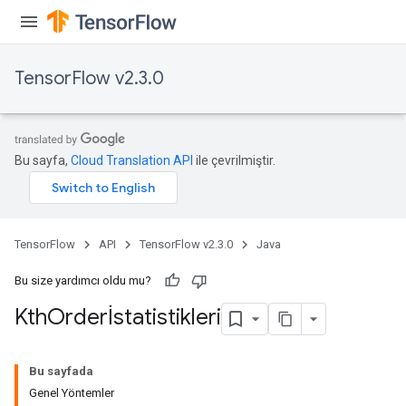
TensorFlow v2.3.0
Bu sayfa,
Cloud Translation API
ile çevrilmiştir.
TensorFlow
API
TensorFlow v2.3.0
Java
Bu size yardımcı oldu mu?
Kth
Orderİstatistikleri
Bu sayfada
Genel Yöntemler