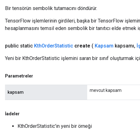
Bir tensörün sembolik tutamacını döndürür.
TensorFlow işlemlerinin girdileri, başka bir TensorFlow işleminin
hesaplanmasını temsil eden sembolik bir tanıtıcı elde etmek için
public static
Kth
Order
Statistic
create
(
Kapsam
kapsamı
,
İ
Yeni bir KthOrderStatistic işlemini saran bir sınıf oluşturmak iç
Parametreler
mevcut kapsam
kapsam
İadeler
KthOrderStatistic'in yeni bir örneği