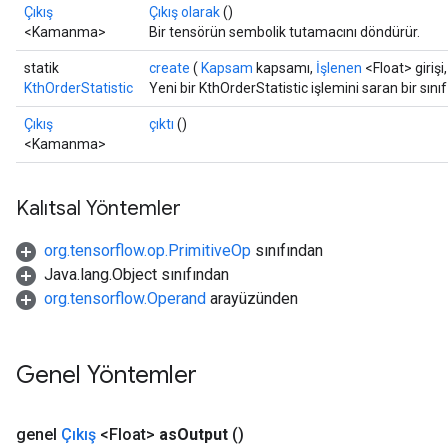
ers
Çıkış
Çıkış olarak
()
tersGradAccumDebug
<Kamanma>
Bir tensörün sembolik tutamacını döndürür.
statik
create
(
Kapsam
kapsamı,
İşlenen
<Float> girişi
sGradAccumDebug
KthOrderStatistic
Yeni bir KthOrderStatistic işlemini saran bir sın
escentParameters
Çıkış
çıktı
()
DescentParametersGradAccumDebug
<Kamanma>
Kalıtsal Yöntemler
org.tensorflow.op.PrimitiveOp
sınıfından
Java.lang.Object sınıfından
org.tensorflow.Operand
arayüzünden
Genel Yöntemler
genel
Çıkış
<Float>
as
Output
()