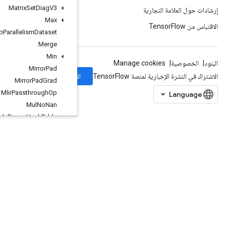
Matrix
Set
Diag
V3
Max
Max
Intra
Op
Parallelism
Dataset
Merge
Min
Mirror
Pad
الاشتراك
Mirror
Pad
Grad
Mlir
Passthrough
Op
Mul
No
Nan
Mutable
Dense
Hash
Table
MutableHashTable
MutableHashTableOfTensors
Mutex
MutexLock
NcclAllReduce
NcclBroadcast
NcclReduce
Ndtri
NearestNeighbors