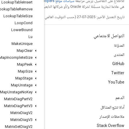
. إنّ Java
Lookup
Table
Insert
Lookup
Table
Remove
Lookup
Table
Size
Loop
Cond
Lower
Bound
Lu
Make
Unique
Map
Clear
Map
Incomplete
Size
Map
Peek
Map
Size
Map
Stage
Map
Unstage
Map
Unstage
No
Key
Matrix
Diag
Part
V2
Matrix
Diag
Part
V3
Matrix
Diag
V2
Matrix
Diag
V3
Matrix
Set
Diag
V2