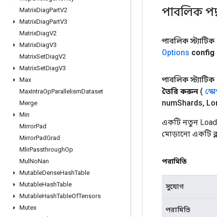
পাবলিক পদ
Matrix
Diag
Part
V2
Matrix
Diag
Part
V3
Matrix
Diag
V2
পাবলিক স্ট্যাটিক
Matrix
Diag
V3
Options
config
Matrix
Set
Diag
V2
Matrix
Set
Diag
V3
পাবলিক স্ট্যাটিক
Max
তৈরি করুন
(
স্ক
Max
Intra
Op
Parallelism
Dataset
num
Shards
,
Lo
Merge
Min
একটি নতুন Loa
Mirror
Pad
মোড়ানো একটি ক্
Mirror
Pad
Grad
Mlir
Passthrough
Op
পরামিতি
Mul
No
Nan
Mutable
Dense
Hash
Table
Mutable
Hash
Table
সুযোগ
Mutable
Hash
Table
Of
Tensors
Mutex
পরামিতি