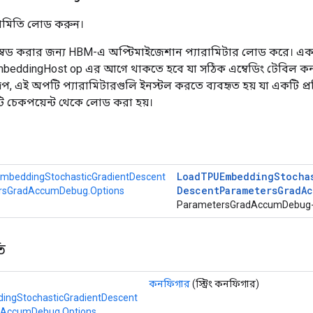
রামিতি লোড করুন।
বেড করার জন্য HBM-এ অপ্টিমাইজেশান প্যারামিটার লোড করে। এক
mbeddingHost op এর আগে থাকতে হবে যা সঠিক এম্বেডিং টেবিল
প, এই অপটি প্যারামিটারগুলি ইনস্টল করতে ব্যবহৃত হয় যা একটি প্রশ
চেকপয়েন্ট থেকে লোড করা হয়।
Load
TPUEmbedding
Stocha
mbeddingStochasticGradientDescent
Descent
Parameters
Grad
A
rsGradAccumDebug.Options
ParametersGradAccumDebug-এর 
ি
কনফিগার
(স্ট্রিং কনফিগার)
ngStochasticGradientDescent
dAccumDebug.Options