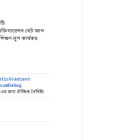
টি
 কনফিগারেশন সেট আপ
িক্ষণ লুপ কার্যকর
stic
Gradient
ccum
Debug
জন্য ঐচ্ছিক বৈশিষ্ট্য