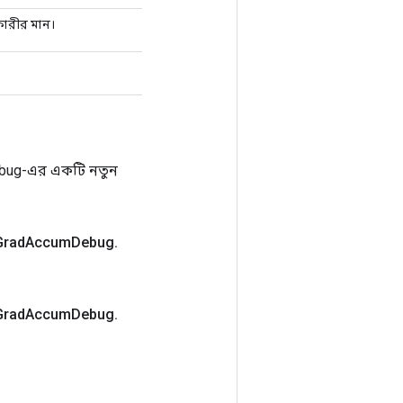
়কারীর মান।
bug-এর একটি নতুন
Grad
Accum
Debug
.
Grad
Accum
Debug
.