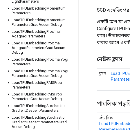
Light
Parameters
Load
TPUEmbedding
Momentum
SGD এম্বেডিং প
Parameters
Load
TPUEmbedding
Momentum
একটি অপ যা এম্
Parameters
Grad
Accum
Debug
ConfigureTPUE
Load
TPUEmbedding
Proximal
করে। উদাহরণস্বরূ
Adagrad
Parameters
করার আগে একটি 
Load
TPUEmbedding
Proximal
Adagrad
Parameters
Grad
Accum
Debug
নেস্টেড ক্লাস
Load
TPUEmbedding
Proximal
Yogi
Parameters
Load
TPUEmbedding
Proximal
Yogi
ক্লাস
LoadTPUE
Parameters
Grad
Accum
Debug
Paramete
Load
TPUEmbedding
RMSProp
Parameters
Load
TPUEmbedding
RMSProp
Parameters
Grad
Accum
Debug
পাবলিক পদ্ধত
Load
TPUEmbedding
Stochastic
Gradient
Descent
Parameters
Load
TPUEmbedding
Stochastic
স্ট্যাটিক
Gradient
Descent
Parameters
Grad
LoadTPUEmbeddi
Accum
Debug
ParametersGra