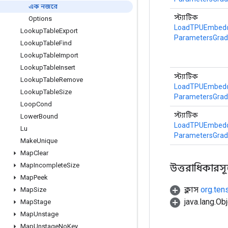
এক নজরে
স্ট্যাটিক
Options
LoadTPUEmbeddi
Lookup
Table
Export
ParametersGra
Lookup
Table
Find
Lookup
Table
Import
Lookup
Table
Insert
স্ট্যাটিক
Lookup
Table
Remove
LoadTPUEmbeddi
Lookup
Table
Size
ParametersGra
Loop
Cond
স্ট্যাটিক
Lower
Bound
LoadTPUEmbeddi
Lu
ParametersGra
Make
Unique
Map
Clear
Map
Incomplete
Size
উত্তরাধিকারসূত্র
Map
Peek
ক্লাস
org.ten
Map
Size
java.lang.Obj
Map
Stage
Map
Unstage
Map
Unstage
No
Key