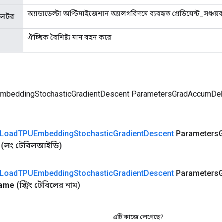
অ্যাডাডেল্টা অপ্টিমাইজেশান অ্যালগরিদমে ব্যবহৃত গ্রেডিয়েন্ট_সঞ্চয
মুলেটর
ঐচ্ছিক বৈশিষ্ট্য মান বহন করে
mbeddingStochasticGradientDescent ParametersGradAccumDe
Load
TPUEmbedding
Stochastic
Gradient
Descent
Parameters
(লং টেবিলআইডি)
Load
TPUEmbedding
Stochastic
Gradient
Descent
Parameters
ame
(স্ট্রিং টেবিলের নাম)
এটি কাজে লেগেছে?