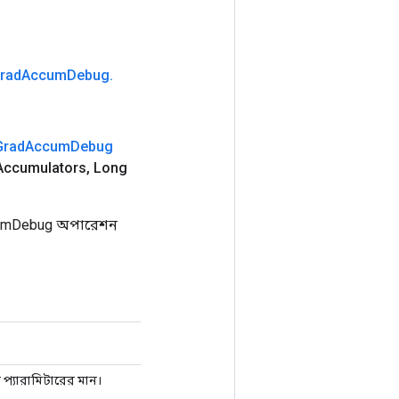
rad
Accum
Debug
.
Grad
Accum
Debug
Accumulators
,
Long
cumDebug অপারেশন
ত প্যারামিটারের মান।