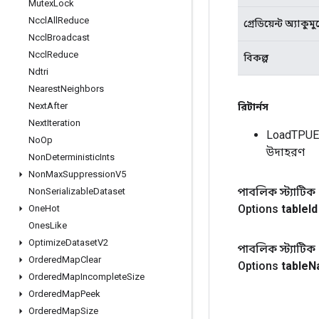
Mutex
Lock
Nccl
All
Reduce
গ্রেডিয়েন্ট অ্যাকু
Nccl
Broadcast
Nccl
Reduce
বিকল্প
Ndtri
Nearest
Neighbors
Next
After
রিটার্নস
Next
Iteration
LoadTPUE
No
Op
উদাহরণ
Non
Deterministic
Ints
Non
Max
Suppression
V5
পাবলিক স্ট্যাটিক
Non
Serializable
Dataset
Options
table
Id
One
Hot
Ones
Like
Optimize
Dataset
V2
পাবলিক স্ট্যাটিক
Ordered
Map
Clear
Options
table
N
Ordered
Map
Incomplete
Size
Ordered
Map
Peek
Ordered
Map
Size