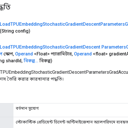
্ধতি
Load
TPUEmbedding
Stochastic
Gradient
Descent
Parameters
G
(String config)
Load
TPUEmbedding
Stochastic
Gradient
Descent Parameters
োপ
স্কোপ
,
Operand
<Float> প্যারামিটার
,
Operand
<float> gradient
ng shard
Id
,
বিকল্প
.
.
.
বিকল্প)
dTPUEmbeddingStochasticGradientDescentParametersGradAc
লাস তৈরি করার কারখানার পদ্ধতি।
বর্তমান সুযোগ
স্টোকাস্টিক গ্রেডিয়েন্ট ডিসেন্ট অপ্টিমাইজেশান অ্যালগরিদমে ব্যবহৃ