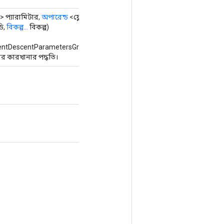
> প্যারামিটার,
অপারেন্ড
<ফ্লোট> গ্রেডিয়েন্ট
ডি,
বিকল্প...
বিকল্প)
ientDescentParametersGradAccumDebug
র কারখানার পদ্ধতি।