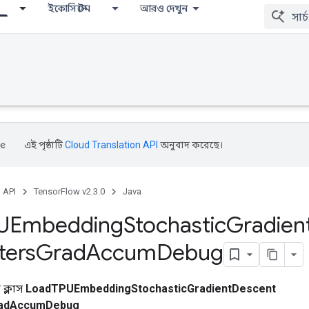
ইকোসিস্টেম
আরও দেখুন
এই পৃষ্ঠাটি
Cloud Translation API
অনুবাদ করেছে।
, API
TensorFlow v2.3.0
Java
UEmbedding
Stochastic
Gradien
ters
Grad
Accum
Debug
ক্লাস
LoadTPUEmbeddingStochasticGradientDescent
radAccumDebug