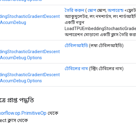
তৈরি করুন
(
স্কোপ
স্কোপ,
অপারেন্ড
<ফ্লোট
ngStochasticGradientDescent
অ্যাকুমুলেটর, লং নমশার্ডস, লং শার্ডআই
dAccumDebug
একটি নতুন
LoadTPUEmbeddingStochasticGrad
অপারেশন মোড়ানো একটি ক্লাস তৈরি করা
টেবিলআইডি
(লম্বা টেবিলআইডি)
ngStochasticGradientDescent
dAccumDebug.Options
টেবিলের নাম
(স্ট্রিং টেবিলের নাম)
ngStochasticGradientDescent
dAccumDebug.Options
ে প্রাপ্ত পদ্ধতি
sorflow.op.PrimitiveOp
থেকে
ect ক্লাস থেকে