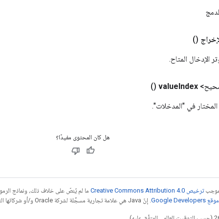
لدمج
إخراج
()
 الإدخال المتاح.
صحيح>
Index
value
()
لمختار في "المدخلات".
هل كان المحتوى مفيدًا؟
بموجب
ترخيص Creative Commons Attribution 4.0‏
ما لم يُنصّ على خلاف ذلك، ونماذج الر
Google Dev‏
. إنّ Java هي علامة تجارية مسجَّلة لشركة Oracle و/أو شركائها التابعين.