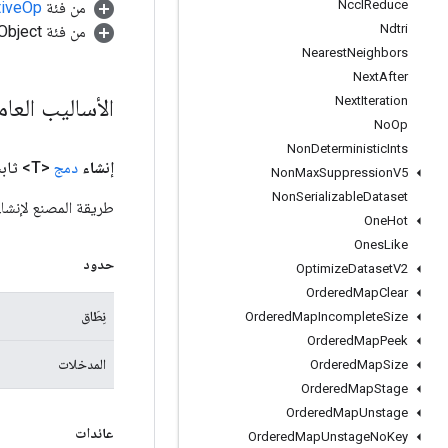
Nccl
Reduce
من فئة
tiveOp
Ndtri
من فئة java.lang.Object
Nearest
Neighbors
Next
After
الأساليب العا
Next
Iteration
No
Op
Non
Deterministic
Ints
إنشاء
دمج
<T> ثابت عام
Non
Max
Suppression
V5
Non
Serializable
Dataset
طريقة المصنع لإنشا
One
Hot
Ones
Like
حدود
Optimize
Dataset
V2
Ordered
Map
Clear
نِطَاق
Ordered
Map
Incomplete
Size
Ordered
Map
Peek
المدخلات
Ordered
Map
Size
Ordered
Map
Stage
Ordered
Map
Unstage
عائدات
Ordered
Map
Unstage
No
Key