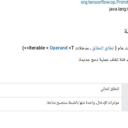
org.tensorflow.op.Primi
مة
(
نطاق النطاق
، مدخلات Iterable <
<T>>)
Operand
ء فئة تغلف عملية دمج جديدة.
النطاق الحالي
موترات الإدخال، واحدة منها بالضبط ستصبح متاحة.