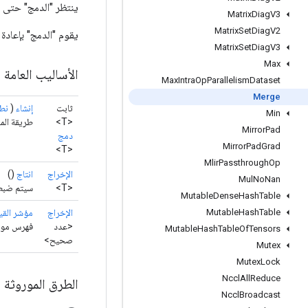
ينتظر "الدمج" حتى يصبح و
Matrix
Diag
V3
Matrix
Set
Diag
V2
يقوم "الدمج" بإعادة
Matrix
Set
Diag
V3
Max
الأساليب العامة
Max
Intra
Op
Parallelism
Dataset
Merge
ثابت
إنشاء
(
نطا
Min
<T>
طريقة الم
Mirror
Pad
دمج
Mirror
Pad
Grad
<T>
Mlir
Passthrough
Op
الإخراج
انتاج
()
Mul
No
Nan
<T>
سيتم ضبطه
Mutable
Dense
Hash
Table
الإخراج
مؤشر القي
Mutable
Hash
Table
<عدد
فهرس موتر
Mutable
Hash
Table
Of
Tensors
صحيح>
Mutex
Mutex
Lock
Nccl
All
Reduce
الطرق الموروثة
Nccl
Broadcast