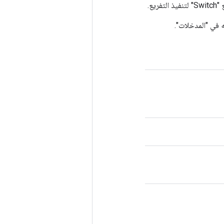
ع.
ه في "المدخلات".