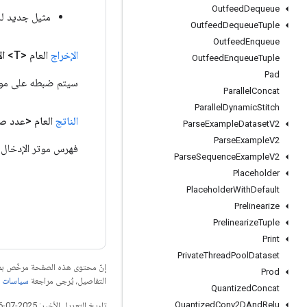
Outfeed
Dequeue
مثيل جديد ل
Outfeed
Dequeue
Tuple
Outfeed
Enqueue
الإخراج
العام <T>
ال
Outfeed
Enqueue
Tuple
Pad
سيتم ضبطه على موتر
Parallel
Concat
Parallel
Dynamic
Stitch
الناتج
العام <عدد 
Parse
Example
Dataset
V2
Parse
Example
V2
فهرس موتر الإدخال ا
Parse
Sequence
Example
V2
Placeholder
Placeholder
With
Default
Prelinearize
Prelinearize
Tuple
Print
Private
Thread
Pool
Dataset
إنّ محتوى هذه الصفحة مرخّص 
Prod
التفاصيل، يُرجى مراجعة
سياسات موقع elopers
Quantized
Concat
Quantized
Conv2DAnd
Relu
تاريخ التعديل الأخير: 2025-07-26 (حسب التوقيت العالمي المتفَّق عليه)