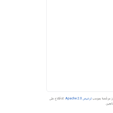
موز مرخّصة بموجب
ترخيص Apache 2.0‏
. للاطّلاع على