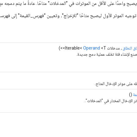
احدًا على الأقل من الموترات في "المدخلات" متاحًا. عادةً ما يتم دمجه مع "Switch" لتنفيذ التفري
 توجيه الموتر الأول ليصبح متاحًا "للإخراج"، وتعيين "فهرس_القيمة" إلى فهرس
ق النطاق
، مدخلات Iterable<
<T>>)
Operand
صنع لإنشاء فئة تغلف عملية دمج جديدة.
 على موتر الإدخال المتاح.
مة
()
 الإدخال المختار في "المدخلات".