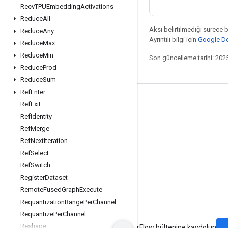
Recv
TPUEmbedding
Activations
Reduce
All
Aksi belirtilmediği sürece 
Reduce
Any
Ayrıntılı bilgi için
Google Dev
Reduce
Max
Reduce
Min
Son güncelleme tarihi: 202
Reduce
Prod
Reduce
Sum
Ref
Enter
Bağlı kalma
Ref
Exit
Ref
Identity
Blog
Ref
Merge
Forum
Ref
Next
Iteration
GitHub
Ref
Select
Ref
Switch
Twitter
Register
Dataset
YouTube
Remote
Fused
Graph
Execute
Requantization
Range
Per
Channel
Requantize
Per
Channel
Reshape
Şartlar
Gizlilik
Manage cookies
TensorFlow bültenine kaydolun