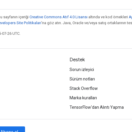
bu sayfanın içeriği
Creative Commons Atıf 4.0 Lisansı
altında ve kod örnekleri
A
elopers Site Politikaları
'na göz atın. Java, Oracle ve/veya satış ortaklarının tesc
5-07-26 UTC.
Destek
Sorun izleyici
Sürüm notları
Stack Overflow
Marka kuralları
TensorFlow'dan Alıntı Yapma
Abone ol