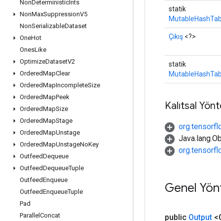
Non
Deterministic
Ints
statik
Non
Max
Suppression
V5
MutableHashTab
Non
Serializable
Dataset
Çıkış
<?>
One
Hot
Ones
Like
Optimize
Dataset
V2
statik
Ordered
Map
Clear
MutableHashTab
Ordered
Map
Incomplete
Size
Ordered
Map
Peek
Kalıtsal Yön
Ordered
Map
Size
Ordered
Map
Stage
org.tensorfl
Ordered
Map
Unstage
Java.lang.Ob
Ordered
Map
Unstage
No
Key
org.tensorf
Outfeed
Dequeue
Outfeed
Dequeue
Tuple
Outfeed
Enqueue
Genel Yön
Outfeed
Enqueue
Tuple
Pad
Parallel
Concat
public
Output
<O