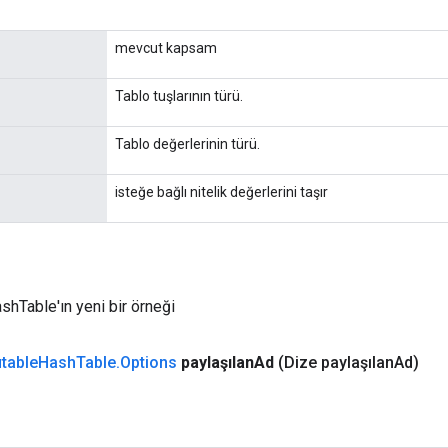
mevcut kapsam
Tablo tuşlarının türü.
Tablo değerlerinin türü.
isteğe bağlı nitelik değerlerini taşır
hTable'ın yeni bir örneği
table
Hash
Table
.
Options
paylaşılan
Ad
(Dize paylaşılan
Ad)