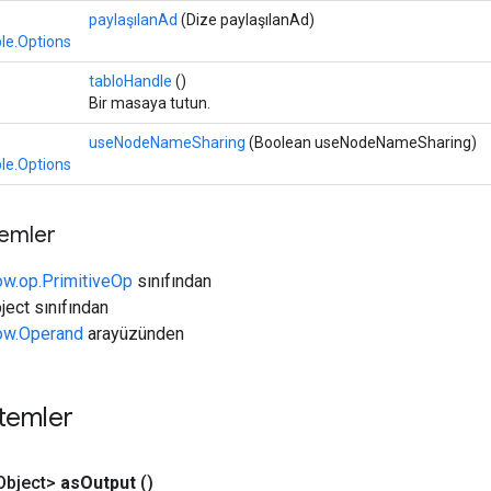
paylaşılanAd
(Dize paylaşılanAd)
le.Options
tabloHandle
()
Bir masaya tutun.
useNodeNameSharing
(Boolean useNodeNameSharing)
le.Options
temler
ow.op.PrimitiveOp
sınıfından
ject sınıfından
low.Operand
arayüzünden
temler
bject>
as
Output
()