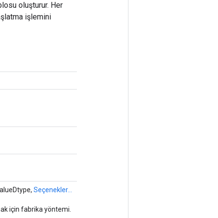
blosu oluşturur. Her
aşlatma işlemini
valueDtype,
Seçenekler...
ak için fabrika yöntemi.