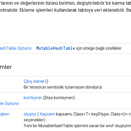
larının ve değerlerinin türünü belirten, değiştirilebilir bir karma ta
olmalıdır. Ekleme işlemleri kullanılarak tabloya veri eklenebilir. B
r
Mutable
Hash
Table
ashTable.Options
için isteğe bağlı özellikler
mler
Çıkış olarak
()
Bir tensörün sembolik tutamacını döndürür.
konteyner
(Dize konteyneri)
le.Options
işken
oluştur
(
Kapsam
kapsamı, Class<T> keyDtype, Class<U> 
seçenekler)
Yeni bir MutableHashTable işlemini saran bir sınıf oluşturm