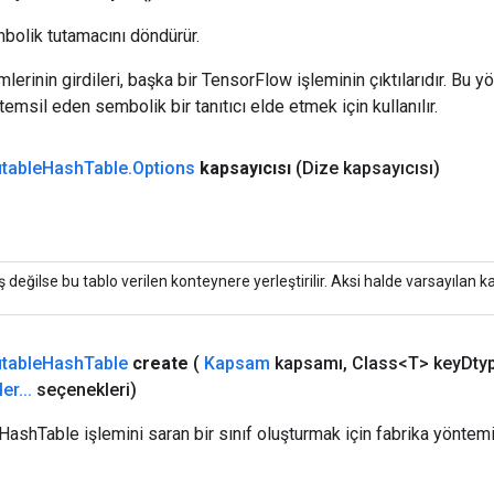
bolik tutamacını döndürür.
erinin girdileri, başka bir TensorFlow işleminin çıktılarıdır. Bu yö
emsil eden sembolik bir tanıtıcı elde etmek için kullanılır.
table
Hash
Table
.
Options
kapsayıcısı
(Dize kapsayıcısı)
 değilse bu tablo verilen konteynere yerleştirilir. Aksi halde varsayılan kap
table
Hash
Table
create
(
Kapsam
kapsamı
,
Class<T> key
Dty
ler
.
.
.
seçenekleri)
HashTable işlemini saran bir sınıf oluşturmak için fabrika yöntemi