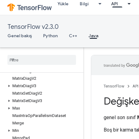
Yükle
Bilgi
API
MakeUnique
MapClear
MapIncompleteSize
TensorFlow v2.3.0
MapPeek
MapSize
Genel bakış
Python
C++
Java
MapStage
Map
Unstage
Map
Unstage
No
Key
Matrix
Diag
Part
V2
Matrix
Diag
Part
V3
Matrix
Diag
V2
Matrix
Diag
V3
TensorFlow
API
Matrix
Set
Diag
V2
Değişke
Matrix
Set
Diag
V3
Max
Max
Intra
Op
Parallelism
Dataset
genel son sınıf
Merge
Boş bir karma tab
Min
Mirror
Pad