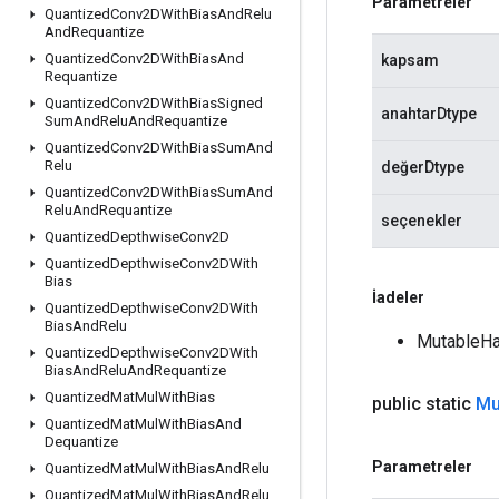
Parametreler
Quantized
Conv2DWith
Bias
And
Relu
And
Requantize
Quantized
Conv2DWith
Bias
And
kapsam
Requantize
Quantized
Conv2DWith
Bias
Signed
anahtarDtype
Sum
And
Relu
And
Requantize
Quantized
Conv2DWith
Bias
Sum
And
Relu
değerDtype
Quantized
Conv2DWith
Bias
Sum
And
Relu
And
Requantize
seçenekler
Quantized
Depthwise
Conv2D
Quantized
Depthwise
Conv2DWith
Bias
İadeler
Quantized
Depthwise
Conv2DWith
Bias
And
Relu
MutableHas
Quantized
Depthwise
Conv2DWith
Bias
And
Relu
And
Requantize
Quantized
Mat
Mul
With
Bias
public static
Mu
Quantized
Mat
Mul
With
Bias
And
Dequantize
Parametreler
Quantized
Mat
Mul
With
Bias
And
Relu
Quantized
Mat
Mul
With
Bias
And
Relu