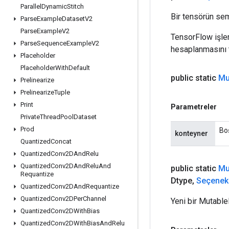
Parallel
Dynamic
Stitch
Bir tensörün sem
Parse
Example
Dataset
V2
Parse
Example
V2
TensorFlow işleml
Parse
Sequence
Example
V2
hesaplanmasını t
Placeholder
Placeholder
With
Default
public static
Mu
Prelinearize
Prelinearize
Tuple
Print
Parametreler
Private
Thread
Pool
Dataset
Prod
Boş
konteyner
Quantized
Concat
Quantized
Conv2DAnd
Relu
Quantized
Conv2DAnd
Relu
And
public static
Mu
Requantize
Dtype
,
Seçenek
Quantized
Conv2DAnd
Requantize
Quantized
Conv2DPer
Channel
Yeni bir Mutable
Quantized
Conv2DWith
Bias
Quantized
Conv2DWith
Bias
And
Relu