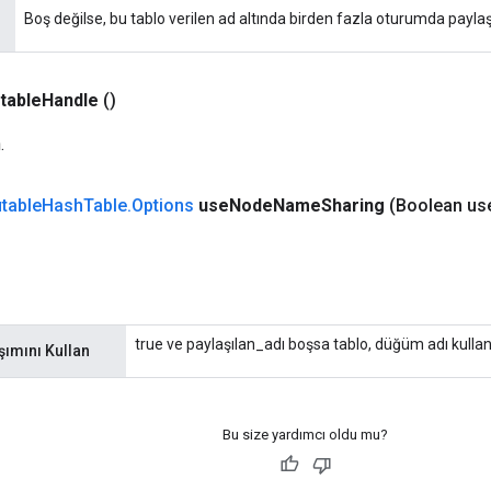
Boş değilse, bu tablo verilen ad altında birden fazla oturumda paylaşıl
table
Handle
()
.
table
Hash
Table
.
Options
use
Node
Name
Sharing
(Boolean us
true ve paylaşılan_adı boşsa tablo, düğüm adı kullanıl
ımını Kullan
Bu size yardımcı oldu mu?