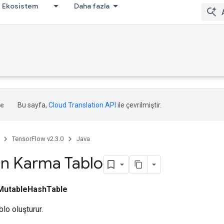
Ekosistem
Daha fazla
Bu sayfa,
Cloud Translation API
ile çevrilmiştir.
TensorFlow v2.3.0
Java
n Karma Tablo
MutableHashTable
lo oluşturur.