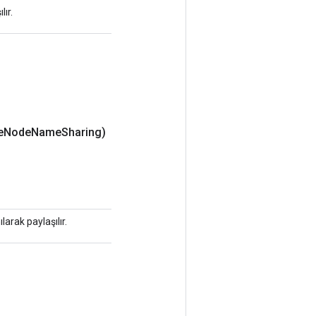
ır.
e
Node
Name
Sharing)
arak paylaşılır.