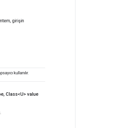
ntem, girişin
sayıcı kullanılır.
pe
,
Class<U> value
.