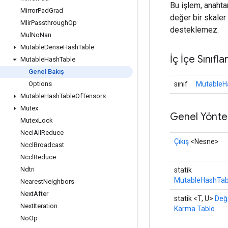
Bu işlem, anahtar
Mirror
Pad
Grad
değer bir skaler 
Mlir
Passthrough
Op
desteklemez.
Mul
No
Nan
Mutable
Dense
Hash
Table
İç İçe Sınıfla
Mutable
Hash
Table
Genel Bakış
sınıf
MutableH
Options
Mutable
Hash
Table
Of
Tensors
Mutex
Genel Yönte
Mutex
Lock
Nccl
All
Reduce
Çıkış
<Nesne>
Nccl
Broadcast
Nccl
Reduce
Ndtri
statik
MutableHashTab
Nearest
Neighbors
Next
After
statik <T, U>
Değ
Next
Iteration
Karma Tablo
No
Op