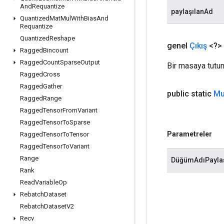
And
Requantize
paylaşılanAd
Quantized
Mat
Mul
With
Bias
And
Requantize
Quantized
Reshape
genel
Çıkış
<?>
Ragged
Bincount
Ragged
Count
Sparse
Output
Bir masaya tutun
Ragged
Cross
Ragged
Gather
public static
Mu
Ragged
Range
Ragged
Tensor
From
Variant
Ragged
Tensor
To
Sparse
Parametreler
Ragged
Tensor
To
Tensor
Ragged
Tensor
To
Variant
Range
DüğümAdıPaylaş
Rank
Read
Variable
Op
Rebatch
Dataset
Rebatch
Dataset
V2
Recv