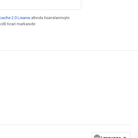
pache 2.0 Lisansı
altında lisanslanmıştır.
illi ticari markasıdır.