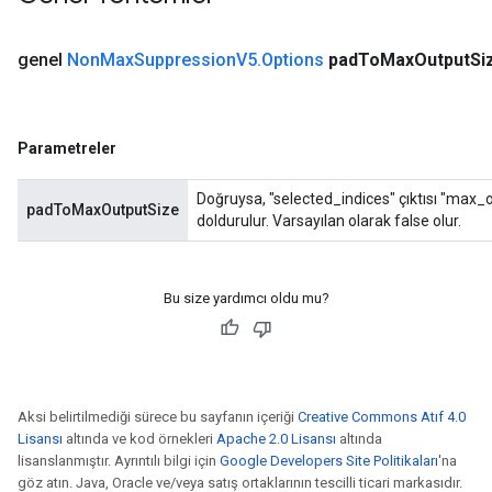
genel
Non
Max
Suppression
V5
.
Options
pad
To
Max
Output
Si
Parametreler
Doğruysa, "selected_indices" çıktısı "max
padToMaxOutputSize
doldurulur. Varsayılan olarak false olur.
Bu size yardımcı oldu mu?
e
Aksi belirtilmediği sürece bu sayfanın içeriği
Creative Commons Atıf 4.0
Lisansı
altında ve kod örnekleri
Apache 2.0 Lisansı
altında
quantize
lisanslanmıştır. Ayrıntılı bilgi için
Google Developers Site Politikaları
'na
e
göz atın. Java, Oracle ve/veya satış ortaklarının tescilli ticari markasıdır.