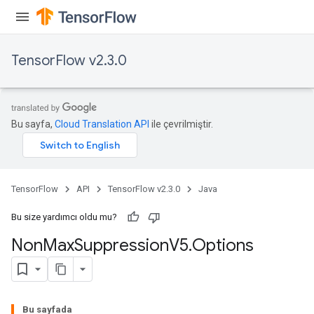
TensorFlow v2.3.0
Bu sayfa,
Cloud Translation API
ile çevrilmiştir.
TensorFlow
API
TensorFlow v2.3.0
Java
Bu size yardımcı oldu mu?
Non
Max
Suppression
V5
.
Options
Bu sayfada