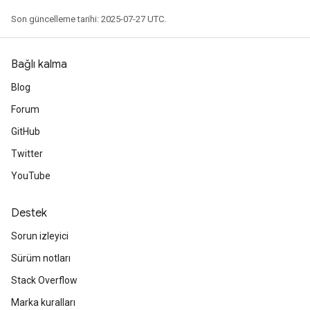
dReluAndRequantize
Son güncelleme tarihi: 2025-07-27 UTC.
ndRequantize
Bağlı kalma
Blog
Relu
Forum
ReluAndRequantize
GitHub
e
Twitter
YouTube
quantize
e
Destek
Sorun izleyici
Sürüm notları
Stack Overflow
Marka kuralları