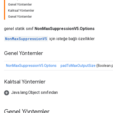
Genel Yöntemler
Kalıtsal Yöntemler
Genel Yöntemler
genel statik sınıf
NonMaxSuppressionV5.Options
NonMaxSuppressionV5
için isteğe bağlı özellikler
Genel Yöntemler
NonMaxSuppressionV5.Options
padToMaxOutputSize
(Boolean 
Kalıtsal Yöntemler
Java.lang.Object sınıfından
Genel Yöntemler