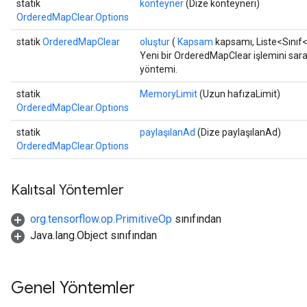
statik
konteyner
(Dize konteyneri)
OrderedMapClear.Options
statik
OrderedMapClear
oluştur
(
Kapsam
kapsamı, Liste<Sınıf
Yeni bir OrderedMapClear işlemini saran
yöntemi.
statik
MemoryLimit
(Uzun hafızaLimit)
OrderedMapClear.Options
statik
paylaşılanAd
(Dize paylaşılanAd)
e
OrderedMapClear.Options
Kalıtsal Yöntemler
org.tensorflow.op.PrimitiveOp
sınıfından
quantize
Java.lang.Object sınıfından
e
dReluAndRequantize
Genel Yöntemler
ndRequantize