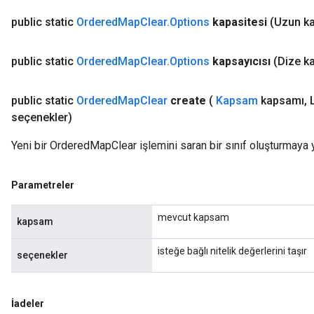
public static
Ordered
Map
Clear
.
Options
kapasitesi
(Uzun ka
Relu
ReluAndRequantize
public static
Ordered
Map
Clear
.
Options
kapsayıcısı
(Dize k
e
public static
Ordered
Map
Clear
create
(
Kapsam
kapsamı
,
L
quantize
seçenekler)
e
Yeni bir OrderedMapClear işlemini saran bir sınıf oluşturmaya 
Parametreler
mevcut kapsam
kapsam
isteğe bağlı nitelik değerlerini taşır
seçenekler
İadeler