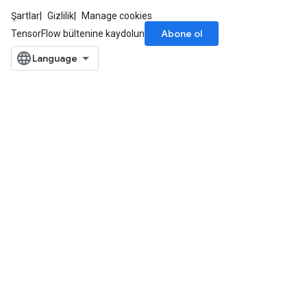
Şartlar
Gizlilik
Manage cookies
Abone ol
TensorFlow bültenine kaydolun
sGradAccumDebug
rs
tersGradAccumDebug
rs