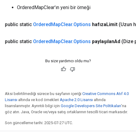
OrderedMapClear'ın yeni bir örneği
public static
Ordered
Map
Clear
.
Options
hafıza
Limit
(Uzun h
public static
Ordered
Map
Clear
.
Options
paylaşılan
Ad
(Dize 
Bu size yardımcı oldu mu?
Aksi belirtilmediği sürece bu sayfanın içeriği
Creative Commons Atıf 4.0
Lisansı
altında ve kod örnekleri
Apache 2.0 Lisansı
altında
lisanslanmıştır. Ayrıntılı bilgi için
Google Developers Site Politikaları
'na
göz atın. Java, Oracle ve/veya satış ortaklarının tescilli ticari markasıdır.
Son güncelleme tarihi: 2025-07-27 UTC.