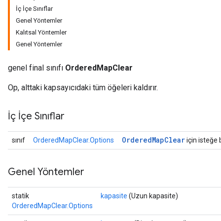
İç İçe Sınıflar
Genel Yöntemler
Kalıtsal Yöntemler
Genel Yöntemler
genel final sınıfı
OrderedMapClear
Op, alttaki kapsayıcıdaki tüm öğeleri kaldırır.
İç İçe Sınıflar
Ordered
Map
Clear
sınıf
OrderedMapClear.Options
için isteğe 
Genel Yöntemler
statik
kapasite
(Uzun kapasite)
OrderedMapClear.Options