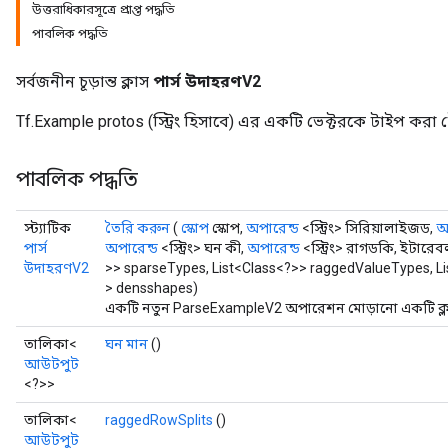
উত্তরাধিকারসূত্রে প্রাপ্ত পদ্ধতি
পাবলিক পদ্ধতি
সর্বজনীন চূড়ান্ত ক্লাস
পার্স উদাহরণV2
Tf.Example protos (স্ট্রিং হিসাবে) এর একটি ভেক্টরকে টাইপ করা
পাবলিক পদ্ধতি
স্ট্যাটিক
তৈরি করুন
(
স্কোপ
স্কোপ,
অপারেন্ড
<স্ট্রিং> সিরিয়ালাইজড,
অ
পার্স
অপারেন্ড
<স্ট্রিং> ঘন কী,
অপারেন্ড
<স্ট্রিং> রাগডকি, ইটারে
e
উদাহরণV2
>> sparseTypes, List<Class<?>> raggedValueTypes, Li
> densshapes)
একটি নতুন ParseExampleV2 অপারেশন মোড়ানো একটি ক্লা
তালিকা<
ঘন মান
()
আউটপুট
quantize
<?>>
e
তালিকা<
raggedRowSplits
()
dReluAndRequantize
আউটপুট