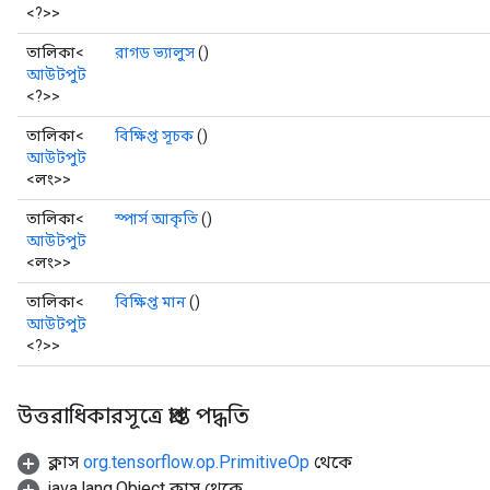
<?>>
ndRequantize
তালিকা<
রাগড ভ্যালুস
()
আউটপুট
<?>>
Relu
তালিকা<
বিক্ষিপ্ত সূচক
()
ReluAndRequantize
আউটপুট
<লং>>
e
তালিকা<
স্পার্স আকৃতি
()
আউটপুট
quantize
<লং>>
e
তালিকা<
বিক্ষিপ্ত মান
()
আউটপুট
<?>>
উত্তরাধিকারসূত্রে প্রাপ্ত পদ্ধতি
ক্লাস
org.tensorflow.op.PrimitiveOp
থেকে
java.lang.Object ক্লাস থেকে