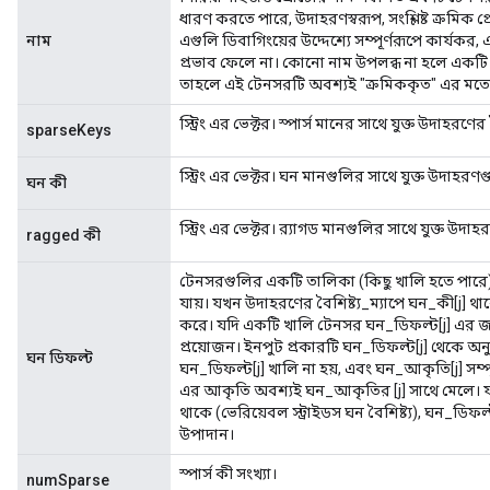
ধারণ করতে পারে, উদাহরণস্বরূপ, সংশ্লিষ্ট ক্রমিক 
নাম
এগুলি ডিবাগিংয়ের উদ্দেশ্যে সম্পূর্ণরূপে কার্
প্রভাব ফেলে না। কোনো নাম উপলব্ধ না হলে একটি খ
তাহলে এই টেনসরটি অবশ্যই "ক্রমিককৃত" এর ম
স্ট্রিং এর ভেক্টর। স্পার্স মানের সাথে যুক্ত উদাহরণের
sparseKeys
স্ট্রিং এর ভেক্টর। ঘন মানগুলির সাথে যুক্ত উদাহরণগ
ঘন কী
স্ট্রিং এর ভেক্টর। র‍্যাগড মানগুলির সাথে যুক্ত উদা
ragged কী
টেনসরগুলির একটি তালিকা (কিছু খালি হতে পারে)
যায়। যখন উদাহরণের বৈশিষ্ট্য_ম্যাপে ঘন_কী[j] 
করে। যদি একটি খালি টেনসর ঘন_ডিফল্ট[j] এর জন্য 
প্রয়োজন। ইনপুট প্রকারটি ঘন_ডিফল্ট[j] থেকে অ
ঘন ডিফল্ট
ঘন_ডিফল্ট[j] খালি না হয়, এবং ঘন_আকৃতি[j] সম্পূ
এর আকৃতি অবশ্যই ঘন_আকৃতির [j] সাথে মেলে। যদি
থাকে (ভেরিয়েবল স্ট্রাইডস ঘন বৈশিষ্ট্য), ঘন_ডি
উপাদান।
স্পার্স কী সংখ্যা।
numSparse