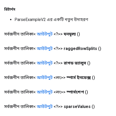
rs
tersGradAccumDebug
রিটার্নস
rs
ParseExampleV2 এর একটি নতুন উদাহরণ
ersGradAccumDebug
Parameters
সর্বজনীন তালিকা<
আউটপুট
<?>>
ঘনমূল্য
()
GradAccumDebug
Parameters
সর্বজনীন তালিকা<
আউটপুট
<?>>
ragged
Row
Splits
()
ters
etersGradAccumDebug
সর্বজনীন তালিকা<
আউটপুট
<?>>
রাগড ভ্যালুস
()
arameters
dParametersGradAccumDebug
meters
সর্বজনীন তালিকা<
আউটপুট
<লং>>
স্পার্স ইনডেক্স
()
ametersGradAccumDebug
ers
সর্বজনীন তালিকা<
আউটপুট
<লং>>
স্পার্সশেপ
()
tersGradAccumDebug
ntDescentParameters
সর্বজনীন তালিকা<
আউটপুট
<?>>
sparse
Values
​​()
entDescentParametersGradAccumDebug