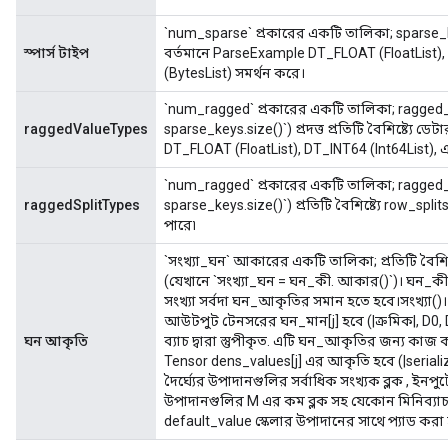
`num_sparse` প্রকারের একটি তালিকা; sparse_key-
স্পার্স টাইপ
বর্তমানে ParseExample DT_FLOAT (FloatList)
(BytesList) সমর্থন করে।
`num_ragged` প্রকারের একটি তালিকা; ragged
raggedValueTypes
sparse_keys.size()`) প্রদত্ত প্রতিটি বৈশিষ্ট্যে 
DT_FLOAT (FloatList), DT_INT64 (Int64List), 
`num_ragged` প্রকারের একটি তালিকা; ragged
raggedSplitTypes
sparse_keys.size()`) প্রতিটি বৈশিষ্ট্যে row_sp
পারে৷
`সংখ্যা_ঘন` আকারের একটি তালিকা; প্রতিটি বৈশি
(যেখানে `সংখ্যা_ঘন = ঘন_কী. আকার()`)। ঘন_কী[j]
সংখ্যা সর্বদা ঘন_আকৃতির সমান হতে হবে।সংখ্যা()। 
আউটপুট টেনসরের ঘন_মান[j] হবে (|ক্রমিক|, D0, D
ঘন আকৃতি
ব্যাচ দ্বারা স্তুপীকৃত. এটি ঘন_আকৃতির জন্য কাজ করে
Tensor dens_values[j] এর আকৃতি হবে (|serialized
দৈর্ঘ্যের উপাদানগুলির সর্বাধিক সংখ্যক ব্লক , ইনপুটে স
উপাদানগুলির M এর কম ব্লক সহ যেকোন মিনিব্যাচ এন্ট্রি
default_value স্কেলার উপাদানের সাথে প্যাড করা
sGradAccumDebug