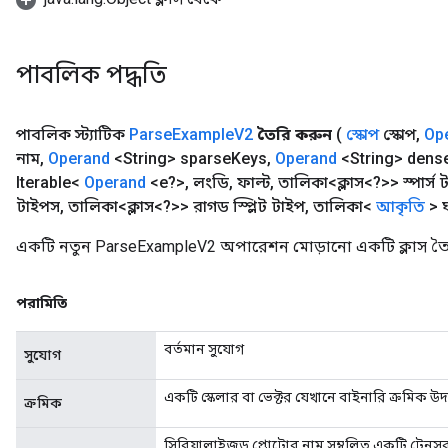
পাবলিক পদ্ধতি
পাবলিক স্ট্যাটিক
Parse
Example
V2
তৈরি করুন
(
স্কোপ
স্কোপ
,
Op
নাম
,
Operand
<String> sparse
Keys
,
Operand
<String> dens
Iterable<
Operand
<e?>
,
লংডি
,
ফাল্ট
,
তালিকা<ক্লাস<?>> স্পার্স
টাইপস
,
তালিকা<ক্লাস<?>> রাগড স্প্লিট টাইপ
,
তালিকা<
আকৃতি
> 
একটি নতুন ParseExampleV2 অপারেশন মোড়ানো একটি ক্লাস তৈ
পরামিতি
বর্তমান সুযোগ
সুযোগ
একটি স্কেলার বা ভেক্টর যেখানে বাইনারি ক্রমিক উ
ক্রমিক
সিরিয়ালাইজড প্রোটোর নাম সম্বলিত একটি টেনসর।