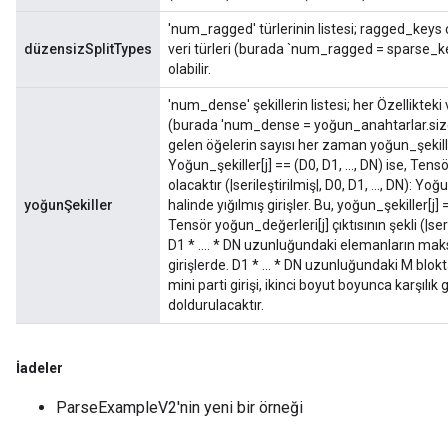
'num_ragged' türlerinin listesi; ragged_keys 
düzensizSplitTypes
veri türleri (burada `num_ragged = sparse_
olabilir.
'num_dense' şekillerin listesi; her Özellikteki
(burada 'num_dense = yoğun_anahtarlar.size()
gelen öğelerin sayısı her zaman yoğun_şekille
Yoğun_şekiller[j] == (D0, D1, ..., DN) ise, Tens
olacaktır (|serileştirilmiş|, D0, D1, ..., DN): Yo
yoğunŞekiller
halinde yığılmış girişler. Bu, yoğun_şekiller[j] 
Tensör yoğun_değerleri[j] çıktısının şekli (|seri
D1 * .... * DN uzunluğundaki elemanların maksi
girişlerde. D1 * ... * DN uzunluğundaki M blo
mini parti girişi, ikinci boyut boyunca karşılı
doldurulacaktır.
İadeler
ParseExampleV2'nin yeni bir örneği
sGradAccumDebug