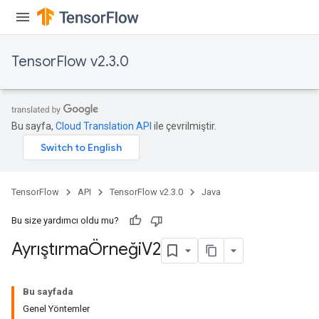
TensorFlow v2.3.0
Bu sayfa,
Cloud Translation API
ile çevrilmiştir.
TensorFlow
API
TensorFlow v2.3.0
Java
Bu size yardımcı oldu mu?
AyrıştırmaÖrneği
V2
Bu sayfada
Genel Yöntemler