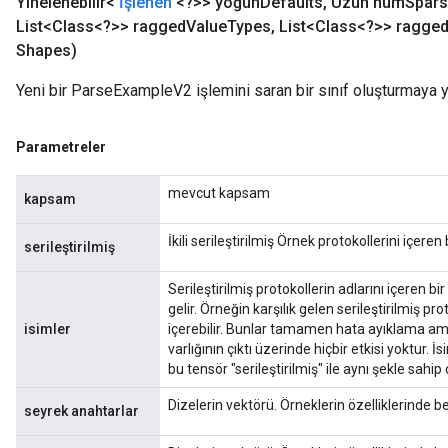
Yinelenebilir<
İşlenen
<?>> yoğun
Defaults
,
Uzun num
Spar
List<Class<?>> ragged
Value
Types
,
List<Class<?>> ragge
Shapes)
Yeni bir ParseExampleV2 işlemini saran bir sınıf oluşturmaya y
Parametreler
mevcut kapsam
kapsam
İkili serileştirilmiş Örnek protokollerini içeren
serileştirilmiş
Serileştirilmiş protokollerin adlarını içeren bir 
gelir. Örneğin karşılık gelen serileştirilmiş pro
isimler
içerebilir. Bunlar tamamen hata ayıklama amac
varlığının çıktı üzerinde hiçbir etkisi yoktur. İ
bu tensör "serileştirilmiş" ile aynı şekle sahip 
Dizelerin vektörü. Örneklerin özelliklerinde be
seyrek anahtarlar