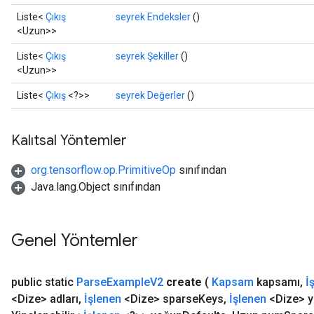
Liste<
Çıkış
seyrek Endeksler
()
ndRequantize
<Uzun>>
Liste<
Çıkış
seyrek Şekiller
()
<Uzun>>
Relu
ReluAndRequantize
Liste<
Çıkış
<?>>
seyrek Değerler
()
e
Kalıtsal Yöntemler
quantize
org.tensorflow.op.PrimitiveOp
sınıfından
e
Java.lang.Object sınıfından
Genel Yöntemler
public static
Parse
Example
V2
create
(
Kapsam
kapsamı
,
İ
<Dize> adları
,
İşlenen
<Dize> sparse
Keys
,
İşlenen
<Dize> 