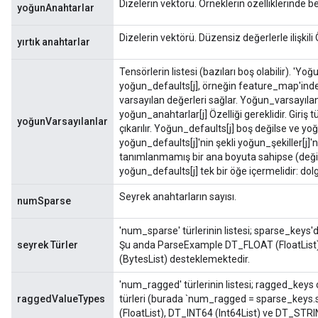
Dizelerin vektörü. Örneklerin özelliklerinde be
yoğunAnahtarlar
Dizelerin vektörü. Düzensiz değerlerle ilişkili
yırtık anahtarlar
Tensörlerin listesi (bazıları boş olabilir). 'Yoğu
yoğun_defaults[j], örneğin feature_map'ind
varsayılan değerleri sağlar. Yoğun_varsayılanl
yoğun_anahtarlar[j] Özelliği gereklidir. Giriş 
yoğunVarsayılanlar
çıkarılır. Yoğun_defaults[j] boş değilse ve y
yoğun_defaults[j]'nin şekli yoğun_şekiller[j]'n
tanımlanmamış bir ana boyuta sahipse (değiş
yoğun_defaults[j] tek bir öğe içermelidir: dol
Seyrek anahtarların sayısı.
numSparse
'num_sparse' türlerinin listesi; sparse_keys'de 
seyrek Türler
Şu anda ParseExample DT_FLOAT (FloatList),
(BytesList) desteklemektedir.
'num_ragged' türlerinin listesi; ragged_keys c
raggedValueTypes
türleri (burada `num_ragged = sparse_keys
(FloatList), DT_INT64 (Int64List) ve DT_STRI