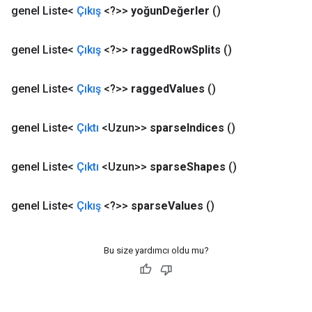
rs
genel Liste<
Çıkış
<?>>
yoğun
Değerler
()
tersGradAccumDebug
rs
genel Liste<
Çıkış
<?>>
ragged
Row
Splits
()
ersGradAccumDebug
Parameters
genel Liste<
Çıkış
<?>>
ragged
Values
​​()
GradAccumDebug
Parameters
genel Liste<
Çıktı
<Uzun>>
sparse
Indices
()
ters
etersGradAccumDebug
genel Liste<
Çıktı
<Uzun>>
sparse
Shapes
()
arameters
dParametersGradAccumDebug
genel Liste<
Çıkış
<?>>
sparse
Values
​​()
meters
ametersGradAccumDebug
ers
Bu size yardımcı oldu mu?
tersGradAccumDebug
ntDescentParameters
entDescentParametersGradAccumDebug