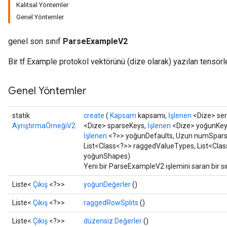
Kalıtsal Yöntemler
Genel Yöntemler
genel son sınıf
ParseExampleV2
Bir tf.Example protokol vektörünü (dize olarak) yazılan tensörl
Genel Yöntemler
statik
create
(
Kapsam
kapsamı,
İşlenen
<Dize> seri
AyrıştırmaÖrneğiV2
<Dize> sparseKeys,
İşlenen
<Dize> yoğunKey
e
İşlenen
<?>> yoğunDefaults, Uzun numSparse
List<Class<?>> raggedValueTypes, List<Clas
yoğunShapes)
Yeni bir ParseExampleV2 işlemini saran bir sı
Liste<
Çıkış
<?>>
yoğunDeğerler
()
quantize
Liste<
Çıkış
<?>>
raggedRowSplits
()
e
dReluAndRequantize
Liste<
Çıkış
<?>>
düzensiz Değerler
()