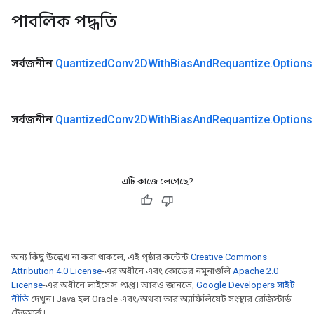
পাবলিক পদ্ধতি
সর্বজনীন
Quantized
Conv2DWith
Bias
And
Requantize
.
Options
সর্বজনীন
Quantized
Conv2DWith
Bias
And
Requantize
.
Options
এটি কাজে লেগেছে?
অন্য কিছু উল্লেখ না করা থাকলে, এই পৃষ্ঠার কন্টেন্ট
Creative Commons
Attribution 4.0 License
-এর অধীনে এবং কোডের নমুনাগুলি
Apache 2.0
License
-এর অধীনে লাইসেন্স প্রাপ্ত। আরও জানতে,
Google Developers সাইট
নীতি
দেখুন। Java হল Oracle এবং/অথবা তার অ্যাফিলিয়েট সংস্থার রেজিস্টার্ড
ট্রেডমার্ক।