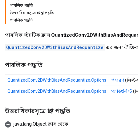
পাবলিক পদ্ধতি
dReluAndRequantize
উত্তরাধিকারসূত্রে প্রাপ্ত পদ্ধতি
পাবলিক পদ্ধতি
ndRequantize
পাবলিক স্ট্যাটিক ক্লাস
QuantizedConv2DWithBiasAndRequan
Relu
QuantizedConv2DWithBiasAndRequantize
এর জন্য ঐচ্ছিক ব
ReluAndRequantize
পাবলিক পদ্ধতি
e
QuantizedConv2DWithBiasAndRequantize.Options
প্রসারণ
(লিস্ট<
quantize
e
QuantizedConv2DWithBiasAndRequantize.Options
প্যাডিংলিস্ট
(লি
উত্তরাধিকারসূত্রে প্রাপ্ত পদ্ধতি
java.lang.Object ক্লাস থেকে