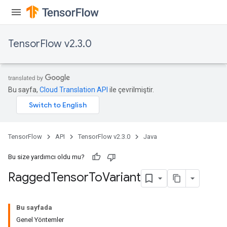
Relu
TensorFlow v2.3.0
ReluAndRequantize
e
Bu sayfa,
Cloud Translation API
ile çevrilmiştir.
quantize
e
TensorFlow
API
TensorFlow v2.3.0
Java
Bu size yardımcı oldu mu?
Ragged
Tensor
To
Variant
Bu sayfada
Genel Yöntemler