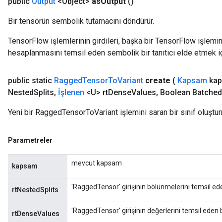
public
Output
<Object>
as
Output
()
Bir tensörün sembolik tutamacını döndürür.
TensorFlow işlemlerinin girdileri, başka bir TensorFlow işleminin
hesaplanmasını temsil eden sembolik bir tanıtıcı elde etmek için
public static
Ragged
Tensor
To
Variant
create
(
Kapsam
kap
Nested
Splits
,
İşlenen
<U> rt
Dense
Values
,
Boolean Batched
Yeni bir RaggedTensorToVariant işlemini saran bir sınıf oluştu
Parametreler
mevcut kapsam
kapsam
'RaggedTensor' girişinin bölünmelerini temsil ede
rtNestedSplits
sGradAccumDebug
rs
'RaggedTensor' girişinin değerlerini temsil eden 
rtDenseValues
tersGradAccumDebug