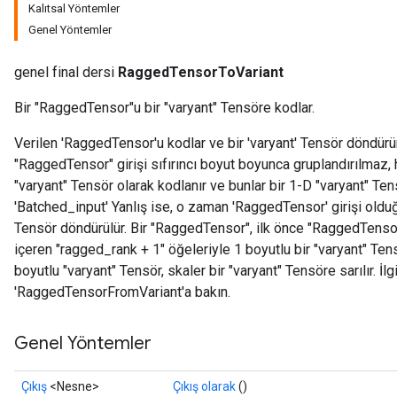
Kalıtsal Yöntemler
Genel Yöntemler
genel final dersi
RaggedTensorToVariant
Bir "RaggedTensor"u bir "varyant" Tensöre kodlar.
Verilen 'RaggedTensor'u kodlar ve bir 'varyant' Tensör döndürür
"RaggedTensor" girişi sıfırıncı boyut boyunca gruplandırılmaz, 
"varyant" Tensör olarak kodlanır ve bunlar bir 1-D "varyant" Tens
'Batched_input' Yanlış ise, o zaman 'RaggedTensor' girişi olduğu
Tensör döndürülür. Bir "RaggedTensor", ilk önce "RaggedTenso
içeren "ragged_rank + 1" öğeleriyle 1 boyutlu bir "varyant" Ten
boyutlu "varyant" Tensör, skaler bir "varyant" Tensöre sarılır. İl
'RaggedTensorFromVariant'a bakın.
Genel Yöntemler
Çıkış
<Nesne>
Çıkış olarak
()