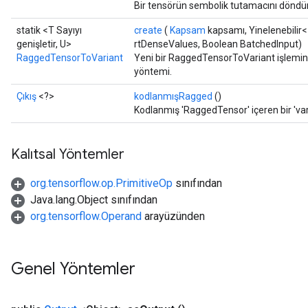
Bir tensörün sembolik tutamacını döndür
statik <T Sayıyı
create
(
Kapsam
kapsamı, Yinelenebilir
genişletir, U>
rtDenseValues, Boolean BatchedInput)
RaggedTensorToVariant
Yeni bir RaggedTensorToVariant işlemini 
yöntemi.
Çıkış
<?>
kodlanmışRagged
()
Kodlanmış 'RaggedTensor' içeren bir 'var
Kalıtsal Yöntemler
org.tensorflow.op.PrimitiveOp
sınıfından
Java.lang.Object sınıfından
org.tensorflow.Operand
arayüzünden
Genel Yöntemler