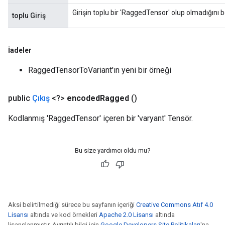
rs
Girişin toplu bir 'RaggedTensor' olup olmadığını bel
toplu Giriş
ersGradAccumDebug
Parameters
İadeler
GradAccumDebug
Parameters
RaggedTensorToVariant'ın yeni bir örneği
ters
etersGradAccumDebug
public
Çıkış
<?>
encoded
Ragged
()
arameters
dParametersGradAccumDebug
Kodlanmış 'RaggedTensor' içeren bir 'varyant' Tensör.
meters
ametersGradAccumDebug
Bu size yardımcı oldu mu?
ers
tersGradAccumDebug
ntDescentParameters
entDescentParametersGradAccumDebug
Aksi belirtilmediği sürece bu sayfanın içeriği
Creative Commons Atıf 4.0
Lisansı
altında ve kod örnekleri
Apache 2.0 Lisansı
altında
lisanslanmıştır. Ayrıntılı bilgi için
Google Developers Site Politikaları
'na