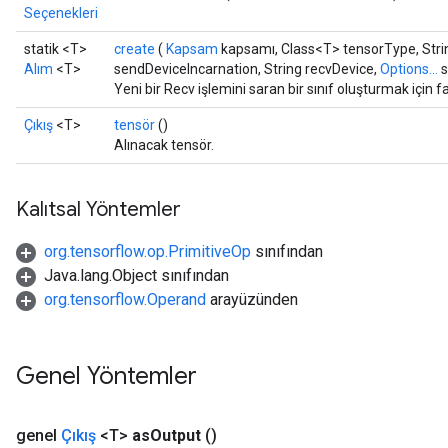
Seçenekleri
statik <T>
create
(
Kapsam
kapsamı, Class<T> tensorType, Stri
Alım
<T>
sendDeviceIncarnation, String recvDevice,
Options...
s
Yeni bir Recv işlemini saran bir sınıf oluşturmak için 
Çıkış
<T>
tensör
()
Alınacak tensör.
Kalıtsal Yöntemler
org.tensorflow.op.PrimitiveOp
sınıfından
Java.lang.Object sınıfından
org.tensorflow.Operand
arayüzünden
Genel Yöntemler
genel
Çıkış
<T>
as
Output
()