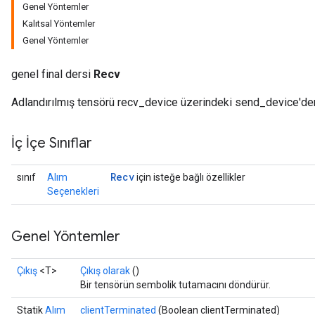
Genel Yöntemler
Kalıtsal Yöntemler
Genel Yöntemler
genel final dersi
Recv
Adlandırılmış tensörü recv_device üzerindeki send_device'den 
İç İçe Sınıflar
Recv
sınıf
Alım
için isteğe bağlı özellikler
Seçenekleri
Genel Yöntemler
Çıkış
<T>
Çıkış olarak
()
Bir tensörün sembolik tutamacını döndürür.
Statik
Alım
clientTerminated
(Boolean clientTerminated)