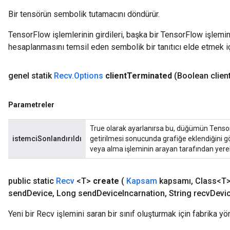
Bir tensörün sembolik tutamacını döndürür.
TensorFlow işlemlerinin girdileri, başka bir TensorFlow işleminin
hesaplanmasını temsil eden sembolik bir tanıtıcı elde etmek için
genel statik
Recv
.
Options
client
Terminated
(Boolean clien
Parametreler
True olarak ayarlanırsa bu, düğümün Tensor 
istemciSonlandırıldı
getirilmesi sonucunda grafiğe eklendiğini g
sGradAccumDebug
veya alma işleminin arayan tarafından yerel
rs
tersGradAccumDebug
rs
public static
Recv
<T>
create
(
Kapsam
kapsamı
,
Class<T>
ersGradAccumDebug
send
Device
,
Long send
Device
Incarnation
,
String recv
Devi
Parameters
Yeni bir Recv işlemini saran bir sınıf oluşturmak için fabrika yö
GradAccumDebug