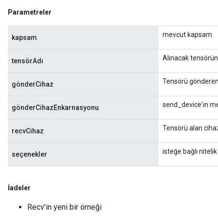
Parameters
Parametreler
ters
etersGradAccumDebug
mevcut kapsam
kapsam
arameters
dParametersGradAccumDebug
Alınacak tensörün 
tensörAdı
meters
ametersGradAccumDebug
Tensörü gönderen 
gönderCihaz
ers
tersGradAccumDebug
send_device'ın m
gönderCihazEnkarnasyonu
ntDescentParameters
entDescentParametersGradAccumDebug
Tensörü alan cihaz
recvCihaz
isteğe bağlı nitelik
seçenekler
İadeler
Recv'in yeni bir örneği