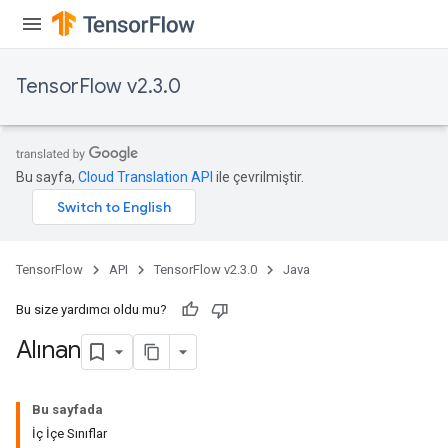
quantize
e
TensorFlow v2.3.0
Bu sayfa,
Cloud Translation API
ile çevrilmiştir.
TensorFlow
API
TensorFlow v2.3.0
Java
Bu size yardımcı oldu mu?
Alınan
Bu sayfada
İç İçe Sınıflar